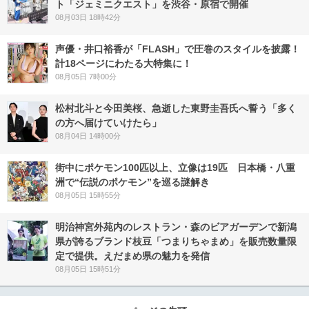
ト「ジェミニクエスト」を渋谷・原宿で開催
08月03日 18時42分
声優・井口裕香が「FLASH」で圧巻のスタイルを披露！
計18ページにわたる大特集に！
08月05日 7時00分
松村北斗と今田美桜、急逝した東野圭吾氏へ誓う「多く
の方へ届けていけたら」
08月04日 14時00分
街中にポケモン100匹以上、立像は19匹 日本橋・八重
洲で“伝説のポケモン”を巡る謎解き
08月05日 15時55分
明治神宮外苑内のレストラン・森のビアガーデンで新潟
県が誇るブランド枝豆「つまりちゃまめ」を販売数量限
定で提供。えだまめ県の魅力を発信
08月05日 15時51分