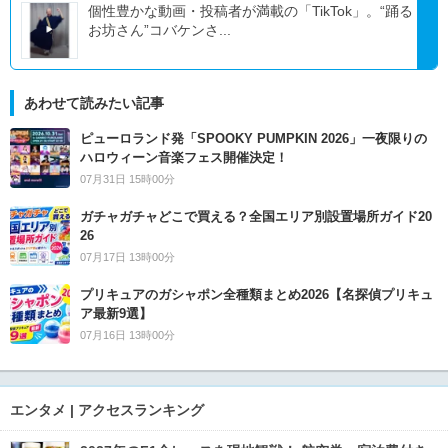
個性豊かな動画・投稿者が満載の「TikTok」。“踊る
お坊さん”コバケンさ...
あわせて読みたい記事
ピューロランド発「SPOOKY PUMPKIN 2026」一夜限りの
ハロウィーン音楽フェス開催決定！
07月31日 15時00分
ガチャガチャどこで買える？全国エリア別設置場所ガイド20
26
07月17日 13時00分
プリキュアのガシャポン全種類まとめ2026【名探偵プリキュ
ア最新9選】
07月16日 13時00分
エンタメ | アクセスランキング