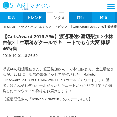
マガジン
総合
トレンド
旅行
経済
エンタメ
E START トップページ
エンタメ
マガジン
【GirlsAward 2019 A
【GirlsAward 2019 A/W】渡邉理佐×渡辺梨加 ×小林
由依×土生瑞穂がクールでキュートでもう大変 欅坂
46特集
2019-10-01 18:26:50
欅坂46の渡邉理佐さん、渡辺梨加さん 、小林由依さん、土生瑞穂さ
んが、28日に千葉県の幕張メッセで開催された「Rakuten
GirlsAward 2019 AUTUMN/WINTER（ガールズアワード）」に登
場。皆さんそれぞれクールだったりキュートだったりで可愛さが爆
発したランウェイの模様をお届けします！
【渡邉理佐さん「non-no × dazzlin」のステージにて】