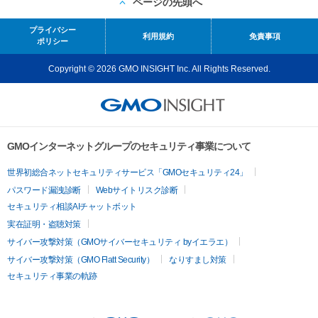
ページの先頭へ
プライバシー
利用規約
免責事項
ポリシー
Copyright © 2026 GMO INSIGHT Inc. All Rights Reserved.
GMOインターネットグループのセキュリティ事業について
世界初総合ネットセキュリティサービス「GMOセキュリティ24」
パスワード漏洩診断
Webサイトリスク診断
セキュリティ相談AIチャットボット
実在証明・盗聴対策
サイバー攻撃対策（GMOサイバーセキュリティ byイエラエ）
サイバー攻撃対策（GMO Flatt Security）
なりすまし対策
セキュリティ事業の軌跡