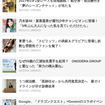
2027年のF1全レースを現地観戦！ 航空券・宿泊費付き
「夢のシーズンチケット」が当たる
08月05日 17時48分
乃木坂46・賀喜遥香が週刊少年チャンピオンに登場！
「5年ぶん大人になった私を見ていただけたら」
08月07日 18時00分
東雲うみ、「スピリッツ」の表紙＆グラビアに登場し妖
艶な雰囲気でファンを魅了！
08月03日 18時00分
なぜ59歳の三浦知良選手を起用？ ONODERA GROUP
と重なった「努力の積み重ね」
08月05日 16時00分
うつ病治療、「医師任せ」から共同意思決定へ 新ガイ
ドラインが示す診療改革
08月03日 17時25分
Google、「ドラゴンクエスト」×Geminiのコラボイベン