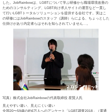
した。JobRainbowは、LGBTについて学ぶ研修から職場環境改善の
ためのコンサルティング、LGBT向け求人サイトの運営など一貫し
て行いLGBTトータルソリューションを提供する会社です。実はこ
の研修にはJobRainbowのスタッフ（講師）らによる、ちょっとした
仕掛けがあり内定者らはそれを知らされていません…。
写真）株式会社JobRainbowの代表取締役 星賢人氏
見えやすい違い、見えにくい違い
全国20〜59歳の約6万人へのアンケート「LGBT調査2018」（電通