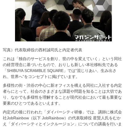
写真）代表取締役の西村誠司氏と内定者代表
これは「独自のサービスを創り、世の中を変えていく」という同社
の経営理念に基づいたもので、おりしも新しい本社移転先である
「SHIBUYA SCRAMBLE SQUARE」では“混じりあい、生み出さ
れ、世界へ”をコンセプトに掲げています。
多様性の街・渋谷の中心に新オフィスを構える同社に入社する内定
者らにとって、社会のさまざまな課題や問題を知ることは大切であ
り、なかでも多様性を理解することが現代社会において最も重要な
要素のひとつであるといえます。
内定式の後に行われた「ダイバーシティ研修」では、講師に株式会
社JobRainbow（以下 JobRainbow）の代表取締役 星賢人氏をむか
え「ダイバーシティとインクルージョン」についての講義を行いま