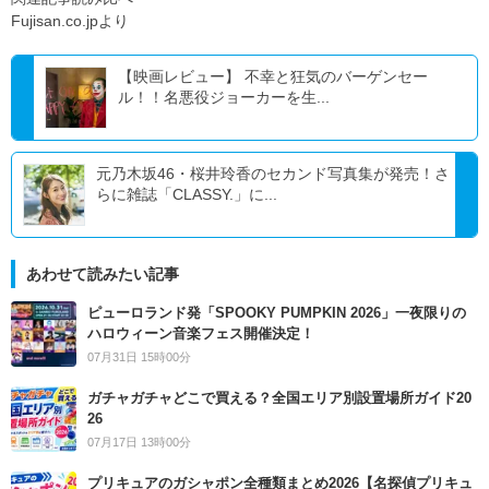
Fujisan.co.jpより
【映画レビュー】 不幸と狂気のバーゲンセー
ル！！名悪役ジョーカーを生...
元乃木坂46・桜井玲香のセカンド写真集が発売！さ
らに雑誌「CLASSY.」に...
あわせて読みたい記事
ピューロランド発「SPOOKY PUMPKIN 2026」一夜限りの
ハロウィーン音楽フェス開催決定！
07月31日 15時00分
ガチャガチャどこで買える？全国エリア別設置場所ガイド20
26
07月17日 13時00分
プリキュアのガシャポン全種類まとめ2026【名探偵プリキュ