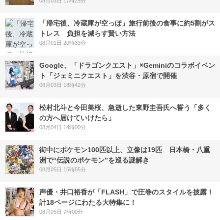
08月03日 17時25分
「帰宅後、冷蔵庫が空っぽ」旅行前後の食事に約5割がス
トレス 負担を減らす賢い方法
08月01日 20時33分
Google、「ドラゴンクエスト」×Geminiのコラボイベン
ト「ジェミニクエスト」を渋谷・原宿で開催
08月03日 18時42分
松村北斗と今田美桜、急逝した東野圭吾氏へ誓う「多く
の方へ届けていけたら」
08月04日 14時00分
街中にポケモン100匹以上、立像は19匹 日本橋・八重
洲で“伝説のポケモン”を巡る謎解き
08月05日 15時55分
声優・井口裕香が「FLASH」で圧巻のスタイルを披露！
計18ページにわたる大特集に！
08月05日 7時00分