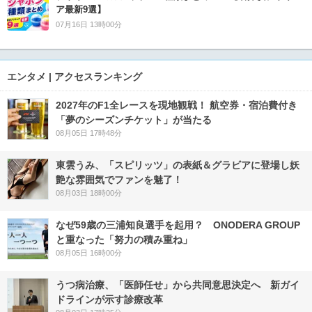
ア最新9選】
07月16日 13時00分
エンタメ | アクセスランキング
2027年のF1全レースを現地観戦！ 航空券・宿泊費付き
「夢のシーズンチケット」が当たる
08月05日 17時48分
東雲うみ、「スピリッツ」の表紙＆グラビアに登場し妖
艶な雰囲気でファンを魅了！
08月03日 18時00分
なぜ59歳の三浦知良選手を起用？ ONODERA GROUP
と重なった「努力の積み重ね」
08月05日 16時00分
うつ病治療、「医師任せ」から共同意思決定へ 新ガイ
ドラインが示す診療改革