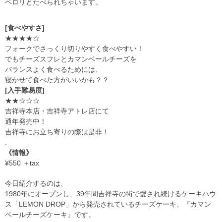
ペロリとたべられちゃいます。
[食べやすさ]
★★★★☆
フォークでさっくり切りやすく食べやすい！
でもチーズスフレとカマンベールチーズを
バランスよく食べるためには、
寝かせて食べた方がいいかも？？
[入手難易度]
★★☆☆☆
吉祥寺本店・吉祥寺アトレ店にて
通年発売中！
吉祥寺にお立ち寄りの際は是非！
.
《情報》
¥550 ＋tax
今日紹介するのは、
1980
年にオープンし、
39
年間吉祥寺の街で愛され続けるケーキハウ
ス「
LEMON DROP
」から発売されているチーズケーキ、『カマン
ベールチーズケーキ』です。