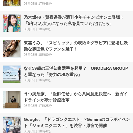
08月05日 17時48分
乃木坂46・賀喜遥香が週刊少年チャンピオンに登場！
「5年ぶん大人になった私を見ていただけたら」
08月07日 18時00分
東雲うみ、「スピリッツ」の表紙＆グラビアに登場し妖
艶な雰囲気でファンを魅了！
08月03日 18時00分
なぜ59歳の三浦知良選手を起用？ ONODERA GROUP
と重なった「努力の積み重ね」
08月05日 16時00分
うつ病治療、「医師任せ」から共同意思決定へ 新ガイ
ドラインが示す診療改革
08月03日 17時25分
Google、「ドラゴンクエスト」×Geminiのコラボイベン
ト「ジェミニクエスト」を渋谷・原宿で開催
08月03日 18時42分