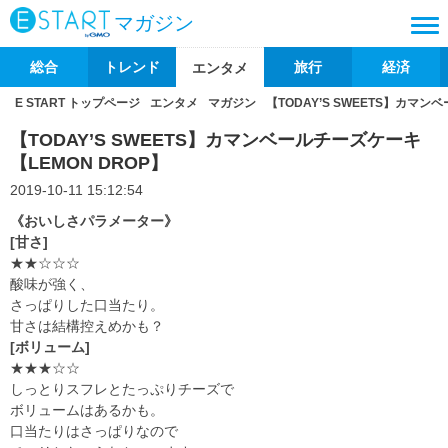
マガジン
総合
トレンド
旅行
経済
エンタメ
E START トップページ
エンタメ
マガジン
【TODAY’S SWEETS】カマン
【TODAY’S SWEETS】カマンベールチーズケーキ
【LEMON DROP】
2019-10-11 15:12:54
《おいしさパラメーター》
[甘さ]
★★☆☆☆
酸味が強く、
さっぱりした口当たり。
甘さは結構控えめかも？
[ボリューム]
★★★☆☆
しっとりスフレとたっぷりチーズで
ボリュームはあるかも。
口当たりはさっぱりなので