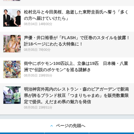
松村北斗と今田美桜、急逝した東野圭吾氏へ誓う「多く
の方へ届けていけたら」
08月04日 14時00分
声優・井口裕香が「FLASH」で圧巻のスタイルを披露！
計18ページにわたる大特集に！
08月05日 7時00分
街中にポケモン100匹以上、立像は19匹 日本橋・八重
洲で“伝説のポケモン”を巡る謎解き
08月05日 15時55分
明治神宮外苑内のレストラン・森のビアガーデンで新潟
県が誇るブランド枝豆「つまりちゃまめ」を販売数量限
定で提供。えだまめ県の魅力を発信
08月05日 15時51分
ページの先頭へ