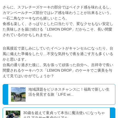
さらに、スフレチーズケーキの部分ではベイクド感を味わえるし、
カマンベールチーズ部分ではレア感を味わうことが出来るという、
一石二鳥なケーキなのも嬉しいところ。
食感も楽しく、さっぱりとした口当たりで、変なクセもない安定し
た美味しさを届け続ける「
LEMON DROP
」だからこそ、長い間愛
されているのかもしれません。
台風接近で楽しみにしていたイベントがキャンセルになったり、台
風に備えた準備をしたり
…
不安な気持ちで夜を過ごす方も多くいる
かと思います。
台風の通り過ぎた後に、気を張って頑張った自分へ、吉祥寺で長い
間愛されるケーキハウス「
LEMON DROP
」のケーキでご褒美を与
えて見てはいかがでしょうか？
地域課題をビジネスチャンスに！福島で新しい生
活を発見する旅「LIFE wi...
30歳を超えて童貞って本当に魔法使いになっちゃ
う!? アラサー童貞のリアル