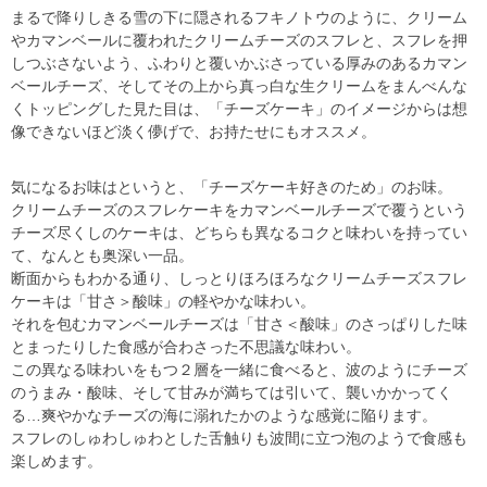
まるで降りしきる雪の下に隠されるフキノトウのように、クリーム
やカマンベールに覆われたクリームチーズのスフレと、スフレを押
しつぶさないよう、ふわりと覆いかぶさっている厚みのあるカマン
ベールチーズ、そしてその上から真っ白な生クリームをまんべんな
くトッピングした見た目は、「チーズケーキ」のイメージからは想
像できないほど淡く儚げで、お持たせにもオススメ。
気になるお味はというと、「チーズケーキ好きのため」のお味。
クリームチーズのスフレケーキをカマンベールチーズで覆うという
チーズ尽くしのケーキは、どちらも異なるコクと味わいを持ってい
て、なんとも奥深い一品。
断面からもわかる通り、しっとりほろほろなクリームチーズスフレ
ケーキは「甘さ＞酸味」の軽やかな味わい。
それを包むカマンベールチーズは「甘さ＜酸味」のさっぱりした味
とまったりした食感が合わさった不思議な味わい。
この異なる味わいをもつ２層を一緒に食べると、波のようにチーズ
のうまみ・酸味、そして甘みが満ちては引いて、襲いかかってく
る
…
爽やかなチーズの海に溺れたかのような感覚に陥ります。
スフレのしゅわしゅわとした舌触りも波間に立つ泡のようで食感も
楽しめます。