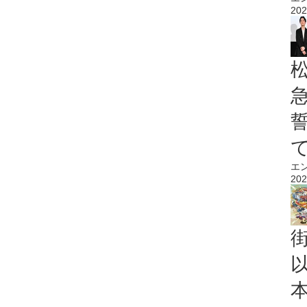
202
エ
202