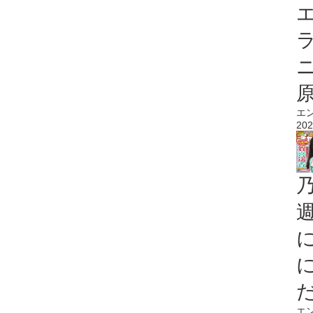
エ
エ
202
エ