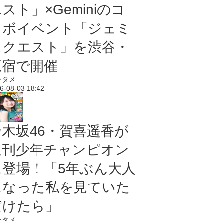
スト」×Geminiのコ
ラボイベント「ジェミ
ニクエスト」を渋谷・
原宿で開催
ンタメ
6-08-03 18:42
乃木坂46・賀喜遥香が
週刊少年チャンピオン
に登場！「5年ぶん大人
になった私を見ていた
だけたら」
ンタメ