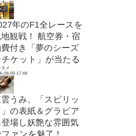
027年のF1全レースを
現地観戦！ 航空券・宿
泊費付き「夢のシーズ
ンチケット」が当たる
ンタメ
6-08-05 17:48
東雲うみ、「スピリッ
ツ」の表紙＆グラビア
に登場し妖艶な雰囲気
でファンを魅了！