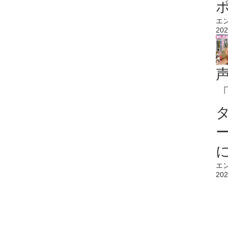
エ
202
エ
202