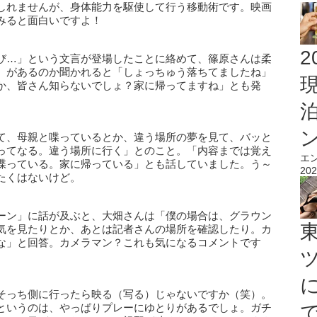
しれませんが、身体能力を駆使して行う移動術です。映画
みると面白いですよ！
2
び…」という文言が登場したことに絡めて、篠原さんは柔
）があるのか聞かれると「しょっちゅう落ちてましたね」
か、皆さん知らないでしょ？家に帰ってますね」とも発
て、母親と喋っているとか、違う場所の夢を見て、バッと
ってなる。違う場所に行く」とのこと。「内容までは覚え
エ
喋っている。家に帰っている」とも話していました。う～
202
たくはないけど。
ーン」に話が及ぶと、大畑さんは「僕の場合は、グラウン
気を見たりとか、あとは記者さんの場所を確認したり。カ
な」と回答。カメラマン？これも気になるコメントです
そっち側に行ったら映る（写る）じゃないですか（笑）。
というのは、やっぱりプレーにゆとりがあるでしょ。ガチ