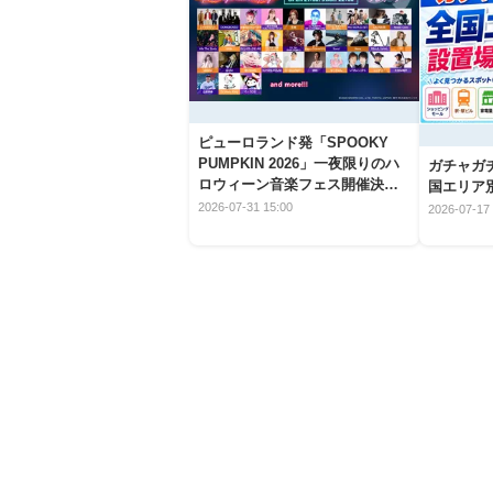
ピューロランド発「SPOOKY
PUMPKIN 2026」一夜限りのハ
ガチャガ
ロウィーン音楽フェス開催決
国エリア別
定！
2026-07-31 15:00
2026-07-17 