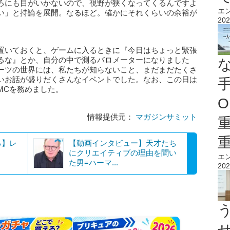
ろにも目がいかないので、視野が狭くなってくるんですよ
エ
い」と持論を展開。なるほど。確かにそれくらいの余裕が
202
置いておくと、ゲームに入るときに『今日はちょっと緊張
るな』とか、自分の中で測るバロメーターになりました
ーツの世界には、私たちが知らないこと、まだまだたくさ
いお話が盛りだくさんなイベントでした。なお、この日は
MCを務めました。
O
情報提供元：
マガジンサミット
る】レ
【動画インタビュー】天才たち
にクリエイティブの理由を聞い
エ
た男=ハーマ...
202