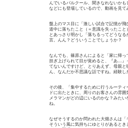
んでいるパルクール、聞きなれないかも
などにも登場しているので、動画を見て
盤上のマス目に「激しい試合で記憶が飛
道中に落ちたこと（＝意識を失ったこと
とあっさり明かし「落ちるってどうなる
言。んん？どういうことでしょうか？
なんでも、篠原さんによると「家に帰っ
担ぎ上げられて目が覚めると、『あ…』
てないんですけど、とりあえず、母親と
ん、なんだか不思議な話ですね。経験し
その後、「集中するために行うルーティ
ドに出たときに、周りのお客さんの雰囲
メラマンがどの辺にいるのかな？みたい
ね。
なぜそうするのか問われた大畑さんは「
そういう風に気持ちにゆとりがあるとき