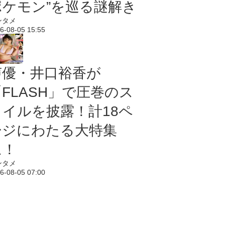
ポケモン”を巡る謎解き
ンタメ
6-08-05 15:55
声優・井口裕香が
「FLASH」で圧巻のス
タイルを披露！計18ペ
ージにわたる大特集
に！
ンタメ
6-08-05 07:00