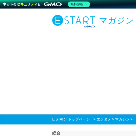
無料診断
マガジン
E START トップページ
>
エンタメ
>
マガジン
総合