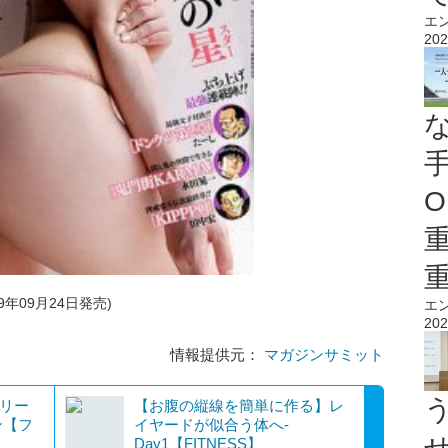
エ
202
O
9年09月24日発売)
エ
202
情報提供元：
マガジンサミット
クリー
【お腹の縦線を簡単に作る】レ
ン【フ
イヤードが似合う体へ-
Day1【FITNESS】