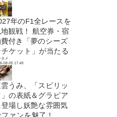
027年のF1全レースを
現地観戦！ 航空券・宿
泊費付き「夢のシーズ
ンチケット」が当たる
ンタメ
6-08-05 17:48
東雲うみ、「スピリッ
ツ」の表紙＆グラビア
に登場し妖艶な雰囲気
でファンを魅了！