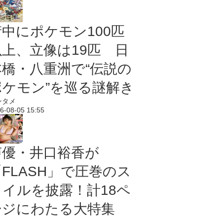
街中にポケモン100匹
以上、立像は19匹 日
本橋・八重洲で“伝説の
ポケモン”を巡る謎解き
ンタメ
6-08-05 15:55
声優・井口裕香が
「FLASH」で圧巻のス
タイルを披露！計18ペ
ージにわたる大特集