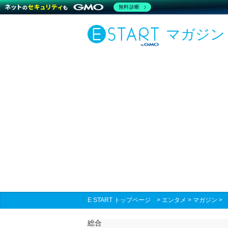
無料診断
マガジン
E START トップページ
>
エンタメ
>
マガジン
総合