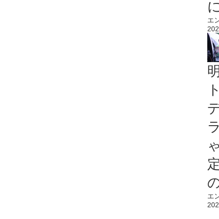
エ
202
エ
202