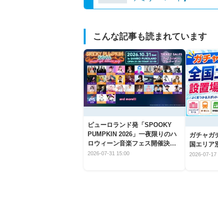
こんな記事も読まれています
ピューロランド発「SPOOKY
PUMPKIN 2026」一夜限りのハ
ガチャガ
ロウィーン音楽フェス開催決
国エリア別
定！
2026-07-31 15:00
2026-07-17 