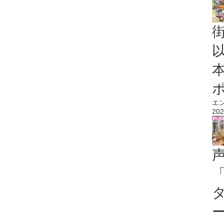
エ
202