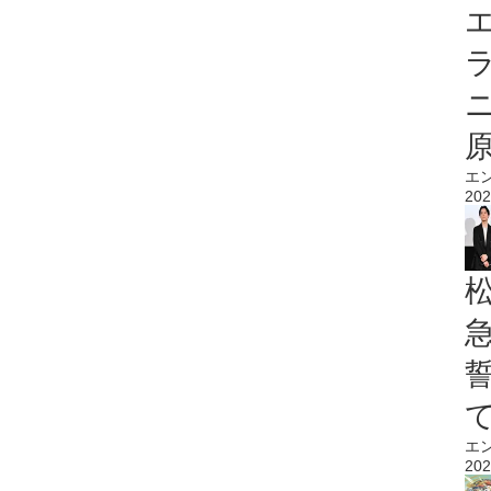
エ
エ
202
エ
202