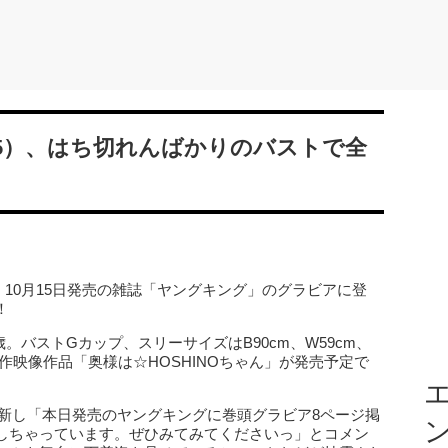
（25）、はち切れんばかりのバストで全
、10月15日発売の雑誌「ヤングキング」のグラビアに登
！
歳。バストGカップ、スリーサイズはB90cm、W59cm、
新作映像作品「奥様は☆HOSHINOちゃん」が発売予定で
エ
ramを更新し「本日発売のヤングキングに巻頭グラビア8ページ掲
しちゃっています。ぜひみてみてくださいっ」とコメン