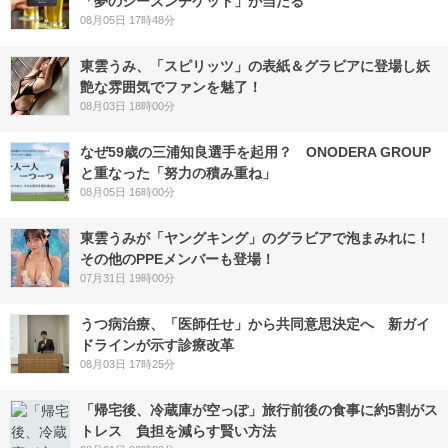
「夢のシーズンチケット」が当たる
08月05日 17時48分
東雲うみ、「スピリッツ」の表紙＆グラビアに登場し妖
艶な雰囲気でファンを魅了！
08月03日 18時00分
なぜ59歳の三浦知良選手を起用？ ONODERA GROUP
と重なった「努力の積み重ね」
08月05日 16時00分
東雲うみが「ヤングキング」のグラビアで泡まみれに！
その他のPPEメンバーも登場！
07月31日 19時00分
うつ病治療、「医師任せ」から共同意思決定へ 新ガイ
ドラインが示す診療改革
08月03日 17時25分
「帰宅後、冷蔵庫が空っぽ」旅行前後の食事に約5割がス
トレス 負担を減らす賢い方法