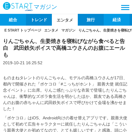
マガジン
総合
トレンド
旅行
経済
エンタメ
E START トップページ
エンタメ
マガジン
りんごちゃん、生姜焼きを寝転び
りんごちゃん、生姜焼きを寝転びながら食べると告
白 武田鉄矢ボイスで高橋ユウさんのお腹にエール
も
2019-10-21 16:25:52
ものまねタレントのりんごちゃん、モデルの高橋ユウさんが17日、
都内で開催された『ポケコロ「#こっちがホント」 親善大使 就任記
念イベント』に出席。りんご感たっぷりな衣装で登場したりんごち
ゃんは、衝撃的なズボラ食生活を明かしたほか、親友である高橋さ
んのお腹の赤ちゃんに武田鉄矢ボイスで呼びかけて会場を沸かせま
した！
「ポケコロ」はiOS、Android向けの着せ替えアプリです。親善大使
として初めて広告キャラクターに就任したりんごちゃんは「こうい
う親善大使とか初めてなので、とても嬉しいです」と感激。頭に小