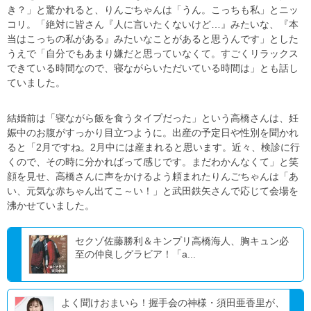
き？」と驚かれると、りんごちゃんは「うん。こっちも私」とニッ
コリ。「絶対に皆さん『人に言いたくないけど…』みたいな、『本
当はこっちの私がある』みたいなことがあると思うんです」とした
うえで「自分でもあまり嫌だと思っていなくて。すごくリラックス
できている時間なので、寝ながらいただいている時間は」とも話し
ていました。
結婚前は「寝ながら飯を食うタイプだった」という高橋さんは、妊
娠中のお腹がすっかり目立つように。出産の予定日や性別を聞かれ
ると「2月ですね。2月中には産まれると思います。近々、検診に行
くので、その時に分かればって感じです。まだわかんなくて」と笑
顔を見せ、高橋さんに声をかけるよう頼まれたりんごちゃんは「あ
い、元気な赤ちゃん出てこ～い！」と武田鉄矢さんで応じて会場を
沸かせていました。
セクゾ佐藤勝利＆キンプリ高橋海人、胸キュン必
至の仲良しグラビア！「a...
よく聞けおまいら！握手会の神様・須田亜香里が、