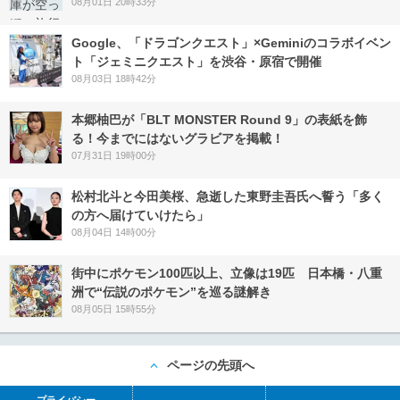
08月01日 20時33分
Google、「ドラゴンクエスト」×Geminiのコラボイベン
ト「ジェミニクエスト」を渋谷・原宿で開催
08月03日 18時42分
本郷柚巴が「BLT MONSTER Round 9」の表紙を飾
る！今までにはないグラビアを掲載！
07月31日 19時00分
松村北斗と今田美桜、急逝した東野圭吾氏へ誓う「多く
の方へ届けていけたら」
08月04日 14時00分
街中にポケモン100匹以上、立像は19匹 日本橋・八重
洲で“伝説のポケモン”を巡る謎解き
08月05日 15時55分
ページの先頭へ