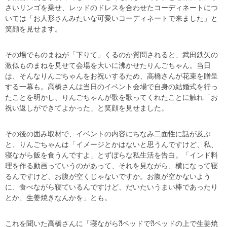
さいリンゴを乗せ、レッドのドレスを合わせたコーディネートにつ
いては「お人形さんみたいな可愛いコーディネートで来ました」と
笑顔を見せます。
その場でものまねが「下りて」くるのか質問されると、武田鉄矢の
激似ものまねを見せて会場を大いに沸かせたりんごちゃん。当日
は、そんなりんごちゃんをお祝いするため、高橋さんが花束を贈呈
する一幕も。高橋さんは当日のイベント会場で自身の結婚式を行っ
たことを明かし、りんごちゃんが歌を歌ってくれたことに触れ「お
祝い返しができてよかった」と笑顔を見せました。
その後の囲み取材で、イベントの内容にちなみ二面性に話が及ぶ
と、りんごちゃんは「イメージとかはないと思うんですけど、私、
寝ながら飯を食うんですよ」とずぼらな私生活を告白。「インド料
理を作る動画っていうのがあって、それを見ながら、横になって寝
るんですけど、お腹が空くじゃないですか。お腹が空かないよう
に、食べながら寝ているんですけど、だいたいうまい棒であったり
とか、生姜焼きなんかを」とも。
これを聞いた高橋さんに「寝ながら⁈ベッドで⁈ベッドの上で生姜焼