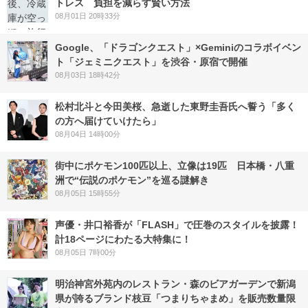
トレス 負担を減らす賢い方法
08月01日 20時33分
Google、「ドラゴンクエスト」×Geminiのコラボイベン
ト「ジェミニクエスト」を渋谷・原宿で開催
08月03日 18時42分
松村北斗と今田美桜、急逝した東野圭吾氏へ誓う「多く
の方へ届けていけたら」
08月04日 14時00分
街中にポケモン100匹以上、立像は19匹 日本橋・八重
洲で“伝説のポケモン”を巡る謎解き
08月05日 15時55分
声優・井口裕香が「FLASH」で圧巻のスタイルを披露！
計18ページにわたる大特集に！
08月05日 7時00分
明治神宮外苑内のレストラン・森のビアガーデンで新潟
県が誇るブランド枝豆「つまりちゃまめ」を販売数量限