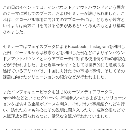
この日のイベントでは、インバウンド／アウトバウンドという両方
のテーマに対してのブース、およびセミナーが設けられました。こ
れは、グローバル市場に向けてのアプローチには、どちらか片方と
いうよりは両方に目を向ける必要があるという考えのもとより構成
されました。
セミナーではフェイスブックによるFacebook、Instagramを利用し
た例、グーグルからは検索などを利用した例などによりインバウン
ド／アウトバウンドというアプローチに対する使用例やTipの解説な
どが行われました。また近年ecサイトとしては世界的にも急成長を
遂げているアリババは、中国に向けたその市場の事情、そしてその
課題に向けたソリューションの紹介などが行われました。
またインフォキュービックをはじめカーツメディアワークス、
sprinklrなどといったグローバル市場参入へのさまざまなソリューシ
ョンを提供する企業がブースを開き、それぞれの事業紹介などを行
い、訪れた方々も熱心にその説明に聞き入ったり、名刺交換などで
人脈形成を図られるなど、活発な交流が行われていました。