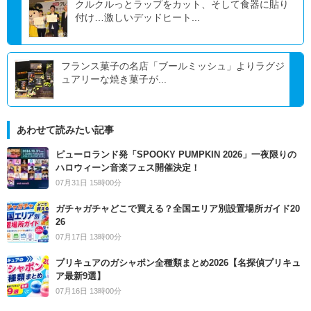
クルクルっとラップをカット、そして食器に貼り
付け…激しいデッドヒート...
フランス菓子の名店「ブールミッシュ」よりラグジ
ュアリーな焼き菓子が...
あわせて読みたい記事
ピューロランド発「SPOOKY PUMPKIN 2026」一夜限りの
ハロウィーン音楽フェス開催決定！
07月31日 15時00分
ガチャガチャどこで買える？全国エリア別設置場所ガイド20
26
07月17日 13時00分
プリキュアのガシャポン全種類まとめ2026【名探偵プリキュ
ア最新9選】
07月16日 13時00分