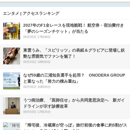
エンタメ | アクセスランキング
2027年のF1全レースを現地観戦！ 航空券・宿泊費付き
「夢のシーズンチケット」が当たる
08月05日 17時48分
東雲うみ、「スピリッツ」の表紙＆グラビアに登場し妖
艶な雰囲気でファンを魅了！
08月03日 18時00分
なぜ59歳の三浦知良選手を起用？ ONODERA GROUP
と重なった「努力の積み重ね」
08月05日 16時00分
うつ病治療、「医師任せ」から共同意思決定へ 新ガイ
ドラインが示す診療改革
08月03日 17時25分
「帰宅後、冷蔵庫が空っぽ」旅行前後の食事に約5割がス