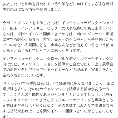
参入したいと興味を持たれている企業などに向けてさまざまな可能
性の糸口になる情報を提供しました。
今回このイベントを主催した（株）インフォキュービック・ジャパ
ン（以下、インフォキュービック）の代表取締役である山岸ロハン
さんは、今回のイベント開催のきっかけは、国内のグローバル市場
に対する関心が高まる一方で、参入への不安や何から手を付けたら
いいのかという疑問などを、企業さんなどが抱えているという傾向
があると感じられていたことにあったそうです。
インフォキュービックは、グローバルなデジタルマーケティングに
向けたビジネスソリューションを提供する会社であり、よく展示会
での出展や自社で行っているセミナーなどの現場で、実際にそんな
空気を感じたといいます。
チャレンジする手段は昔に比べて飛躍的に多くなりましたが、逆に
選択肢も多い。そのためチャレンジには躊躇する傾向がある一方
で、たくさんの可能性があるジャンルともいえるでしょう。現在イ
ンフォキュービックのようなデジタルマーケティングを専業とする
企業はまだそれほど多くはなく、その意味ではみんなで課題を共有
する空間があれば、と今回のイベント開催へとつながることになり
ました。