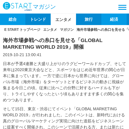
マガジン
総合
トレンド
旅行
経済
エンタメ
E START トップページ
エンタメ
マガジン
海外市場参戦への糸口を見せる「GLOB
海外市場参戦への糸口を見せる「GLOBAL
MARKETING WORLD 2019」開催
2019-10-21 13:00:41
日本が予選4連勝と大盛り上がりのラグビーワールドカップ、そして
来年は2020東京大会などと、スポーツをはじめ近年世界の関心が日
本に集まっています。一方で逆に日本から世界に向けては、グロー
バル市場（海外市場）をターゲットとするビジネスの動きに視線が
集まる今日この頃。従来に比べこの分野に対するハードルも下が
り、トライしやすくなったという頃もありますます多くの関心を集
めつつあります。
そして15日、東京・渋谷にてイベント「GLOBAL MARKETING
WORLD 2019」が行われました。このイベントは、新時代における
真のグローバルマーケティング実現に向けた道筋をビジネスシーン
に提案すべく開催され、このシーンで活躍される方、または新たに