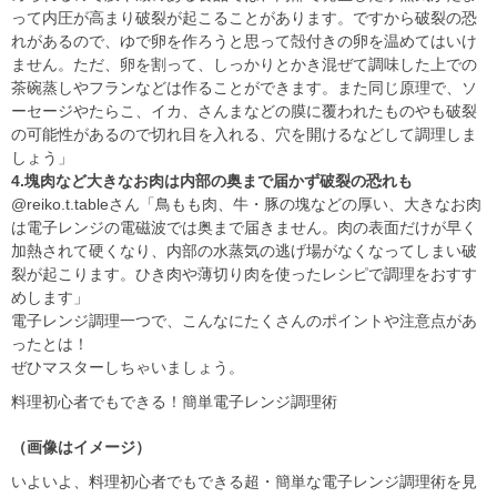
って内圧が高まり破裂が起こることがあります。ですから破裂の恐
れがあるので、ゆで卵を作ろうと思って殻付きの卵を温めてはいけ
ません。ただ、卵を割って、しっかりとかき混ぜて調味した上での
茶碗蒸しやフランなどは作ることができます。また同じ原理で、ソ
ーセージやたらこ、イカ、さんまなどの膜に覆われたものやも破裂
の可能性があるので切れ目を入れる、穴を開けるなどして調理しま
しょう」
4.塊肉など大きなお肉は内部の奥まで届かず破裂の恐れも
@reiko.t.tableさん「鳥もも肉、牛・豚の塊などの厚い、大きなお肉
は電子レンジの電磁波では奥まで届きません。肉の表面だけが早く
加熱されて硬くなり、内部の水蒸気の逃げ場がなくなってしまい破
裂が起こります。ひき肉や薄切り肉を使ったレシピで調理をおすす
めします」
電子レンジ調理一つで、こんなにたくさんのポイントや注意点があ
ったとは！
ぜひマスターしちゃいましょう。
料理初心者でもできる！簡単電子レンジ調理術
（画像はイメージ）
いよいよ、料理初心者でもできる超・簡単な電子レンジ調理術を見