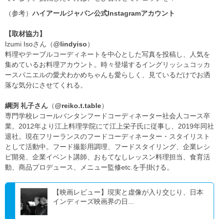
（参考）
ハイアールジャパン公式Instagramアカウント
【取材協力】
Izumi Isoさん（
@lindyiso
）
料理やテーブルコーディネートを中心とした写真を投稿し、人気を
集めているお料理アカウント。時々登場するイングリッシュコッカ
ースパニエルの愛犬わかめちゃんも愛らしく、見ているだけでお洒
落な気分にさせてくれる。
綱渕 礼子さん
（
@reiko.t.table
）
専門学校レコールバンタンフードコーディネーター社会人コース卒
業。2012年より江上料理学院にて江上栄子氏に従事し、2019年同社
退社。現在フリーランスのフードコーディネーター・スタイリスト
として活動中。フード撮影用調理、フードスタイリング、企業レシ
ピ開発、企業イベント講師、おもてなしレッスン料理担当、食育活
動、商品プロデュース、メニュー監修etc.を手掛ける。
【映画レビュー】現実と虚像が入り交じり、日本
インディーズ映画界の日...