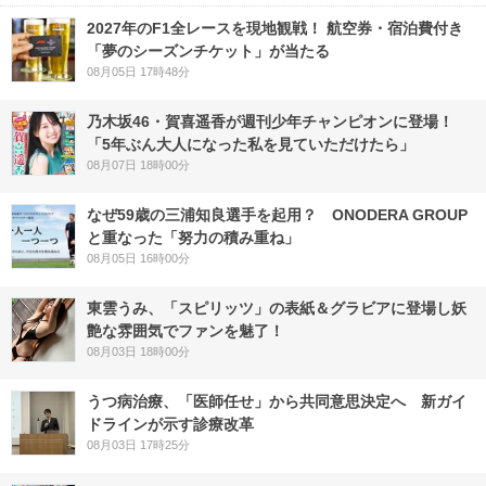
2027年のF1全レースを現地観戦！ 航空券・宿泊費付き
「夢のシーズンチケット」が当たる
08月05日 17時48分
乃木坂46・賀喜遥香が週刊少年チャンピオンに登場！
「5年ぶん大人になった私を見ていただけたら」
08月07日 18時00分
なぜ59歳の三浦知良選手を起用？ ONODERA GROUP
と重なった「努力の積み重ね」
08月05日 16時00分
東雲うみ、「スピリッツ」の表紙＆グラビアに登場し妖
艶な雰囲気でファンを魅了！
08月03日 18時00分
うつ病治療、「医師任せ」から共同意思決定へ 新ガイ
ドラインが示す診療改革
08月03日 17時25分