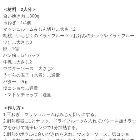
＜材料 2人分＞
合い挽き肉…300g
玉ねぎ…1/4個
マッシュルームみじん切り…大さじ2
胡桃、いちじくのドライフルーツ（お好みのナッツやドライフルー
ツ）…大さじ3
卵…1個
パン粉…1/4カップ
牛乳…大さじ2
ウスターソース…大さじ2
うずらの玉子（水煮）…適量
バター…５g
塩コショウ…適量
トマトケチャップ…適量
＜作り方＞
1.玉ねぎ、マッシュルームはみじん切りにする。
2.耐熱容器に1とナッツ、ドライフルーツを入れてバターを加えラッ
プをかけて電子レンジで1分加熱する。
3.耐熱のボウルに合いびき肉を入れ、ウスターソース、塩コショ