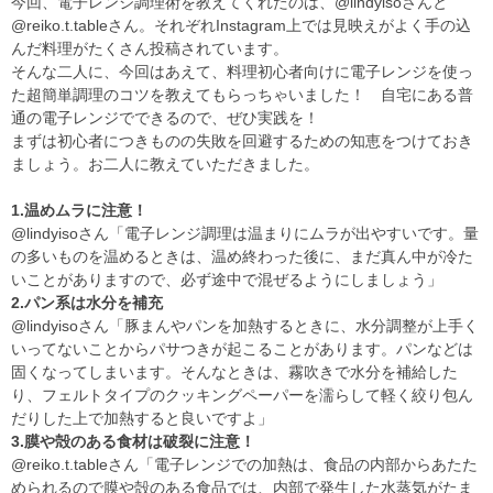
今回、電子レンジ調理術を教えてくれたのは、@lindyisoさんと
@reiko.t.tableさん。それぞれInstagram上では見映えがよく手の込
んだ料理がたくさん投稿されています。
そんな二人に、今回はあえて、料理初心者向けに電子レンジを使っ
た超簡単調理のコツを教えてもらっちゃいました！ 自宅にある普
通の電子レンジでできるので、ぜひ実践を！
まずは初心者につきものの失敗を回避するための知恵をつけておき
ましょう。お二人に教えていただきました。
1.温めムラに注意！
@lindyisoさん「電子レンジ調理は温まりにムラが出やすいです。量
の多いものを温めるときは、温め終わった後に、まだ真ん中が冷た
いことがありますので、必ず途中で混ぜるようにしましょう」
2.パン系は水分を補充
@lindyisoさん「豚まんやパンを加熱するときに、水分調整が上手く
いってないことからパサつきが起こることがあります。パンなどは
固くなってしまいます。そんなときは、霧吹きで水分を補給した
り、フェルトタイプのクッキングペーパーを濡らして軽く絞り包ん
だりした上で加熱すると良いですよ」
3.膜や殻のある食材は破裂に注意！
@reiko.t.tableさん「電子レンジでの加熱は、食品の内部からあたた
められるので膜や殻のある食品では、内部で発生した水蒸気がたま