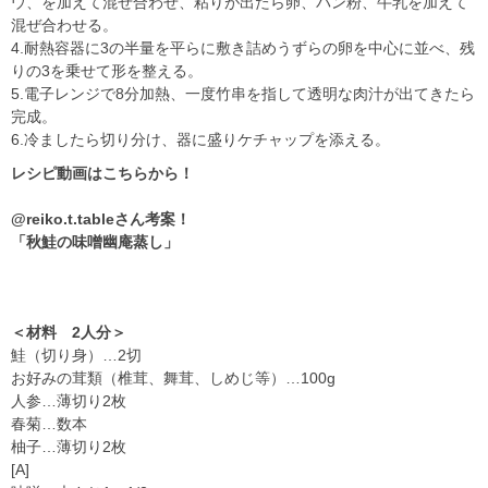
ウ、を加えて混ぜ合わせ、粘りが出たら卵、パン粉、牛乳を加えて
混ぜ合わせる。
4.耐熱容器に3の半量を平らに敷き詰めうずらの卵を中心に並べ、残
りの3を乗せて形を整える。
5.電子レンジで8分加熱、一度竹串を指して透明な肉汁が出てきたら
完成。
6.冷ましたら切り分け、器に盛りケチャップを添える。
レシピ動画はこちらから！
@reiko.t.tableさん考案！
「秋鮭の味噌幽庵蒸し」
＜材料 2人分＞
鮭（切り身）…2切
お好みの茸類（椎茸、舞茸、しめじ等）…100g
人参…薄切り2枚
春菊…数本
柚子…薄切り2枚
[A]