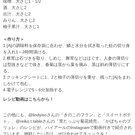
味噌…大さじ1・1/2
酒…大さじ2
出汁…大さじ2
みりん…大さじ2
柚子果汁…大さじ1
＜作り方＞
1.[A]の調味料を保存袋に合わせ、鱗と水分を拭き取った鮭の切り身
を入れ1～2時間漬ける。
2.椎茸は石づきを取り、しめじ、舞茸などはほぐす。人参の薄切り
は型抜きなどで抜き、春菊は茎から葉を摘み、茎は斜め薄切りにす
る。
3.クッキングシートに1、2と柚子の薄切りを乗せ、残った[A]をまわ
しかけて包む。
4.電子レンジで5～6分加熱する。
レシピ動画はこちらから！
この他にも、@lindyisoさんの「きのこのフラン」と「スイートポテ
ト」、@reiko.t.tableさんの「茸たっぷり菊花焼売」「かぼちゃのブ
リュレ」のレシピが、ハイアールのInstagramで動画付きで紹介され
ています。挑戦したい方は、ぜひ合わせてチェックを！