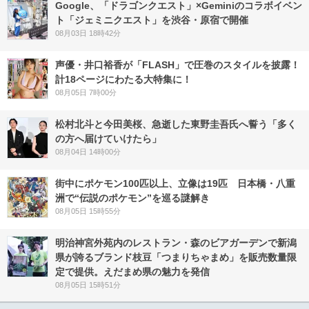
Google、「ドラゴンクエスト」×Geminiのコラボイベン
ト「ジェミニクエスト」を渋谷・原宿で開催
08月03日 18時42分
声優・井口裕香が「FLASH」で圧巻のスタイルを披露！
計18ページにわたる大特集に！
08月05日 7時00分
松村北斗と今田美桜、急逝した東野圭吾氏へ誓う「多く
の方へ届けていけたら」
08月04日 14時00分
街中にポケモン100匹以上、立像は19匹 日本橋・八重
洲で“伝説のポケモン”を巡る謎解き
08月05日 15時55分
明治神宮外苑内のレストラン・森のビアガーデンで新潟
県が誇るブランド枝豆「つまりちゃまめ」を販売数量限
定で提供。えだまめ県の魅力を発信
08月05日 15時51分