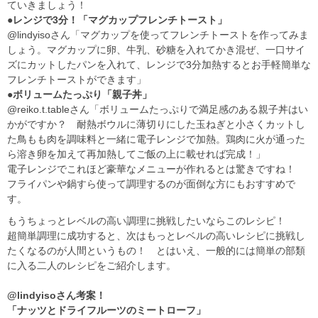
ていきましょう！
●レンジで3分！「マグカップフレンチトースト」
@lindyisoさん「マグカップを使ってフレンチトーストを作ってみま
しょう。マグカップに卵、牛乳、砂糖を入れてかき混ぜ、一口サイ
ズにカットしたパンを入れて、レンジで3分加熱するとお手軽簡単な
フレンチトーストができます」
●ボリュームたっぷり「親子丼」
@reiko.t.tableさん「ボリュームたっぷりで満足感のある親子丼はい
かがですか？ 耐熱ボウルに薄切りにした玉ねぎと小さくカットし
た鳥もも肉を調味料と一緒に電子レンジで加熱。鶏肉に火が通った
ら溶き卵を加えて再加熱してご飯の上に載せれば完成！」
電子レンジでこれほど豪華なメニューが作れるとは驚きですね！
フライパンや鍋すら使って調理するのが面倒な方にもおすすめで
す。
もうちょっとレベルの高い調理に挑戦したいならこのレシピ！
超簡単調理に成功すると、次はもっとレベルの高いレシピに挑戦し
たくなるのが人間というもの！ とはいえ、一般的には簡単の部類
に入る二人のレシピをご紹介します。
@lindyisoさん考案！
「ナッツとドライフルーツのミートローフ」