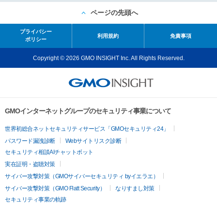
ページの先頭へ
プライバシー
利用規約
免責事項
ポリシー
Copyright © 2026 GMO INSIGHT Inc. All Rights Reserved.
GMOインターネットグループのセキュリティ事業について
世界初総合ネットセキュリティサービス「GMOセキュリティ24」
パスワード漏洩診断
Webサイトリスク診断
セキュリティ相談AIチャットボット
実在証明・盗聴対策
サイバー攻撃対策（GMOサイバーセキュリティ byイエラエ）
サイバー攻撃対策（GMO Flatt Security）
なりすまし対策
セキュリティ事業の軌跡