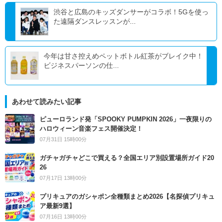
渋谷と広島のキッズダンサーがコラボ！5Gを使っ
た遠隔ダンスレッスンが...
今年は甘さ控えめペットボトル紅茶がブレイク中！
ビジネスパーソンの仕...
あわせて読みたい記事
ピューロランド発「SPOOKY PUMPKIN 2026」一夜限りの
ハロウィーン音楽フェス開催決定！
07月31日 15時00分
ガチャガチャどこで買える？全国エリア別設置場所ガイド20
26
07月17日 13時00分
プリキュアのガシャポン全種類まとめ2026【名探偵プリキュ
ア最新9選】
07月16日 13時00分