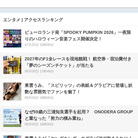
エンタメ | アクセスランキング
ピューロランド発「SPOOKY PUMPKIN 2026」一夜限
りのハロウィーン音楽フェス開催決定！
07月31日 15時00分
2027年のF1全レースを現地観戦！ 航空券・宿泊費付き
「夢のシーズンチケット」が当たる
08月05日 17時48分
東雲うみ、「スピリッツ」の表紙＆グラビアに登場し妖
艶な雰囲気でファンを魅了！
08月03日 18時00分
なぜ59歳の三浦知良選手を起用？ ONODERA GROUP
と重なった「努力の積み重ね」
08月05日 16時00分