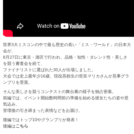
世界3大ミスコンの中で最も歴史の長い「ミス・ワールド」の日本大
会が、
8月27日に東京・港区で行われ、品格・知性・タレント性・美しさ
を競う審査会を経て、
ファイナリストに選ばれた30人が出場しました。
大会では史上最年少16歳、現役高校生の世良マリカさんが見事グラ
ンプリを受賞。
そんな美しさを競うコンテストの舞台裏の様子を独占密着。
前編では、イベント開始数時間前の準備を始める彼女たちの姿や意
気込み、
登壇後の引き締まった表情などをお届け。
後編ではトップ10やグランプリが発表！
後編は
こちら