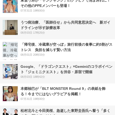
東雲うみが「ヤングキング」のグラビアで泡まみれに！
その他のPPEメンバーも登場！
07月31日 19時00分
うつ病治療、「医師任せ」から共同意思決定へ 新ガイ
ドラインが示す診療改革
08月03日 17時25分
「帰宅後、冷蔵庫が空っぽ」旅行前後の食事に約5割がス
トレス 負担を減らす賢い方法
08月01日 20時33分
Google、「ドラゴンクエスト」×Geminiのコラボイベン
ト「ジェミニクエスト」を渋谷・原宿で開催
08月03日 18時42分
本郷柚巴が「BLT MONSTER Round 9」の表紙を飾
る！今までにはないグラビアを掲載！
07月31日 19時00分
松村北斗と今田美桜、急逝した東野圭吾氏へ誓う「多く