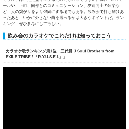
ールや、上司、同僚とのコミュニケーション、友達同士の娯楽な
ど、人の繋がりをより強固にする場でもある。飲み会で打ち解けあ
ったあと、いかに外さない曲を選べるかは大きなポイントだ。ラン
キング、ぜひ参考にして欲しい。
飲み会のカラオケでこれだけは知っておこう
カラオケ歌ランキング第1位「三代目 J Soul Brothers from
EXILE TRIBE / 「R.Y.U.S.E.I.」」