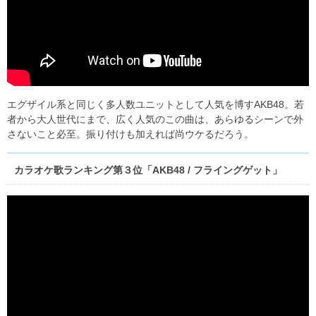
エグザイル系と同じく多人数ユニットとして人気を博すAKB48。若
者から大人世代にまで、広く人気のこの曲は、あらゆるシーンで外
さないこと必至。振り付けも加えれば尚ウケるだろう。
カラオケ歌ランキング第３位「AKB48 / フライングゲット」