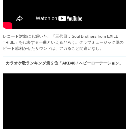
レコード対象にも輝いた、「三代目 J Soul Brothers from EXILE
TRIBE」を代表する一曲といえるだろう。クラブミュージック風の
ビート感利かせたサウンドは、アガること間違いなし。
カラオケ歌ランキング第２位「AKB48 / へビーローテーション」