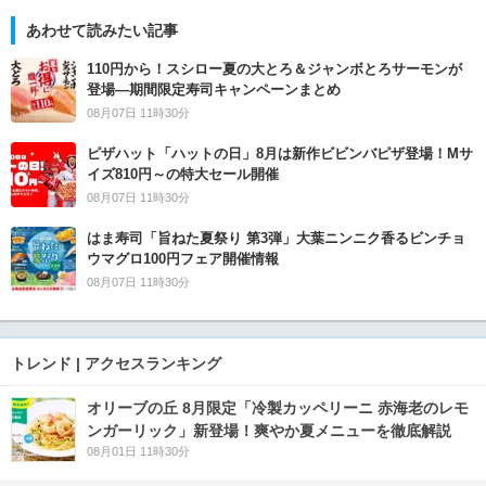
あわせて読みたい記事
110円から！スシロー夏の大とろ＆ジャンボとろサーモンが
登場―期間限定寿司キャンペーンまとめ
08月07日 11時30分
ピザハット「ハットの日」8月は新作ビビンバピザ登場！Mサ
イズ810円～の特大セール開催
08月07日 11時30分
はま寿司「旨ねた夏祭り 第3弾」大葉ニンニク香るビンチョ
ウマグロ100円フェア開催情報
08月07日 11時30分
トレンド | アクセスランキング
オリーブの丘 8月限定「冷製カッペリーニ 赤海老のレモ
ンガーリック」新登場！爽やか夏メニューを徹底解説
08月01日 11時30分