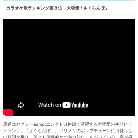
カラオケ歌ランキング第８位「大塚愛 / さくらんぼ」
最近はセクシー&amp;エレクトロ路線で活躍する大塚愛の初期ヒッ
トソング、「さくらんぼ」。ノリノリのポップチューンに可愛らし
い歌詞が乗り、何とも個性的かつ魅力的にしあがっている。場が盛