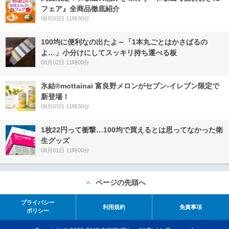
フェア』全商品徹底紹介
08月03日 11時30分
100均に便利なの出たよ～「1本丸ごとはかさばるの
よ…」小分けにしてスッキリ持ち運べる板
08月02日 11時00分
氷結®mottainai 富良野メロンがセブン‐イレブン限定で
新登場！
08月03日 11時30分
1枚22円って衝撃…100均で買えるとは思ってなかった衛
生グッズ
08月01日 11時00分
ページの先頭へ
プライバシー
利用規約
免責事項
ポリシー