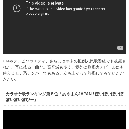
CMやテレビバラエティ、さらには年末の恒例人気歌番組でも披露さ
れた、耳に残る一曲だ。高音域も多く、意外に歌唱力アピールにも
使えるモテ系ナンバーでもある。立ち上がって熱唱してみていただ
きたい。
カラオケ歌ランキング第５位「あやまんJAPAN / ぽいぽいぽいぽ
ぽいぽいぽぴー」