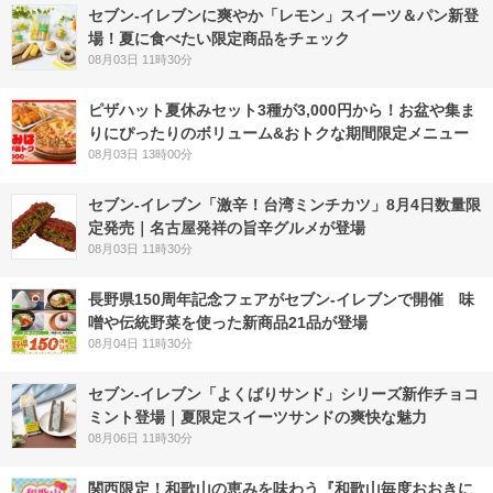
セブン‐イレブンに爽やか「レモン」スイーツ＆パン新登
場！夏に食べたい限定商品をチェック
08月03日 11時30分
ピザハット夏休みセット3種が3,000円から！お盆や集ま
りにぴったりのボリューム&おトクな期間限定メニュー
08月03日 13時00分
セブン-イレブン「激辛！台湾ミンチカツ」8月4日数量限
定発売｜名古屋発祥の旨辛グルメが登場
08月03日 11時30分
長野県150周年記念フェアがセブン-イレブンで開催 味
噌や伝統野菜を使った新商品21品が登場
08月04日 11時30分
セブン‐イレブン「よくばりサンド」シリーズ新作チョコ
ミント登場｜夏限定スイーツサンドの爽快な魅力
08月06日 11時30分
関西限定！和歌山の恵みを味わう『和歌山毎度おおきに