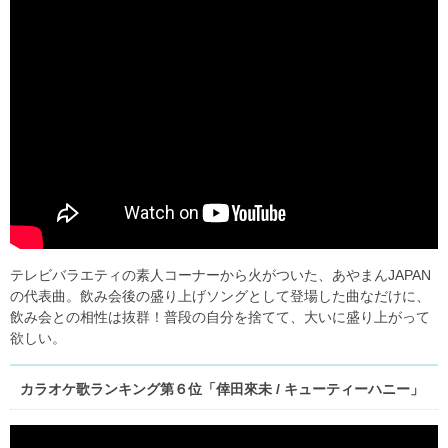
テレビバラエティの素人コーナーから火がついた、あやまんJAPAN
の代表曲。飲み会後の盛り上げソングとして登場した曲なだけに、
飲み会との相性は抜群！普段の自分を捨てて、大いに盛り上がって
欲しい。
カラオケ歌ランキング第６位「倖田來未 / キューティーハニー」