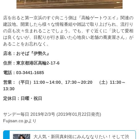
店を出ると第一京浜のすぐ向こう側は『高輪ゲートウエイ』関連の
建設地。開業したら様々な情報番組や雑誌で取り上げられ、流行り
の店も次々生まれることでしょう。でも、すぐ近くに「決して愛相
は良くないが、目配りが行き届いた心地良い老舗の蕎麦屋さん」が
あることをお忘れなく。
店名：おそば『伊勢久』
住所：東京都港区高輪2-17-6
電話：03-3441-1685
営業：（平日）11:00～14:00、17:30～20:20 （土）11:30～
13:30
定休日：日曜・祝日
サンデー毎日 2019年2/3号 (2019年01月22日発売)
Fujisan.co.jpより
大人気・新田真剣佑にみんななりたい！そして渋