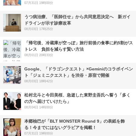
07月31日 19時00分
うつ病治療、「医師任せ」から共同意思決定へ 新ガイ
ドラインが示す診療改革
08月03日 17時25分
「帰宅後、冷蔵庫が空っぽ」旅行前後の食事に約5割がス
トレス 負担を減らす賢い方法
08月01日 20時33分
Google、「ドラゴンクエスト」×Geminiのコラボイベン
ト「ジェミニクエスト」を渋谷・原宿で開催
08月03日 18時42分
松村北斗と今田美桜、急逝した東野圭吾氏へ誓う「多く
の方へ届けていけたら」
08月04日 14時00分
本郷柚巴が「BLT MONSTER Round 9」の表紙を飾
る！今までにはないグラビアを掲載！
07月31日 19時00分