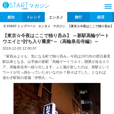
マガジン
総合
トレンド
旅行
経済
エンタメ
E START トップページ
エンタメ
マガジン
【東京☆今夜はここで独り呑み】
【東京☆今夜はここで独り呑み】 ～新駅高輪ゲート
ウエイと“討ち入り蕎麦”～（高輪泉岳寺編）～
2019-12-03 12:00:07
『家呑みよりも、気になる町で独り呑み』今回は1971年の西日暮里
駅以来となる、山手線の新駅『高輪ゲートウエイ』開業が迫るエリ
ア、高輪泉岳寺へ繰り出します。ふと脳が欲したのは、新駅という
ワードが引っ掛かっていたせいなのか？新そばでした。となれば、
迷わず駅前の老舗「伊勢久」へ。