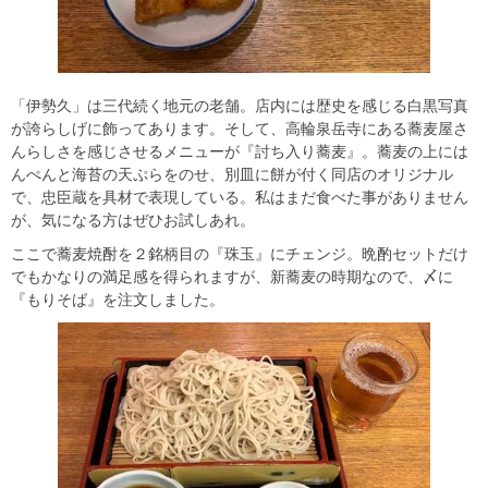
「伊勢久」は三代続く地元の老舗。店内には歴史を感じる白黒写真
が誇らしげに飾ってあります。そして、高輪泉岳寺にある蕎麦屋さ
んらしさを感じさせるメニューが『討ち入り蕎麦』。蕎麦の上には
んぺんと海苔の天ぷらをのせ、別皿に餅が付く同店のオリジナル
で、忠臣蔵を具材で表現している。私はまだ食べた事がありません
が、気になる方はぜひお試しあれ。
ここで蕎麦焼酎を２銘柄目の『珠玉』にチェンジ。晩酌セットだけ
でもかなりの満足感を得られますが、新蕎麦の時期なので、〆に
『もりそば』を注文しました。