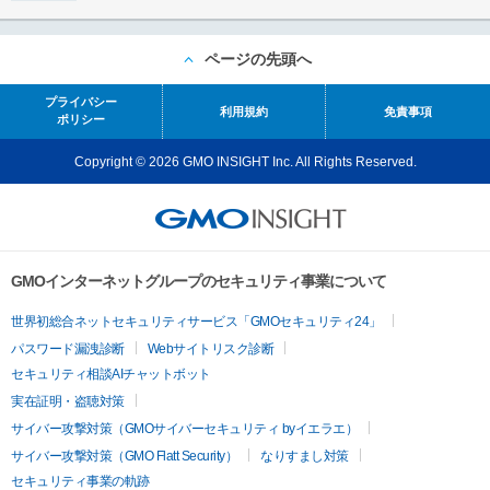
ページの先頭へ
プライバシー
利用規約
免責事項
ポリシー
Copyright © 2026 GMO INSIGHT Inc. All Rights Reserved.
GMOインターネットグループのセキュリティ事業について
世界初総合ネットセキュリティサービス「GMOセキュリティ24」
パスワード漏洩診断
Webサイトリスク診断
セキュリティ相談AIチャットボット
実在証明・盗聴対策
サイバー攻撃対策（GMOサイバーセキュリティ byイエラエ）
サイバー攻撃対策（GMO Flatt Security）
なりすまし対策
セキュリティ事業の軌跡