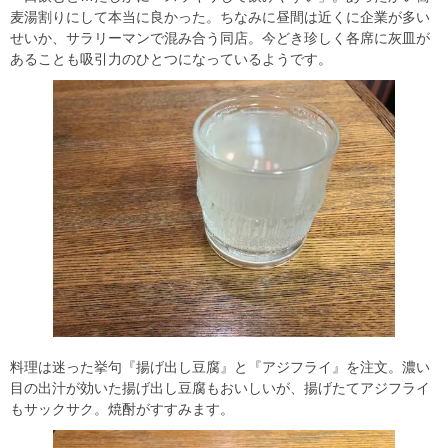
麦湯割りにして本当に良かった。ちなみに昼間は近くに企業が多い
せいか、サラリーマンで混み合う同店。今どき珍しく各席に灰皿が
あることも吸引力のひとつになっているようです。
料理は迷った挙句『揚げ出し豆腐』と『アジフライ』を注文。濃い
目の出汁が効いた揚げ出し豆腐もおいしいが、揚げたてアジフライ
もサックサク。焼酎がすすみます。