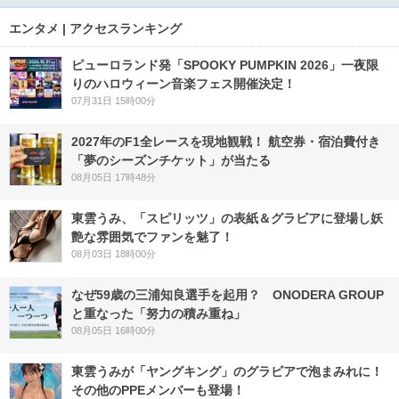
エンタメ | アクセスランキング
ピューロランド発「SPOOKY PUMPKIN 2026」一夜限
りのハロウィーン音楽フェス開催決定！
07月31日 15時00分
2027年のF1全レースを現地観戦！ 航空券・宿泊費付き
「夢のシーズンチケット」が当たる
08月05日 17時48分
東雲うみ、「スピリッツ」の表紙＆グラビアに登場し妖
艶な雰囲気でファンを魅了！
08月03日 18時00分
なぜ59歳の三浦知良選手を起用？ ONODERA GROUP
と重なった「努力の積み重ね」
08月05日 16時00分
東雲うみが「ヤングキング」のグラビアで泡まみれに！
その他のPPEメンバーも登場！