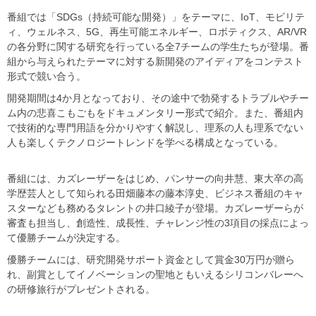
番組では「SDGs（持続可能な開発）」をテーマに、IoT、モビリテ
ィ、ウェルネス、5G、再生可能エネルギー、ロボティクス、AR/VR
の各分野に関する研究を行っている全7チームの学生たちが登場。番
組から与えられたテーマに対する新開発のアイディアをコンテスト
形式で競い合う。
開発期間は4か月となっており、その途中で勃発するトラブルやチー
ム内の悲喜こもごもをドキュメンタリー形式で紹介。また、番組内
で技術的な専門用語を分かりやすく解説し、理系の人も理系でない
人も楽しくテクノロジートレンドを学べる構成となっている。
番組には、カズレーザーをはじめ、パンサーの向井慧、東大卒の高
学歴芸人として知られる田畑藤本の藤本淳史、ビジネス番組のキャ
スターなども務めるタレントの井口綾子が登場。カズレーザーらが
審査も担当し、創造性、成長性、チャレンジ性の3項目の採点によっ
て優勝チームが決定する。
優勝チームには、研究開発サポート資金として賞金30万円が贈ら
れ、副賞としてイノベーションの聖地ともいえるシリコンバレーへ
の研修旅行がプレゼントされる。