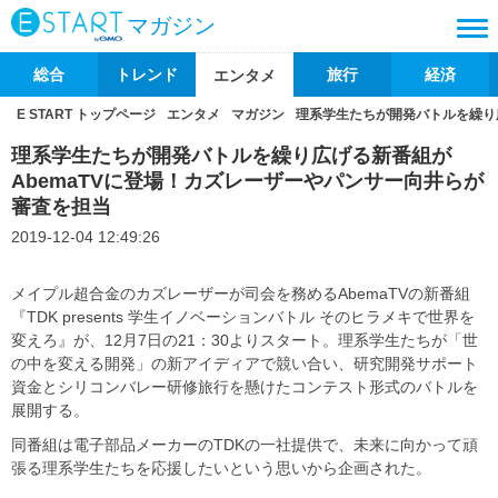
マガジン
総合
トレンド
旅行
経済
エンタメ
E START トップページ
エンタメ
マガジン
理系学生たちが開発バトルを繰り
理系学生たちが開発バトルを繰り広げる新番組が
AbemaTVに登場！カズレーザーやパンサー向井らが
審査を担当
2019-12-04 12:49:26
メイプル超合金のカズレーザーが司会を務めるAbemaTVの新番組
『TDK presents 学生イノベーションバトル そのヒラメキで世界を
変えろ』が、12月7日の21：30よりスタート。理系学生たちが「世
の中を変える開発」の新アイディアで競い合い、研究開発サポート
資金とシリコンバレー研修旅行を懸けたコンテスト形式のバトルを
展開する。
同番組は電子部品メーカーのTDKの一社提供で、未来に向かって頑
張る理系学生たちを応援したいという思いから企画された。