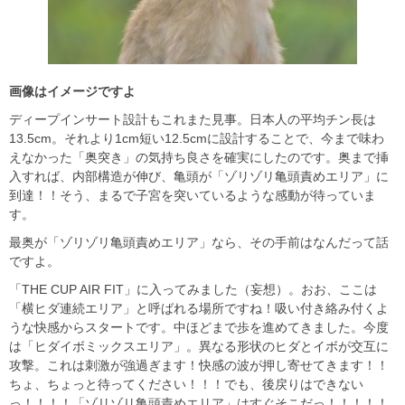
画像はイメージですよ
ディープインサート設計もこれまた見事。日本人の平均チン長は
13.5cm。それより1cm短い12.5cmに設計することで、今まで味わ
えなかった「奥突き」の気持ち良さを確実にしたのです。奥まで挿
入すれば、内部構造が伸び、亀頭が「ゾリゾリ亀頭責めエリア」に
到達！！そう、まるで子宮を突いているような感動が待っていま
す。
最奥が「ゾリゾリ亀頭責めエリア」なら、その手前はなんだって話
ですよ。
「THE CUP AIR FIT」に入ってみました（妄想）。おお、ここは
「横ヒダ連続エリア」と呼ばれる場所ですね！吸い付き絡み付くよ
うな快感からスタートです。中ほどまで歩を進めてきました。今度
は「ヒダイボミックスエリア」。異なる形状のヒダとイボが交互に
攻撃。これは刺激が強過ぎます！快感の波が押し寄せてきます！！
ちょ、ちょっと待ってください！！！でも、後戻りはできない
っ！！！！「ゾリゾリ亀頭責めエリア」はすぐそこだっ！！！！！