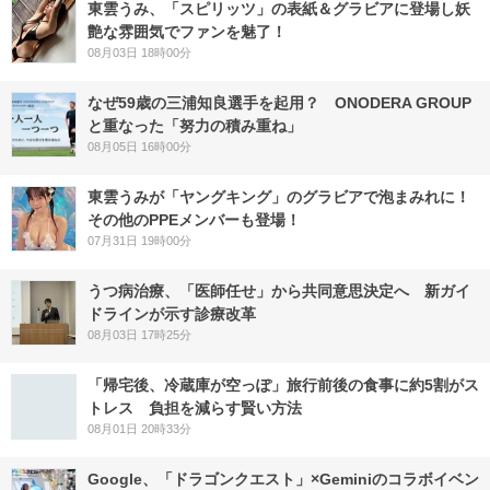
東雲うみ、「スピリッツ」の表紙＆グラビアに登場し妖
艶な雰囲気でファンを魅了！
08月03日 18時00分
なぜ59歳の三浦知良選手を起用？ ONODERA GROUP
と重なった「努力の積み重ね」
08月05日 16時00分
東雲うみが「ヤングキング」のグラビアで泡まみれに！
その他のPPEメンバーも登場！
07月31日 19時00分
うつ病治療、「医師任せ」から共同意思決定へ 新ガイ
ドラインが示す診療改革
08月03日 17時25分
「帰宅後、冷蔵庫が空っぽ」旅行前後の食事に約5割がス
トレス 負担を減らす賢い方法
08月01日 20時33分
Google、「ドラゴンクエスト」×Geminiのコラボイベン