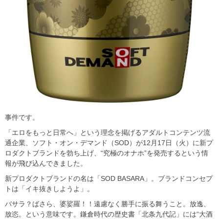
事件です。
「エロをもっと日常へ」という理念を掲げるアダルトコンテンツ流
通企業、ソフト・オン・デマンド（SOD）が12月17日（火）に新プ
ロダクトブランドを勃ち上げ、“究極のオナホ”を発売するという情
報が飛び込んできました。
新プロダクトブランドの名は「SOD BASARA」。ブランドコンセプ
トは「イキ抜きしようよ」。
バサラ？ばさら、婆娑羅！！遠慮なく勝手に振る舞うこと。放逸、
放恣。という意味です。鎌倉時代の歴史書「北条九代記」には“大酒