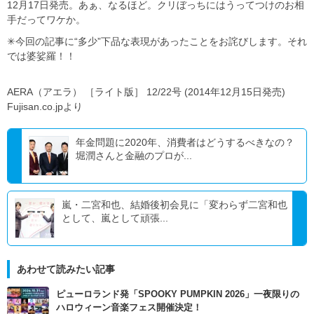
12月17日発売。あぁ、なるほど。クリぼっちにはうってつけのお相
手だってワケか。
✳︎今回の記事に“多少”下品な表現があったことをお詫びします。それ
では婆娑羅！！
AERA（アエラ） ［ライト版］ 12/22号 (2014年12月15日発売)
Fujisan.co.jpより
年金問題に2020年、消費者はどうするべきなの？
堀潤さんと金融のプロが...
嵐・二宮和也、結婚後初会見に「変わらず二宮和也
として、嵐として頑張...
あわせて読みたい記事
ピューロランド発「SPOOKY PUMPKIN 2026」一夜限りの
ハロウィーン音楽フェス開催決定！