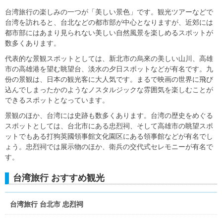
台湾旅行の楽しみの一つが「美しい景色」です。観光ツアーなどで
台湾を訪れると、台北などの都市部が中心となりますが、近郊には
都市部にはあまり見られない美しい自然風景を楽しめるスポットが
数多くあります。
代表的な景観スポットとしては、新北市の烏來の美しい山川、高雄
市の高雄港を望む眺望台、淡水の夕日スポットなどが有名です。九
份の景観は、日本の観光客に大人気です。まるで映画の世界に飛び
込んでしまったかのようなノスタルジックな雰囲気を楽しむことが
できるスポットとなっています。
景観のほか、台湾には史跡も数多くあります。台湾の歴史をめぐる
スポットとしては、台北市にある忠烈祠、そして高雄市の眺望スポ
ットでもある打狗英國領事館文化園区にある領事館などが有名でし
ょう。忠烈祠では展示物のほか、衛兵の交代式セレモニーが有名で
す。
台湾旅行 おすすめ観光
台湾旅行 台北市 忠烈祠