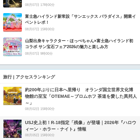
08月07日 17時00分
富士急ハイランド新常設「サンエックス パラダイス」開業イ
ベントレポ！
08月07日 15時00分
山梨出身キャラクター・ほっぺちゃん×富士急ハイランド初
コラボ サン宝石フェア2026の魅力と楽しみ方
08月07日 9時00分
旅行 | アクセスランキング
約200年ぶりに日本へ里帰り オランダ国立世界文化博
物館の至宝「OTEMAE～ブロムホフ 茶道を愛した異邦人
～」
08月02日 15時00分
USJ史上初！R-18指定「残像」が登場｜2026年『ハロウ
ィーン・ホラー・ナイト』情報
08月05日 15時00分