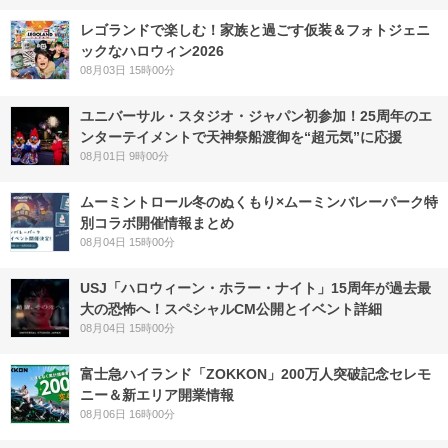
レゴランドで楽しむ！家族と過ごす仮装＆フォトジェニ
ックなハロウィン2026
08月03日 15時00分
ユニバーサル・スタジオ・ジャパン初参加！25周年のエ
ンターテイメントで天神祭船渡御を“超元気”に応援
08月01日 9時00分
ムーミントロール冬のぬくもり×ムーミンバレーパーク特
別コラボ開催情報まとめ
08月04日 15時00分
USJ「ハロウィーン・ホラー・ナイト」15周年が過去最
大の恐怖へ！スペシャルCM公開とイベント詳細
08月04日 15時00分
富士急ハイランド「ZOKKON」200万人突破記念セレモ
ニー＆新エリア開業情報
08月06日 16時00分