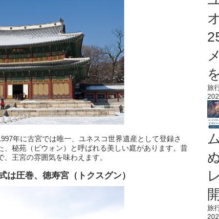
を
旅
202
997年に古宮では唯一、ユネスコ世界遺産として登録さ
た、秘苑（ビウォン）と呼ばれる美しい庭があります。昔
で、王宮の雰囲気を味わえます。
儀式は圧巻、徳寿宮（トクスグン）
旅
202