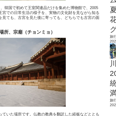
、韓国で初めて王室関連品だけを集めた博物館で、2005
王宮での日常生活の様子を、実物の文化財を見ながら知る
を見ても、古宮を見た後に寄っても、どちらでも古宮の面
る場所、宗廟（チョンミョ）
旅
202
旅
202
っていた場所です。仏教の教典を翻訳した経板などととも