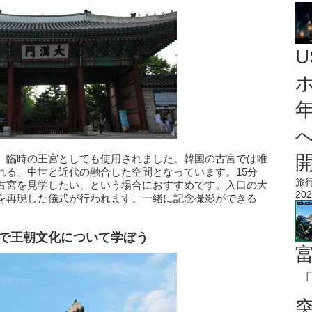
、臨時の王宮としても使用されました。韓国の古宮では唯
れる、中世と近代の融合した空間となっています。15分
旅
古宮を見学したい、という場合におすすめです。入口の大
202
を再現した儀式が行われます。一緒に記念撮影ができる
。
館で王朝文化について学ぼう
「