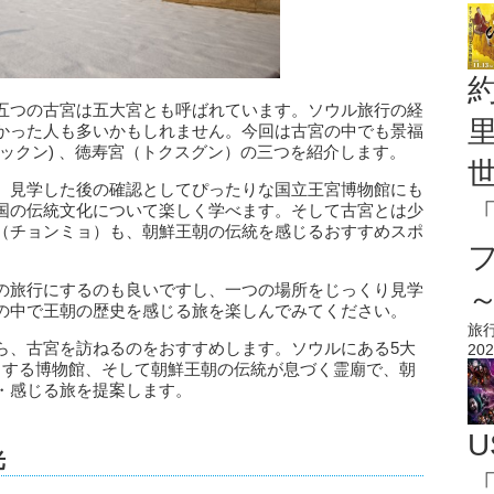
五つの古宮は五大宮とも呼ばれています。ソウル旅行の経
かった人も多いかもしれません。今回は古宮の中でも景福
ックン) 、徳寿宮（トクスグン）の三つを紹介します。
、見学した後の確認としてぴったりな国立王宮博物館にも
国の伝統文化について楽しく学べます。そして古宮とは少
（チョンミョ）も、朝鮮王朝の伝統を感じるおすすめスポ
の旅行にするのも良いですし、一つの場所をじっくり見学
の中で王朝の歴史を感じる旅を楽しんでみてください。
旅
ら、古宮を訪ねるのをおすすめします。ソウルにある5大
202
くする博物館、そして朝鮮王朝の伝統が息づく霊廟で、朝
・感じる旅を提案します。
U
光
「