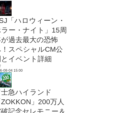
USJ「ハロウィーン・
ホラー・ナイト」15周
年が過去最大の恐怖
へ！スペシャルCM公
開とイベント詳細
行
6-08-04 15:00
富士急ハイランド
ZOKKON」200万人
突破記念セレモニー＆