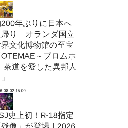
約200年ぶりに日本へ
里帰り オランダ国立
世界文化博物館の至宝
「OTEMAE～ブロムホ
フ 茶道を愛した異邦人
～」
行
6-08-02 15:00
SJ史上初！R-18指定
残像」が登場｜2026