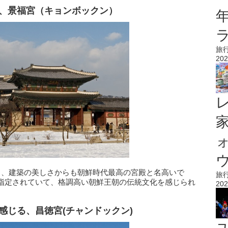
宮、景福宮（キョンボックン）
旅
202
ウ
く、建築の美しさからも朝鮮時代最高の宮殿と名高いで
旅
指定されていて、格調高い朝鮮王朝の伝統文化を感じられ
202
感じる、昌徳宮(チャンドックン)