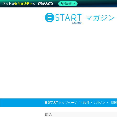
無料診断
マガジン
E START トップページ
>
旅行
>
マガジン
>
韓
総合