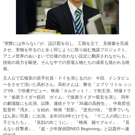
“実際には作らない”が、設計図を出し、工期を立て、見積書を完成
させ、実物を作るのと全く同じように取り組む無謀プロジェクト。
アニメ世界のあいまいで辻褄の合わない設定に翻弄されながらも、
技術の底力を駆使。そんな中での登場人物たちの成長も描かれる映
画。
主人公で広報室の若手社員・ドイを演じるのが、今回、インタビュ
ーをさせて頂いた高杉さん。高杉さんは、舞台「エブリ リトル シン
グ'09」で俳優デビュー。映画「カルテット！」で初主演。特撮ドラ
マ「仮面ライダー鎧武 ガイム」で仮面ライダー龍玄を演じ、同年
の劇場版にも出演。以降、連続ドラマ「35歳の高校生」、中島哲也
監督作『渇き。』を始め、映画『想影』『逆光の頃』『世界でいち
ばん長い写真』に出演。去年2019年だけでも、『十二人の死にたい
子どもたち』、『笑顔の向こうに』、『映画 賭ケグルイ』、『見
えない目撃者』、『超・少年探偵団NEO Beginning』と話題作へ連