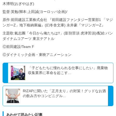
木博明(おぎやはぎ)
監督:英勉/脚本:上田誠(ヨーロッパ企画)/
原作:前田建設工業株式会社 『前田建設ファンタジー営業部1 「マジ
ンガーZ」地下格納庫編』(幻冬舎文庫) 永井豪『マジンガーZ』
主題歌:氣志團「今日から俺たちは!!」(影別苦須 虎津苦須)/配給:バン
ダイナムコアーツ 東京テアトル
Ⓒ前田建設/Team F
Ⓒダイナミック企画・東映アニメーション
「子どもたちに憧れられる仕事にしたい」廃棄物
収集業界に革命を起こす...
RIZAPに聞いた「正月太り」の対策！グッドなお酒
の飲み方やコンビニグル...
あわせて読みたい記事