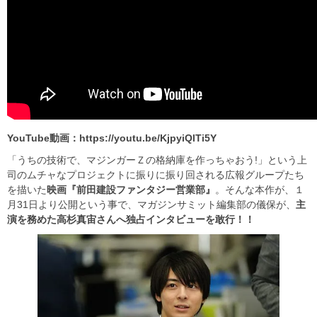
YouTube動画：https://youtu.be/KjpyiQlTi5Y
「うちの技術で、マジンガーＺの格納庫を作っちゃおう!」という上
司のムチャなプロジェクトに振りに振り回される広報グループたち
を描いた
映画『前田建設ファンタジー営業部』
。そんな本作が、１
月31日より公開という事で、マガジンサミット編集部の儀保が、
主
演を務めた高杉真宙さんへ独占インタビューを敢行！！