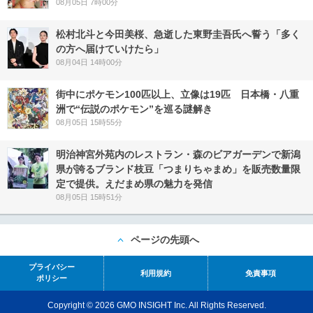
08月05日 7時00分
松村北斗と今田美桜、急逝した東野圭吾氏へ誓う「多く
の方へ届けていけたら」
08月04日 14時00分
街中にポケモン100匹以上、立像は19匹 日本橋・八重
洲で“伝説のポケモン”を巡る謎解き
08月05日 15時55分
明治神宮外苑内のレストラン・森のビアガーデンで新潟
県が誇るブランド枝豆「つまりちゃまめ」を販売数量限
定で提供。えだまめ県の魅力を発信
08月05日 15時51分
ページの先頭へ
プライバシー
利用規約
免責事項
ポリシー
Copyright © 2026 GMO INSIGHT Inc. All Rights Reserved.