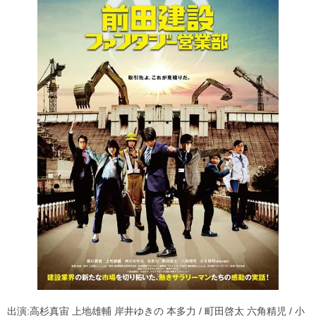
出演:高杉真宙 上地雄輔 岸井ゆきの 本多力 / 町田啓太 六角精児 / 小