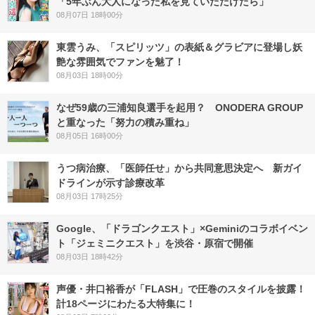
「5年ぶん大人になった私を見ていただけたら」
08月07日 18時00分
東雲うみ、「スピリッツ」の表紙＆グラビアに登場し妖
艶な雰囲気でファンを魅了！
08月03日 18時00分
なぜ59歳の三浦知良選手を起用？ ONODERA GROUP
と重なった「努力の積み重ね」
08月05日 16時00分
うつ病治療、「医師任せ」から共同意思決定へ 新ガイ
ドラインが示す診療改革
08月03日 17時25分
Google、「ドラゴンクエスト」×Geminiのコラボイベン
ト「ジェミニクエスト」を渋谷・原宿で開催
08月03日 18時42分
声優・井口裕香が「FLASH」で圧巻のスタイルを披露！
計18ページにわたる大特集に！