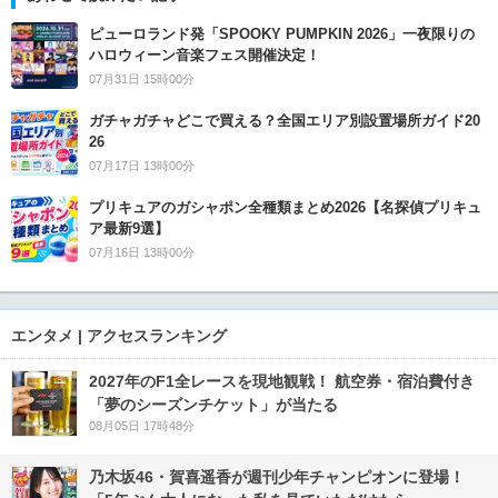
ピューロランド発「SPOOKY PUMPKIN 2026」一夜限りの
ハロウィーン音楽フェス開催決定！
07月31日 15時00分
ガチャガチャどこで買える？全国エリア別設置場所ガイド20
26
07月17日 13時00分
プリキュアのガシャポン全種類まとめ2026【名探偵プリキュ
ア最新9選】
07月16日 13時00分
エンタメ | アクセスランキング
2027年のF1全レースを現地観戦！ 航空券・宿泊費付き
「夢のシーズンチケット」が当たる
08月05日 17時48分
乃木坂46・賀喜遥香が週刊少年チャンピオンに登場！