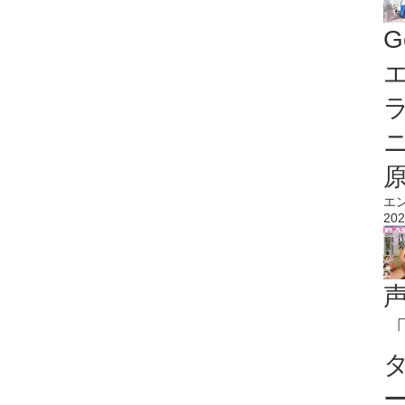
G
エ
エ
202