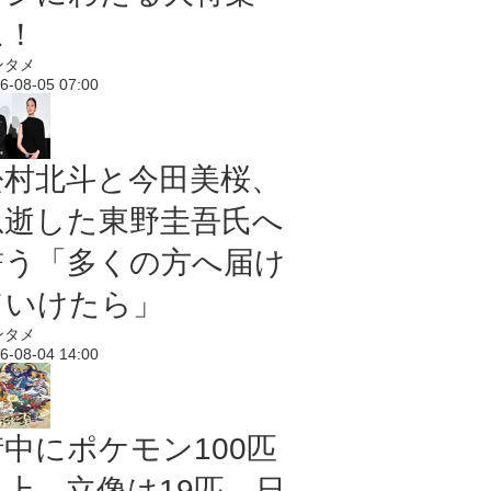
に！
ンタメ
6-08-05 07:00
松村北斗と今田美桜、
急逝した東野圭吾氏へ
誓う「多くの方へ届け
ていけたら」
ンタメ
6-08-04 14:00
街中にポケモン100匹
以上、立像は19匹 日