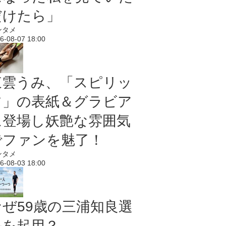
だけたら」
ンタメ
6-08-07 18:00
東雲うみ、「スピリッ
ツ」の表紙＆グラビア
に登場し妖艶な雰囲気
でファンを魅了！
ンタメ
6-08-03 18:00
なぜ59歳の三浦知良選
手を起用？