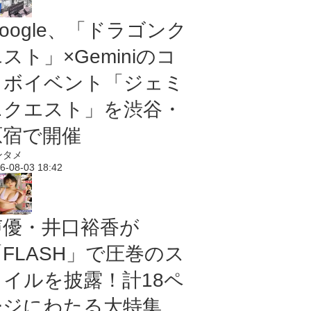
oogle、「ドラゴンク
スト」×Geminiのコ
ラボイベント「ジェミ
ニクエスト」を渋谷・
原宿で開催
ンタメ
6-08-03 18:42
声優・井口裕香が
「FLASH」で圧巻のス
タイルを披露！計18ペ
ージにわたる大特集