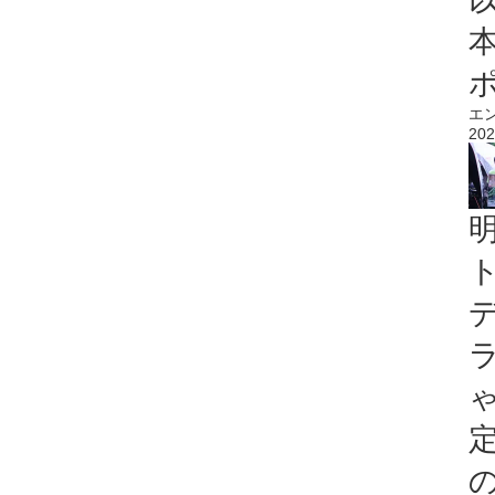
エ
202