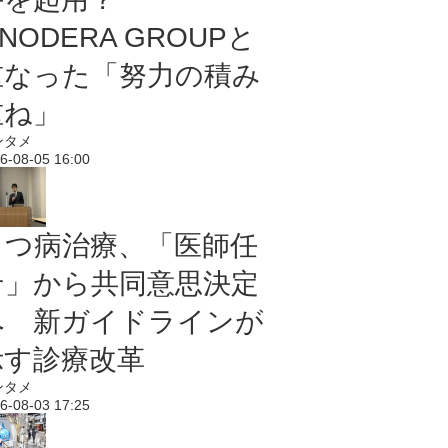
NODERA GROUPと
重なった「努力の積み
重ね」
ンタメ
6-08-05 16:00
うつ病治療、「医師任
せ」から共同意思決定
へ 新ガイドラインが
示す診療改革
ンタメ
6-08-03 17:25