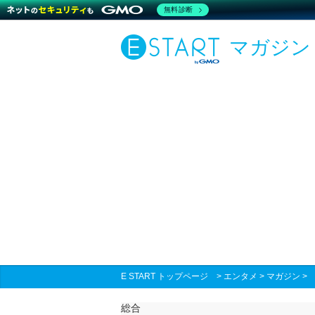
無料診断
マガジン
E START トップページ
>
エンタメ
>
マガジン
総合