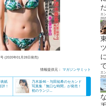
エ
202
 (2020年01月28日発売)
情報提供元：
マガジンサミット
エ
202
耀が表紙
乃木坂46・与田祐希のセカンド
好評！
写真集「無口な時間」が発売！
初のランジ...