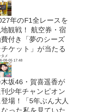
027年のF1全レースを
現地観戦！ 航空券・宿
泊費付き「夢のシーズ
ンチケット」が当たる
ンタメ
6-08-05 17:48
乃木坂46・賀喜遥香が
週刊少年チャンピオン
に登場！「5年ぶん大人
になった私を見ていた