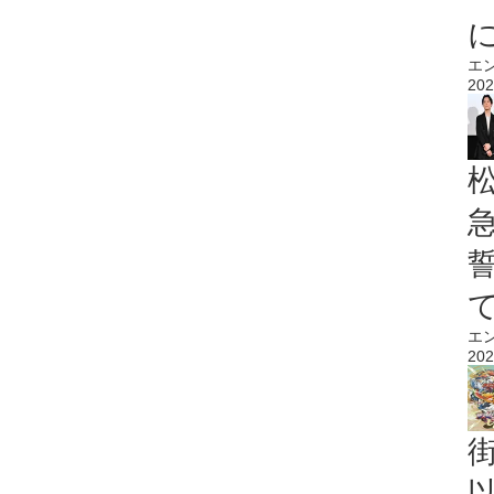
エ
202
エ
202