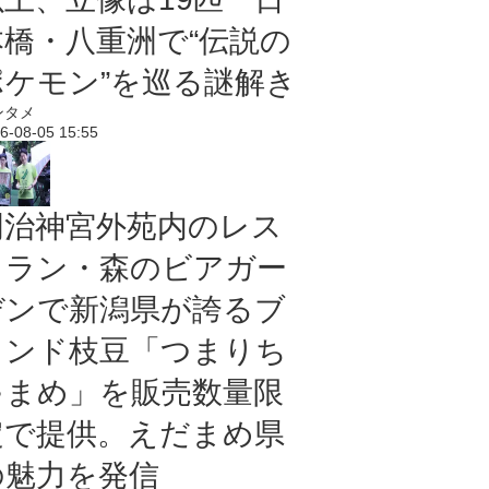
本橋・八重洲で“伝説の
ポケモン”を巡る謎解き
ンタメ
6-08-05 15:55
明治神宮外苑内のレス
トラン・森のビアガー
デンで新潟県が誇るブ
ランド枝豆「つまりち
ゃまめ」を販売数量限
定で提供。えだまめ県
の魅力を発信