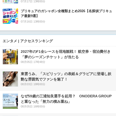
07月17日 13時00分
プリキュアのガシャポン全種類まとめ2026【名探偵プリキュ
ア最新9選】
07月16日 13時00分
エンタメ | アクセスランキング
2027年のF1全レースを現地観戦！ 航空券・宿泊費付き
「夢のシーズンチケット」が当たる
08月05日 17時48分
東雲うみ、「スピリッツ」の表紙＆グラビアに登場し妖
艶な雰囲気でファンを魅了！
08月03日 18時00分
なぜ59歳の三浦知良選手を起用？ ONODERA GROUP
と重なった「努力の積み重ね」
08月05日 16時00分