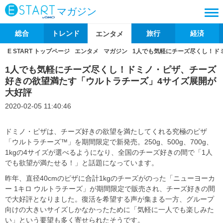
マガジン
総合
トレンド
旅行
経済
エンタメ
E START トップページ
エンタメ
マガジン
1人でも気軽にチーズ尽くし！ド
1人でも気軽にチーズ尽くし！ドミノ・ピザ、チーズ
好きの欲望満たす「ウルトラチーズ」4サイズ展開が
大好評
2020-02-05 11:40:46
ドミノ・ピザは、チーズ好きの欲望を満たしてくれる究極のピザ
「ウルトラチーズ
™
」を期間限定で新発売。
250g
、
500g
、
700g
、
1kg
の
4
サイズが選べるようになり、全国のチーズ好きの間で「
1
人
でも欲望が満たせる！」と話題になっています。
昨年、直径
40cm
のピザに合計
1kg
のチーズがのった「ニューヨーカ
ー
1
キロ ウルトラチーズ」が期間限定で販売され、チーズ好きの間
で大好評となりました。復活を希望する声が集まる一方、グループ
向けの大きいサイズしかなかったために「気軽に一人でも楽しみた
い」という要望も多く寄せられたそうです。