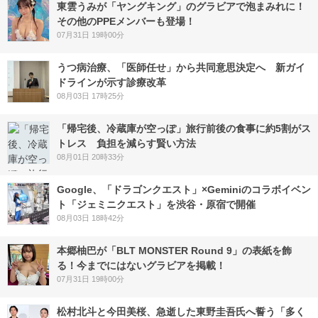
東雲うみが「ヤングキング」のグラビアで泡まみれに！
その他のPPEメンバーも登場！
07月31日 19時00分
うつ病治療、「医師任せ」から共同意思決定へ 新ガイ
ドラインが示す診療改革
08月03日 17時25分
「帰宅後、冷蔵庫が空っぽ」旅行前後の食事に約5割がス
トレス 負担を減らす賢い方法
08月01日 20時33分
Google、「ドラゴンクエスト」×Geminiのコラボイベン
ト「ジェミニクエスト」を渋谷・原宿で開催
08月03日 18時42分
本郷柚巴が「BLT MONSTER Round 9」の表紙を飾
る！今までにはないグラビアを掲載！
07月31日 19時00分
松村北斗と今田美桜、急逝した東野圭吾氏へ誓う「多く