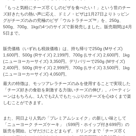
「もっと気軽にチーズ尽くしのピザを食べたい！」という世のチー
ズ好きたちの熱い声に応え、ドミノ・ピザは
1
月
27
日よりトッピン
グがチーズのみの究極のピザ「ウルトラチーズ
™
」を、
250g
、
500g
、
700g
、
1kg
の
4
つのサイズで新発売しました。販売期間は
4
月
5
日まで。
販売価格（いずれも税抜価格）は、持ち帰りで
250g (M
サイズ
)
1,600
円、
500g (R
サイズ
) 2,199
円、
700g (L
サイズ
) 2,600
円、
1kg
(
ニューヨーカーサイズ
) 3,350
円。デリバリーで
250g (M
サイズ
)
2,400
円、
500g (R
サイズ
) 2,999
円、
700g (L
サイズ
) 3,500
円、
1kg
(
ニューヨーカーサイズ
) 4,050
円。
最大の特徴は、モッツアレラチーズのみを使用することで実現した
「チーズ好きの食欲を刺激する力強いチーズの伸び」。パーティシ
ーンはもちろん、
1
人でも
2
人でもたっぷりのチーズを心ゆくまで楽
しむことができます。
また、同日より人気の「プレミアムシェイク」の新しい味として
「ニューヨーク チーズケーキ」（
599
円・ホイップ付き
699
円）の
販売を開始。ピザだけにとどまらず、ドリンクまで「チーズ尽く