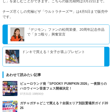
し」を楽しむことができます。こちらの販売期間は
3
月
22
日まで。
チーズ尽くしの究極ピザ「ウルトラチーズ
™
」は
4
月
5
日まで販売中
です。
『デジモン』ファンの松岡茉優、20周年記念作品
で「タコ殴り」興奮宣言
ドンキで買える！女子が喜ぶプレゼント
あわせて読みたい記事
ピューロランド発「SPOOKY PUMPKIN 2026」一夜限りの
ハロウィーン音楽フェス開催決定！
07月31日 15時00分
ガチャガチャどこで買える？全国エリア別設置場所ガイド20
26