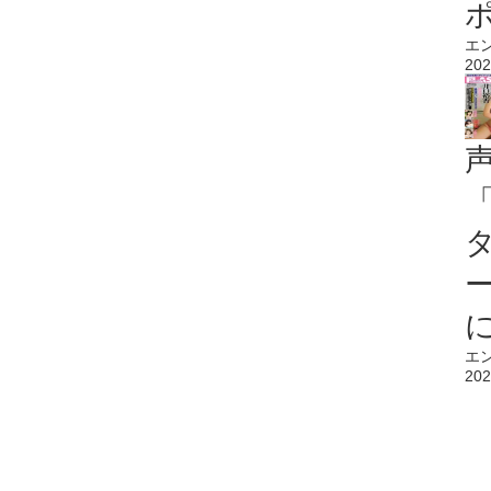
エ
202
エ
202