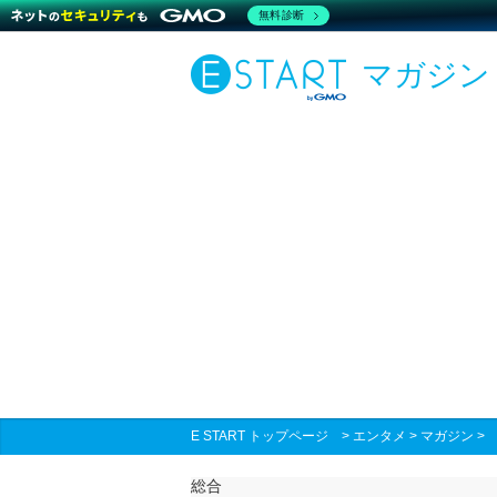
無料診断
マガジン
E START トップページ
>
エンタメ
>
マガジン
総合