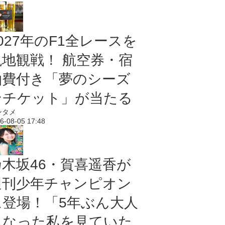
027年のF1全レースを
現地観戦！ 航空券・宿
泊費付き「夢のシーズ
ンチケット」が当たる
ンタメ
6-08-05 17:48
乃木坂46・賀喜遥香が
週刊少年チャンピオン
に登場！「5年ぶん大人
になった私を見ていた