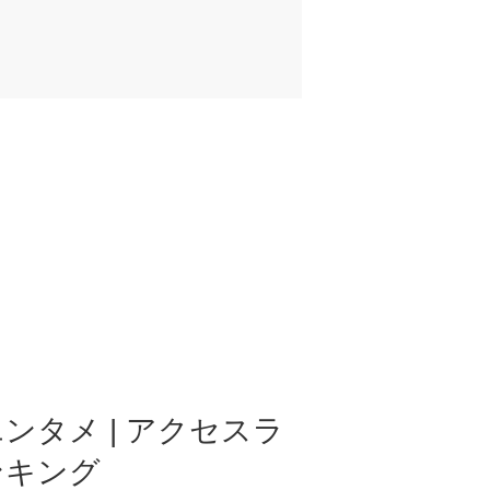
ンタメ | アクセスラ
ンキング