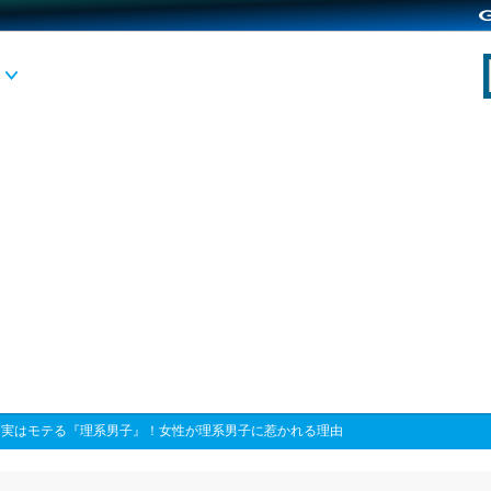
>
実はモテる『理系男子』！女性が理系男子に惹かれる理由