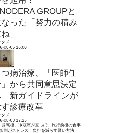
NODERA GROUPと
重なった「努力の積み
重ね」
ンタメ
6-08-05 16:00
うつ病治療、「医師任
せ」から共同意思決定
へ 新ガイドラインが
示す診療改革
ンタメ
6-08-03 17:25