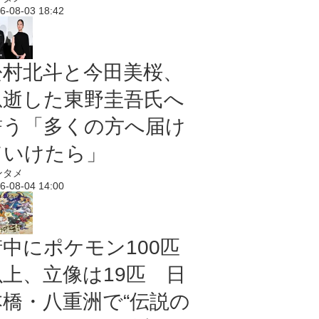
6-08-03 18:42
松村北斗と今田美桜、
急逝した東野圭吾氏へ
誓う「多くの方へ届け
ていけたら」
ンタメ
6-08-04 14:00
街中にポケモン100匹
以上、立像は19匹 日
本橋・八重洲で“伝説の