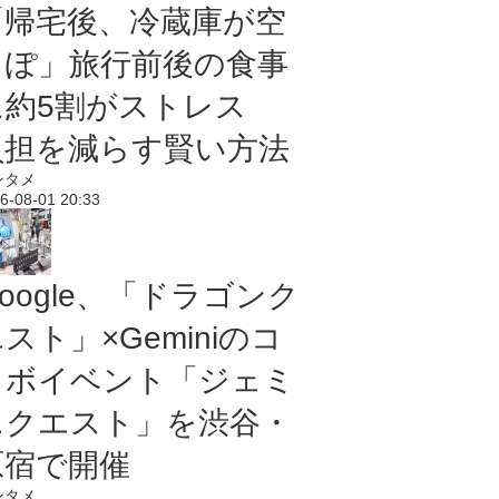
「帰宅後、冷蔵庫が空
っぽ」旅行前後の食事
に約5割がストレス
負担を減らす賢い方法
ンタメ
6-08-01 20:33
oogle、「ドラゴンク
スト」×Geminiのコ
ラボイベント「ジェミ
ニクエスト」を渋谷・
原宿で開催
ンタメ