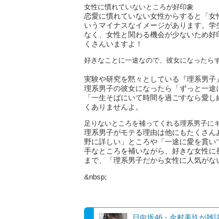
女性に慣れていないところが好印象
恋愛に慣れていない女性からすると「女
いうマイナスなイメージがあります。学
なく、女性と関わる機会が少ないため好
くさんいますよ！
好きなことに一途なので、彼女になったら
実験や研究を黙々としている『理系男子
理系男子の彼女になったら「ずっと一途
「一生そばにいて時間を過ごすなら愛し
くありませんよ。
足りないところを補ってくれる理系男子に
理系男子がモテる理由は他にもたくさん
野に詳しい」ところや「一途に愛を貫い
手なところを補いながら、好きな女性に
まで、「理系男子だから女性に人気がな
&nbsp;
日向坂46・金村美玖が雑誌「