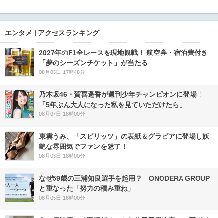
エンタメ | アクセスランキング
2027年のF1全レースを現地観戦！ 航空券・宿泊費付き
「夢のシーズンチケット」が当たる
08月05日 17時48分
乃木坂46・賀喜遥香が週刊少年チャンピオンに登場！
「5年ぶん大人になった私を見ていただけたら」
08月07日 18時00分
東雲うみ、「スピリッツ」の表紙＆グラビアに登場し妖
艶な雰囲気でファンを魅了！
08月03日 18時00分
なぜ59歳の三浦知良選手を起用？ ONODERA GROUP
と重なった「努力の積み重ね」
08月05日 16時00分