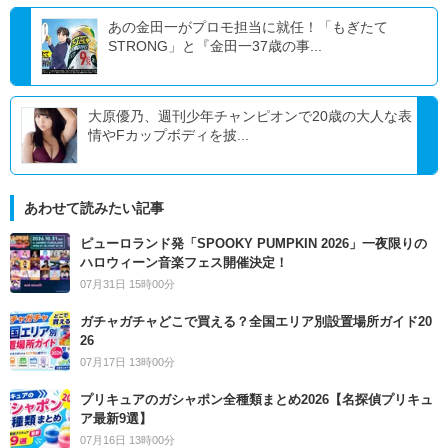
あの金田一がプロモ担当に就任！「もぎたて
STRONG」と『金田一37歳の事...
大原優乃、週刊少年チャンピオンで20歳の大人な表
情やFカップボディを披...
あわせて読みたい記事
ピューロランド発「SPOOKY PUMPKIN 2026」一夜限りの
ハロウィーン音楽フェス開催決定！
07月31日 15時00分
ガチャガチャどこで買える？全国エリア別設置場所ガイド20
26
07月17日 13時00分
プリキュアのガシャポン全種類まとめ2026【名探偵プリキュ
ア最新9選】
07月16日 13時00分