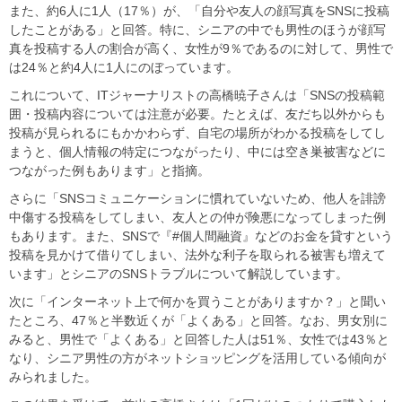
また、約6人に1人（17％）が、「自分や友人の顔写真をSNSに投稿
したことがある」と回答。特に、シニアの中でも男性のほうが顔写
真を投稿する人の割合が高く、女性が9％であるのに対して、男性で
は24％と約4人に1人にのぼっています。
これについて、ITジャーナリストの高橋暁子さんは「SNSの投稿範
囲・投稿内容については注意が必要。たとえば、友だち以外からも
投稿が見られるにもかかわらず、自宅の場所がわかる投稿をしてし
まうと、個人情報の特定につながったり、中には空き巣被害などに
つながった例もあります」と指摘。
さらに「SNSコミュニケーションに慣れていないため、他人を誹謗
中傷する投稿をしてしまい、友人との仲が険悪になってしまった例
もあります。また、SNSで『#個人間融資』などのお金を貸すという
投稿を見かけて借りてしまい、法外な利子を取られる被害も増えて
います」とシニアのSNSトラブルについて解説しています。
次に「インターネット上で何かを買うことがありますか？」と聞い
たところ、47％と半数近くが「よくある」と回答。なお、男女別に
みると、男性で「よくある」と回答した人は51％、女性では43％と
なり、シニア男性の方がネットショッピングを活用している傾向が
みられました。