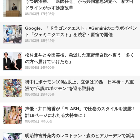
うつ病治療、「医師任せ」から共同意思決定へ 新ガイ
ドラインが示す診療改革
08月03日 17時25分
Google、「ドラゴンクエスト」×Geminiのコラボイベン
ト「ジェミニクエスト」を渋谷・原宿で開催
08月03日 18時42分
松村北斗と今田美桜、急逝した東野圭吾氏へ誓う「多く
の方へ届けていけたら」
08月04日 14時00分
街中にポケモン100匹以上、立像は19匹 日本橋・八重
洲で“伝説のポケモン”を巡る謎解き
08月05日 15時55分
声優・井口裕香が「FLASH」で圧巻のスタイルを披露！
計18ページにわたる大特集に！
08月05日 7時00分
明治神宮外苑内のレストラン・森のビアガーデンで新潟