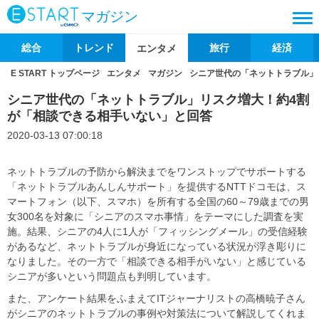
マガジン
総合
トレンド
旅行
経済
エンタメ
E START トップページ
エンタメ
マガジン
シニア世代の「ネットトラブル」
シニア世代の「ネットトラブル」リスク増大！約4割
が「相談できる相手いない」と回答
2020-03-13 07:00:18
ネットトラブルの予防から解決までをワンストップでサポートする
「ネットトラブルあんしんサポート」を提供するNTTドコモは、ス
マートフォン（以下、スマホ）を所有する全国の60～79歳までの男
女300名を対象に「シニアのスマホ事情」をテーマにした調査を実
施。結果、シニアの4人に1人が「フィッシングメール」の受信経験
があるなど、ネットトラブルが身近になっている状況が浮き彫りに
なりました。その一方で「相談できる相手がいない」と感じている
シニアが多いという問題点も判明しています。
また、アンケート結果をふまえてITジャーナリストの高橋暁子さん
がシニアのネットトラブルの事例や対策法について解説してくれま