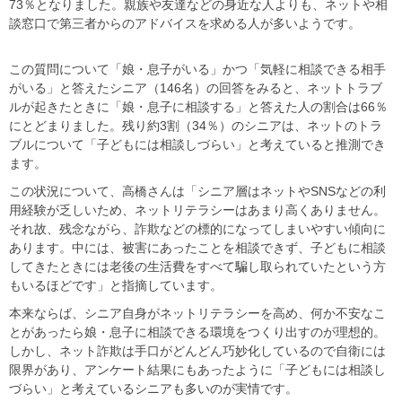
73％となりました。親族や友達などの身近な人よりも、ネットや相
談窓口で第三者からのアドバイスを求める人が多いようです。
この質問について「娘・息子がいる」かつ「気軽に相談できる相手
がいる」と答えたシニア（146名）の回答をみると、ネットトラブ
ルが起きたときに「娘・息子に相談する」と答えた人の割合は66％
にとどまりました。残り約3割（34％）のシニアは、ネットのトラ
ブルについて「子どもには相談しづらい」と考えていると推測でき
ます。
この状況について、高橋さんは「シニア層はネットやSNSなどの利
用経験が乏しいため、ネットリテラシーはあまり高くありません。
それ故、残念ながら、詐欺などの標的になってしまいやすい傾向に
あります。中には、被害にあったことを相談できず、子どもに相談
してきたときには老後の生活費をすべて騙し取られていたという方
もいるほどです」と指摘しています。
本来ならば、シニア自身がネットリテラシーを高め、何か不安なこ
とがあったら娘・息子に相談できる環境をつくり出すのが理想的。
しかし、ネット詐欺は手口がどんどん巧妙化しているので自衛には
限界があり、アンケート結果にもあったように「子どもには相談し
づらい」と考えているシニアも多いのが実情です。