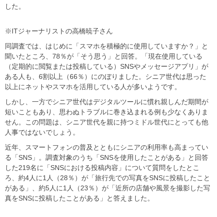
した。
※ITジャーナリストの高橋暁子さん
同調査では、はじめに「スマホを積極的に使用していますか？」と
聞いたところ、78％が「そう思う」と回答。「現在使用している
（定期的に閲覧または投稿している）SNSやメッセージアプリ」が
ある人も、6割以上（66％）にのぼりました。シニア世代は思った
以上にネットやスマホを活用している人が多いようです。
しかし、一方でシニア世代はデジタルツールに慣れ親しんだ期間が
短いこともあり、思わぬトラブルに巻き込まれる例も少なくありま
せん。この問題は、シニア世代を親に持つミドル世代にとっても他
人事ではないでしょう。
近年、スマートフォンの普及とともにシニアの利用率も高まってい
る「SNS」。調査対象のうち「SNSを使用したことがある」と回答
した219名に「SNSにおける投稿内容」について質問をしたとこ
ろ、約4人に1人（28％）が「旅行先での写真をSNSに投稿したこと
がある」、約5人に1人（23％）が「近所の店舗や風景を撮影した写
真をSNSに投稿したことがある」と答えました。