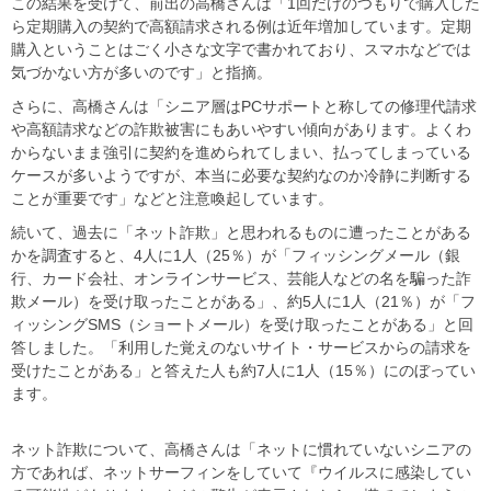
この結果を受けて、前出の高橋さんは「1回だけのつもりで購入した
ら定期購入の契約で高額請求される例は近年増加しています。定期
購入ということはごく小さな文字で書かれており、スマホなどでは
気づかない方が多いのです」と指摘。
さらに、高橋さんは「シニア層はPCサポートと称しての修理代請求
や高額請求などの詐欺被害にもあいやすい傾向があります。よくわ
からないまま強引に契約を進められてしまい、払ってしまっている
ケースが多いようですが、本当に必要な契約なのか冷静に判断する
ことが重要です」などと注意喚起しています。
続いて、過去に「ネット詐欺」と思われるものに遭ったことがある
かを調査すると、4人に1人（25％）が「フィッシングメール（銀
行、カード会社、オンラインサービス、芸能人などの名を騙った詐
欺メール）を受け取ったことがある」、約5人に1人（21％）が「フ
ィッシングSMS（ショートメール）を受け取ったことがある」と回
答しました。「利用した覚えのないサイト・サービスからの請求を
受けたことがある」と答えた人も約7人に1人（15％）にのぼってい
ます。
ネット詐欺について、高橋さんは「ネットに慣れていないシニアの
方であれば、ネットサーフィンをしていて『ウイルスに感染してい