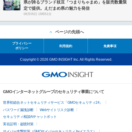
県が誇るブランド枝豆「つまりちゃまめ」を販売数量限
定で提供。えだまめ県の魅力を発信
08月05日 15時51分
ページの先頭へ
プライバシー
利用規約
免責事項
ポリシー
Copyright © 2026 GMO INSIGHT Inc. All Rights Reserved.
GMOインターネットグループのセキュリティ事業について
世界初総合ネットセキュリティサービス「GMOセキュリティ24」
パスワード漏洩診断
Webサイトリスク診断
セキュリティ相談AIチャットボット
実在証明・盗聴対策
サイバー攻撃対策（GMOサイバーセキュリティ byイエラエ）