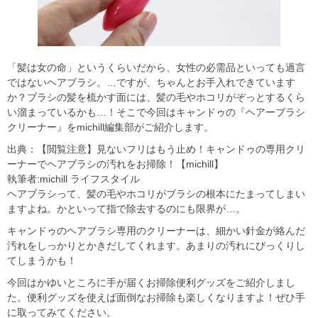
「髪は女の命」というくらいだから、女性の必需品といっても過言
ではないヘアブラシ。…ですが、ちゃんとお手入れできています
か？ブラシの髪を梳かす面には、髪の毛やホコリがぞっとするくら
い溜まっているかも…！そこで今回はキャンドゥの『ヘアーブラシ
クリーナー』をmichill編集部がご紹介します。
出典：【閲覧注意】見ないフリはもう止め！キャンドゥの専用クリ
ーナーでヘアブラシの汚れをお掃除！【michill】
執筆者:michill ライフスタイル
ヘアブラシって、髪の毛やホコリがブラシの根本にたまってしまい
ますよね。かといって指で除去するのにも限界が…。
キャンドゥのヘアブラシ専用のクリーナーは、細かい針金が絡んだ
汚れをしっかりとかきだしてくれます。あまりの汚れにびっくりし
てしまうかも！
今回はかゆいところに手が届くお掃除便利グッズをご紹介しまし
た。便利グッズを使えば面倒なお掃除も楽しくなりますよ！ぜひ手
に取ってみてください。