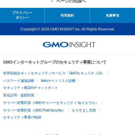
ページの先頭へ
プライバシー
利用規約
免責事項
ポリシー
Copyright © 2026 GMO INSIGHT Inc. All Rights Reserved.
GMOインターネットグループのセキュリティ事業について
世界初総合ネットセキュリティサービス「GMOセキュリティ24」
パスワード漏洩診断
Webサイトリスク診断
セキュリティ相談AIチャットボット
実在証明・盗聴対策
サイバー攻撃対策（GMOサイバーセキュリティ byイエラエ）
サイバー攻撃対策（GMO Flatt Security）
なりすまし対策
セキュリティ事業の軌跡