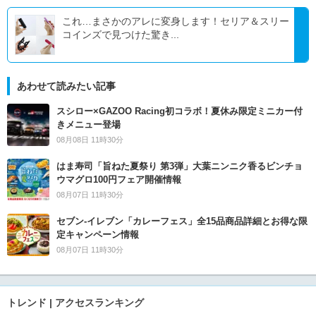
これ…まさかのアレに変身します！セリア＆スリー
コインズで見つけた驚き...
あわせて読みたい記事
スシロー×GAZOO Racing初コラボ！夏休み限定ミニカー付
きメニュー登場
08月08日 11時30分
はま寿司「旨ねた夏祭り 第3弾」大葉ニンニク香るビンチョ
ウマグロ100円フェア開催情報
08月07日 11時30分
セブン‐イレブン「カレーフェス」全15品商品詳細とお得な限
定キャンペーン情報
08月07日 11時30分
トレンド | アクセスランキング