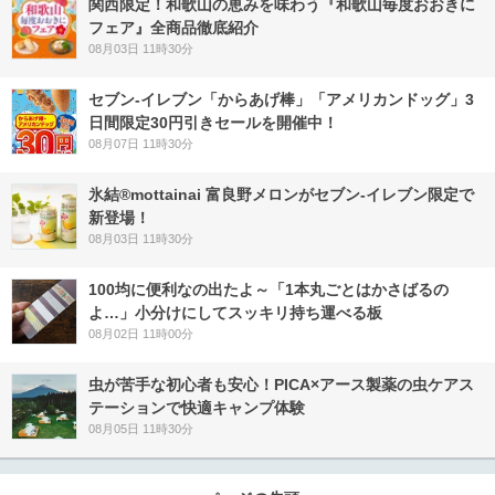
関西限定！和歌山の恵みを味わう『和歌山毎度おおきに
フェア』全商品徹底紹介
08月03日 11時30分
セブン‐イレブン「からあげ棒」「アメリカンドッグ」3
日間限定30円引きセールを開催中！
08月07日 11時30分
氷結®mottainai 富良野メロンがセブン‐イレブン限定で
新登場！
08月03日 11時30分
100均に便利なの出たよ～「1本丸ごとはかさばるの
よ…」小分けにしてスッキリ持ち運べる板
08月02日 11時00分
虫が苦手な初心者も安心！PICA×アース製薬の虫ケアス
テーションで快適キャンプ体験
08月05日 11時30分