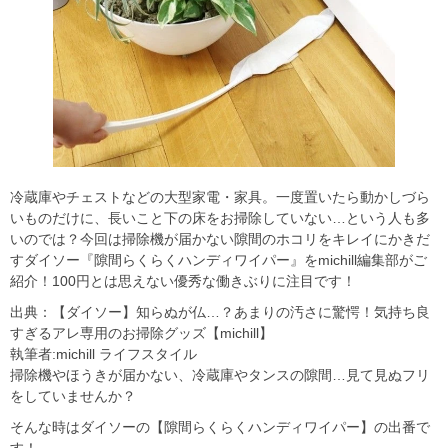
冷蔵庫やチェストなどの大型家電・家具。一度置いたら動かしづら
いものだけに、長いこと下の床をお掃除していない…という人も多
いのでは？今回は掃除機が届かない隙間のホコリをキレイにかきだ
すダイソー『隙間らくらくハンディワイパー』をmichill編集部がご
紹介！100円とは思えない優秀な働きぶりに注目です！
出典：【ダイソー】知らぬが仏…？あまりの汚さに驚愕！気持ち良
すぎるアレ専用のお掃除グッズ【michill】
執筆者:michill ライフスタイル
掃除機やほうきが届かない、冷蔵庫やタンスの隙間…見て見ぬフリ
をしていませんか？
そんな時はダイソーの【隙間らくらくハンディワイパー】の出番で
す！