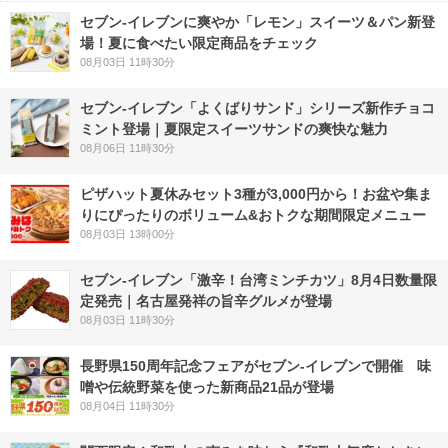
セブン‐イレブンに爽やか「レモン」スイーツ＆パン新登
場！夏に食べたい限定商品をチェック
08月03日 11時30分
セブン‐イレブン「よくばりサンド」シリーズ新作チョコ
ミント登場｜夏限定スイーツサンドの爽快な魅力
08月06日 11時30分
ピザハット夏休みセット3種が3,000円から！お盆や集ま
りにぴったりのボリューム&おトクな期間限定メニュー
08月03日 13時00分
セブン-イレブン「激辛！台湾ミンチカツ」8月4日数量限
定発売｜名古屋発祥の旨辛グルメが登場
08月03日 11時30分
長野県150周年記念フェアがセブン-イレブンで開催 味
噌や伝統野菜を使った新商品21品が登場
08月04日 11時30分