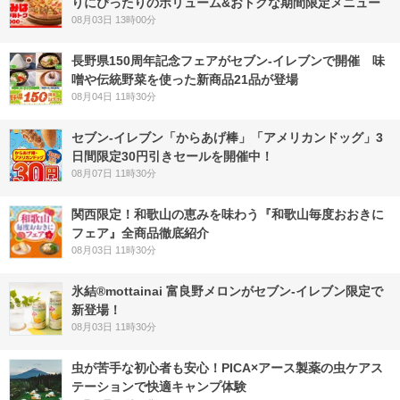
りにぴったりのボリューム&おトクな期間限定メニュー
08月03日 13時00分
長野県150周年記念フェアがセブン-イレブンで開催 味
噌や伝統野菜を使った新商品21品が登場
08月04日 11時30分
セブン‐イレブン「からあげ棒」「アメリカンドッグ」3
日間限定30円引きセールを開催中！
08月07日 11時30分
関西限定！和歌山の恵みを味わう『和歌山毎度おおきに
フェア』全商品徹底紹介
08月03日 11時30分
氷結®mottainai 富良野メロンがセブン‐イレブン限定で
新登場！
08月03日 11時30分
虫が苦手な初心者も安心！PICA×アース製薬の虫ケアス
テーションで快適キャンプ体験