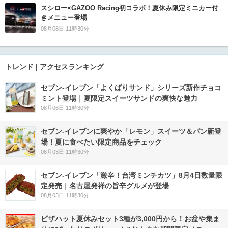
スシロー×GAZOO Racing初コラボ！夏休み限定ミニカー付
きメニュー登場
08月08日 11時30分
トレンド | アクセスランキング
セブン‐イレブン「よくばりサンド」シリーズ新作チョコ
ミント登場｜夏限定スイーツサンドの爽快な魅力
08月06日 11時30分
セブン‐イレブンに爽やか「レモン」スイーツ＆パン新登
場！夏に食べたい限定商品をチェック
08月03日 11時30分
セブン-イレブン「激辛！台湾ミンチカツ」8月4日数量限
定発売｜名古屋発祥の旨辛グルメが登場
08月03日 11時30分
ピザハット夏休みセット3種が3,000円から！お盆や集ま