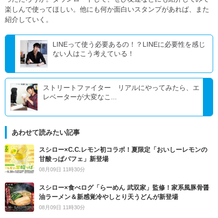
楽しんで使ってほしい。他にも何か面白いスタンプがあれば、また
紹介していく。
LINEって使う必要あるの！？LINEに必要性を感じ
ない人はこう考えている！
ストリートファイター リアルにやってみたら、エ
レベーターが大変なこ...
あわせて読みたい記事
スシロー×C.C.レモン初コラボ！夏限定「おいしーレモンの
甘酸っぱパフェ」新登場
08月09日 11時30分
スシロー×食べログ「らーめん 武双家」監修！家系風豚骨醤
油ラーメン＆新感覚冷やしとり天うどんが新登場
08月09日 11時30分