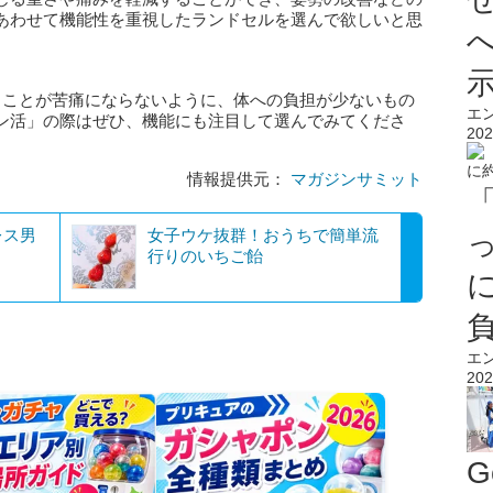
あわせて機能性を重視したランドセルを選んで欲しいと思
うことが苦痛にならないように、体への負担が少ないもの
エ
ン活」の際はぜひ、機能にも注目して選んでみてくださ
202
情報提供元：
マガジンサミット
レス男
女子ウケ抜群！おうちで簡単流
行りのいちご飴
エ
202
G