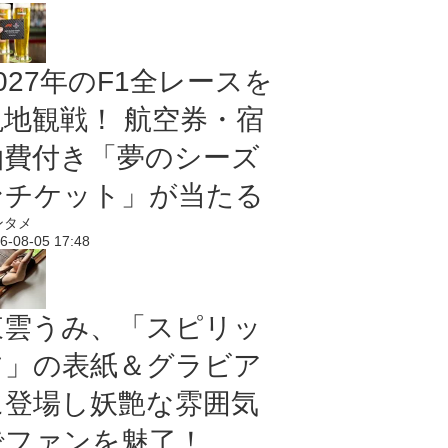
027年のF1全レースを
現地観戦！ 航空券・宿
泊費付き「夢のシーズ
ンチケット」が当たる
ンタメ
6-08-05 17:48
東雲うみ、「スピリッ
ツ」の表紙＆グラビア
に登場し妖艶な雰囲気
でファンを魅了！