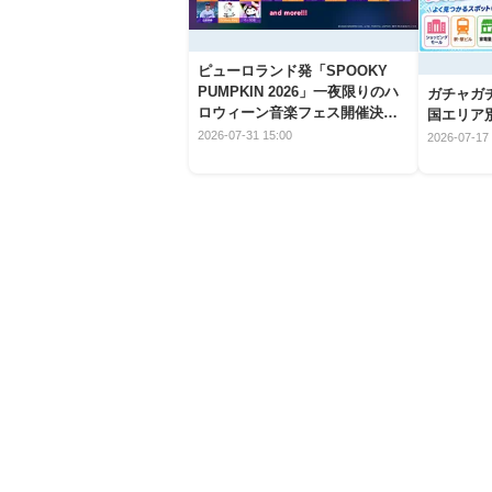
ピューロランド発「SPOOKY
PUMPKIN 2026」一夜限りのハ
ガチャガ
ロウィーン音楽フェス開催決
国エリア別
定！
2026-07-31 15:00
2026-07-17 