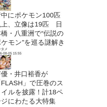
街中にポケモン100匹
以上、立像は19匹 日
本橋・八重洲で“伝説の
ポケモン”を巡る謎解き
ンタメ
6-08-05 15:55
声優・井口裕香が
「FLASH」で圧巻のス
タイルを披露！計18ペ
ージにわたる大特集