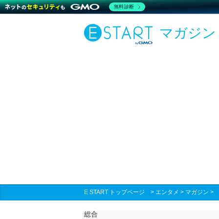
無料診断
マガジン
E START トップページ
>
エンタメ
>
マガジン
総合