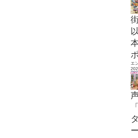
エ
202