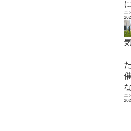
エ
202
エ
202