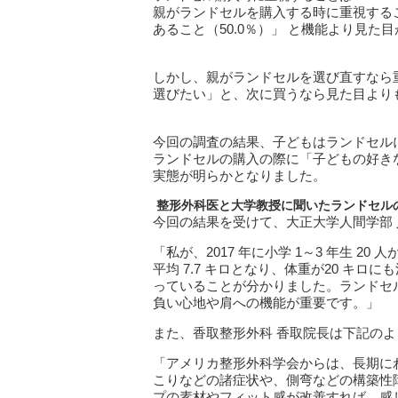
親がランドセルを購入する時に重視する
あること（50.0％）」 と機能より見
しかし、親がランドセルを選び直すなら
選びたい」と、次に買うなら見た目より
今回の調査の結果、子どもはランドセル
ランドセルの購入の際に「子どもの好き
実態が明らかとなりました。
整形外科医と大学教授に聞いたランドセル
今回の結果を受けて、大正大学人間学部 
「私が、2017 年に小学 1～3 年生 
平均 7.7 キロとなり、体重が20 キ
っていることが分かりました。ランドセ
負い心地や肩への機能が重要です。」
また、香取整形外科 香取院長は下記の
「アメリカ整形外科学会からは、長期に
こりなどの諸症状や、側弯などの構築性
プの素材やフィット感が改善すれば、感