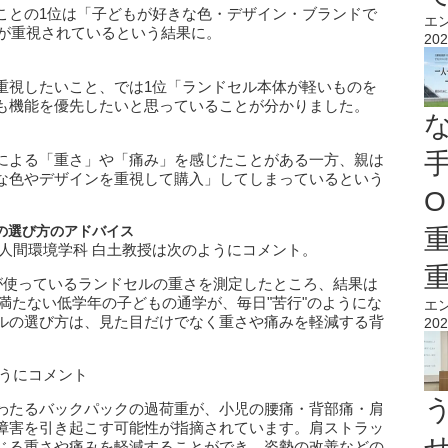
ことの1位は「子どもが好きな色・デザイン・ブランドで
エ
た目が重視されているという結果に。
202
重視したいこと、では1位「ランドセル本体が軽いものを
も機能を優先したいと思っていることが分かりました。
による「重さ」や「痛み」を感じたことがある一方、親は
な色やデザインを重視して購入」してしまっているという
O
の選び方のアドバイス
人間環境学科 白土教授は次のようにコメント。
20 人が使っているランドセルの重さを測定したところ、結果は
ロにも満たない低学年の子どもの通学が、毎日"苦行"のようにな
エ
ルの選び方は、見た目だけでなく重さや痛みを軽減する背
202
ようにコメント
わたるバックパックの過荷重が、小児の腰痛・背部痛・肩
障害を引き起こす可能性が指摘されています。肩ストラッ
じる重さや痛みを軽減することができ、姿勢の改善などの