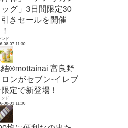
ドッグ」3日間限定30
円引きセールを開催
中！
レンド
6-08-07 11:30
結®mottainai 富良野
メロンがセブン‐イレブ
ン限定で新登場！
レンド
6-08-03 11:30
100均に便利なの出た