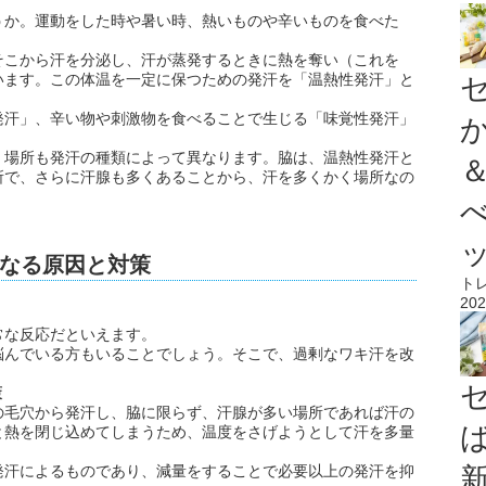
うか。運動をした時や暑い時、熱いものや辛いものを食べた
。
そこから汗を分泌し、汗が蒸発するときに熱を奪い（これを
います。この体温を一定に保つための発汗を「温熱性発汗」と
発汗」、辛い物や刺激物を食べることで生じる「味覚性発汗」
く場所も発汗の種類によって異なります。脇は、温熱性発汗と
所で、さらに汗腺も多くあることから、汗を多くかく場所なの
なる原因と対策
ト
202
常な反応だといえます。
悩んでいる方もいることでしょう。そこで、過剰なワキ汗を改
策
の毛穴から発汗し、脇に限らず、汗腺が多い場所であれば汗の
と熱を閉じ込めてしまうため、温度をさげようとして汗を多量
発汗によるものであり、減量をすることで必要以上の発汗を抑