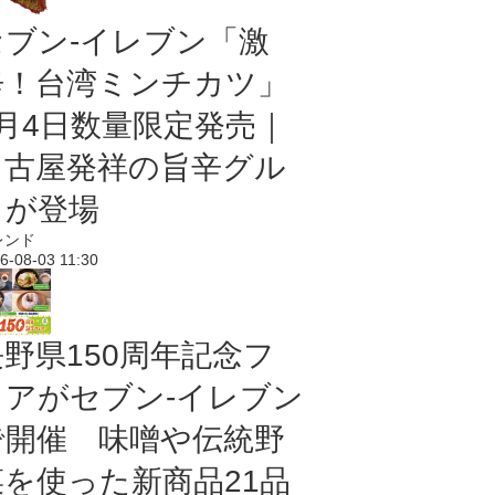
セブン-イレブン「激
辛！台湾ミンチカツ」
8月4日数量限定発売｜
名古屋発祥の旨辛グル
メが登場
レンド
6-08-03 11:30
長野県150周年記念フ
ェアがセブン-イレブン
で開催 味噌や伝統野
菜を使った新商品21品