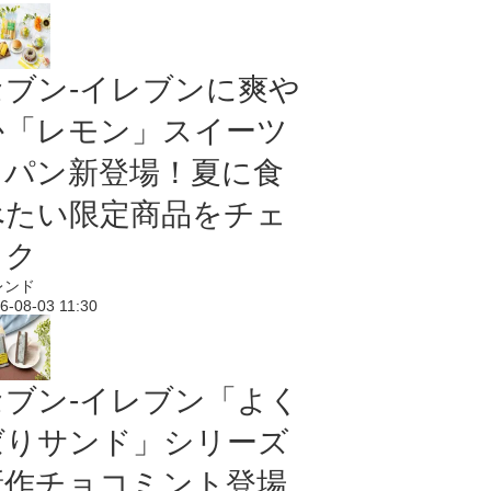
セブン‐イレブンに爽や
か「レモン」スイーツ
＆パン新登場！夏に食
べたい限定商品をチェ
ック
レンド
6-08-03 11:30
セブン‐イレブン「よく
ばりサンド」シリーズ
新作チョコミント登場