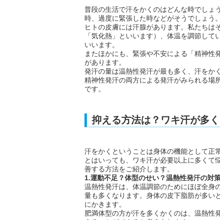
普段の生活で汗をかくのはどんな時でしょ
時、過度に緊張した時などがそうでしょう
ヒトの皮膚には汗腺があります。私たちは
「気化熱」といいます）、体温を調節して
いいます。
またほかにも、緊張や不安による「精神性
があります。
発汗の量は温熱性発汗が最も多く、汗をか
精神性発汗の両方による発汗がみられる場
です。
抑える方法は？ワキ汗が多く
汗をかくということは身体の機能として正
とはいっても、ワキ汗が必要以上に多くて
善する方法をご紹介します。
1.運動不足？体型のせい？温熱性発汗の対
温熱性発汗は、体温調節のためにほぼ全身
量も多くなります。身体の皮下脂肪が多い
にかきます。
肥満体型の方が汗を多くかくのは、温熱性