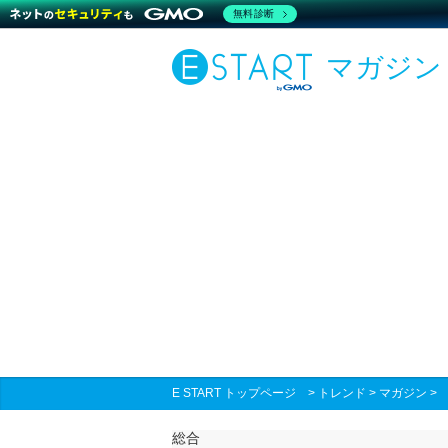
無料診断
マガジン
E START トップページ
>
トレンド
>
マガジン
総合