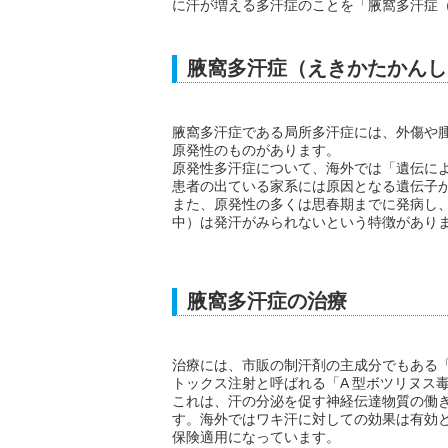
に汗が増える多汗症のことを「腋窩多汗症
腋窩多汗症（えきかたかんし
腋窩多汗症である局所多汗症には、外傷や
原発性のものがあります。
原発性多汗症について、海外では「遺伝に
患者の出ている家系には原因となる遺伝子
また、原発性の多くは思春期までに発病し
中）は発汗がみられないという特徴があり
腋窩多汗症の治療
治療には、市販の制汗剤の主成分でもある
トックス注射と呼ばれる「A 型ボツリヌス
これは、汗の分泌を促す神経伝達物質の働
す。海外ではワキ汗に対しての効果は有効
保険適用になっています。