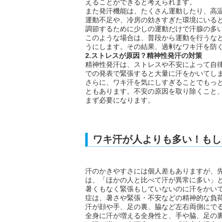
えることができると考えられます。
また発汗機能は、たくさん運動したり、高
運動不足や、冷房の効きすぎた環境にいる
調節するために少しの運動だけで汗腺の多
このような場合は、普段から運動を行うな
うにします。その結果、過剰なワキ汗を防
2.ストレスが原因？精神性発汗の対策
精神性発汗は、ストレスや不安によって自
での発表で緊張すると大量に汗をかいてし
さらに、ワキ汗を気にしすぎることでもっ
ともあります。不安の原因を取り除くこと
まず必要になります。
ワキ汗が人よりも多い！もし
汗のかきやすさには個人差もありますが、
は、「ほかの人と比べて汗が異常に多い」
暑くもなく緊張もしていないのに汗をかい
症は、暑さや緊張・不安などの精神的な負
汗が顔や手、足の裏、脇など左右両側にで
全身に汗が増える全身性と、手や脇、足の