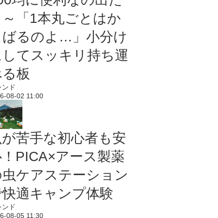
よ～「1本丸ごとはか
さばるのよ…」小分け
にしてスッキリ持ち運
べる板
レンド
6-08-02 11:00
虫が苦手な初心者も安
！PICA×アース製薬
の虫ケアステーション
で快適キャンプ体験
レンド
6-08-05 11:30