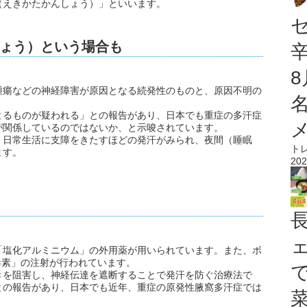
（えきかたかんしょう）」といいます。
ょう）という場合も
腫瘍などの神経障害が原因となる続発性のものと、原因不明の
よるものが疑われる」との報告があり、日本でも重症の多汗症
が関係しているのではないか、と示唆されています。
、日常生活に支障をきたすほどの発汗がみられ、夜間（睡眠
ト
ます。
202
「塩化アルミニウム」の外用薬が用いられています。また、ボ
毒素」の注射が行われています。
きを阻害し、神経伝達を遮断することで発汗を防ぐ治療法で
との報告があり、日本でも近年、重症の原発性腋窩多汗症では