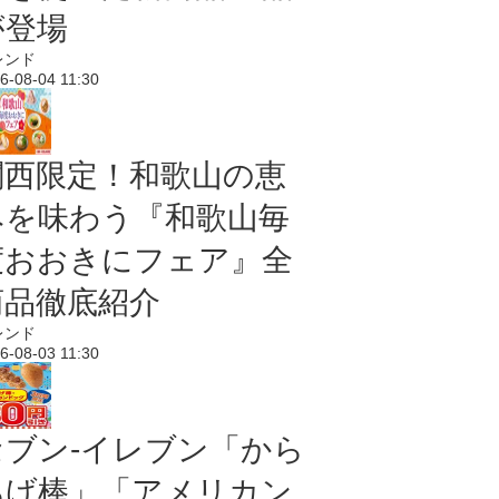
が登場
レンド
6-08-04 11:30
関西限定！和歌山の恵
みを味わう『和歌山毎
度おおきにフェア』全
商品徹底紹介
レンド
6-08-03 11:30
セブン‐イレブン「から
あげ棒」「アメリカン