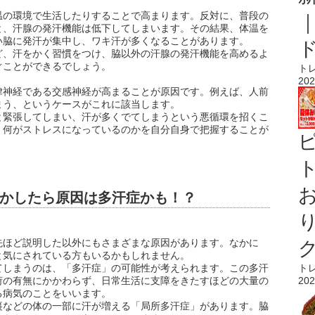
温の環境で生活したりすることで高まります。反対に、普段の
と、汗腺の発汗機能は低下してしまいます。その結果、体温を
い脇に発汗が集中し、ワキ汗が多くなることがあります。
ど、汗をかく習慣をつけ、脇以外の汗腺の発汗機能を高めるよ
ぐことができるでしょう。
ト
202
律神経である交感神経が高まることが原因です。例えば、人前
まう、というケースがこれに該当します。
と緊張してしまい、汗が多くでてしまうという悪循環を招くこ
、何がストレスになっているのかを自分自身で把握することが
ト
かしたら原因は多汗症かも！？
先ほど説明した以外にもさまざまな原因があります。なかに
と気にされている方もいるかもしれません。
てしまうのは、「多汗症」の可能性が考えられます。この多汗
ト
荷の有無にかかわらず、日常生活に支障をきたすほどの大量の
202
る病気のことをいいます。
裏などの体の一部に汗が増える「局所多汗症」があります。脇