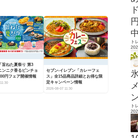
ト
202
「旨ねた夏祭り 第3
ニンニク香るビンチョ
セブン‐イレブン「カレーフェ
氷
00円フェア開催情報
ス」全15品商品詳細とお得な限
定キャンペーン情報
11:30
2026-08-07 11:30
ト
202