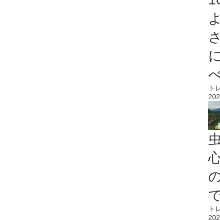
ト
202
心
ト
202