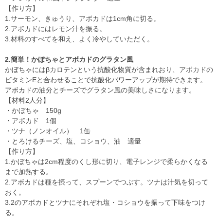
【作り方】
1.サーモン、きゅうり、アボカドは1cm角に切る。
2.アボカドにはレモン汁を振る。
3.材料のすべてを和え、よく冷やしていただく。
2.簡単！かぼちゃとアボカドのグラタン風
かぼちゃにはβカロテンという抗酸化物質が含まれおり、アボカドの
ビタミンEと合わせることで抗酸化パワーアップが期待できます。
アボカドの油分とチーズでグラタン風の美味しさになります。
【材料2人分】
・かぼちゃ 150g
・アボカド 1個
・ツナ（ノンオイル） 1缶
・とろけるチーズ、塩、コショウ、油 適量
【作り方】
1.かぼちゃは2cm程度のくし形に切り、電子レンジで柔らかくなる
まで加熱する。
2.アボカドは種を摂って、スプーンでつぶす。ツナは汁気を切って
おく。
3.2のアボカドとツナにそれぞれ塩・コショウを振って下味をつけ
る。