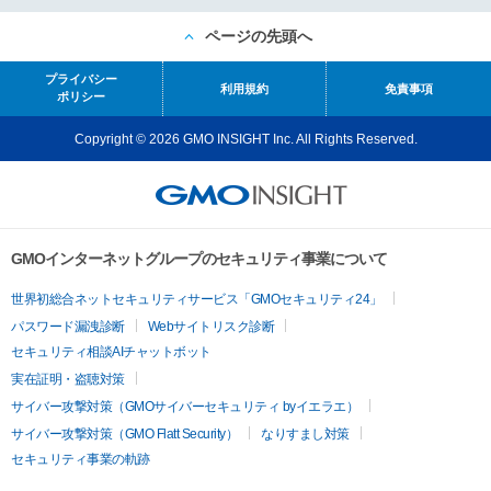
ページの先頭へ
プライバシー
利用規約
免責事項
ポリシー
Copyright © 2026 GMO INSIGHT Inc. All Rights Reserved.
GMOインターネットグループのセキュリティ事業について
世界初総合ネットセキュリティサービス「GMOセキュリティ24」
パスワード漏洩診断
Webサイトリスク診断
セキュリティ相談AIチャットボット
実在証明・盗聴対策
サイバー攻撃対策（GMOサイバーセキュリティ byイエラエ）
サイバー攻撃対策（GMO Flatt Security）
なりすまし対策
セキュリティ事業の軌跡