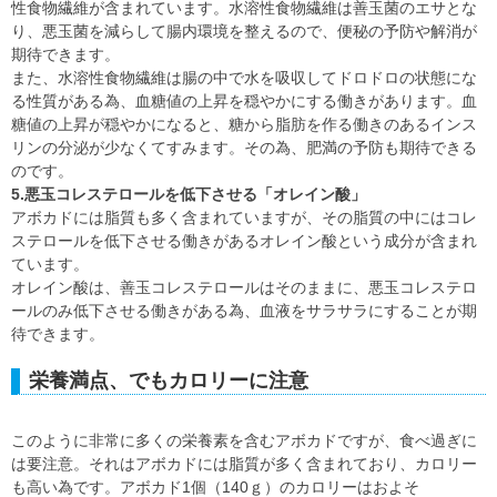
性食物繊維が含まれています。水溶性食物繊維は善玉菌のエサとな
り、悪玉菌を減らして腸内環境を整えるので、便秘の予防や解消が
期待できます。
また、水溶性食物繊維は腸の中で水を吸収してドロドロの状態にな
る性質がある為、血糖値の上昇を穏やかにする働きがあります。血
糖値の上昇が穏やかになると、糖から脂肪を作る働きのあるインス
リンの分泌が少なくてすみます。その為、肥満の予防も期待できる
のです。
5.悪玉コレステロールを低下させる「オレイン酸」
アボカドには脂質も多く含まれていますが、その脂質の中にはコレ
ステロールを低下させる働きがあるオレイン酸という成分が含まれ
ています。
オレイン酸は、善玉コレステロールはそのままに、悪玉コレステロ
ールのみ低下させる働きがある為、血液をサラサラにすることが期
待できます。
栄養満点、でもカロリーに注意
このように非常に多くの栄養素を含むアボカドですが、食べ過ぎに
は要注意。それはアボカドには脂質が多く含まれており、カロリー
も高い為です。アボカド1個（140ｇ）のカロリーはおよそ