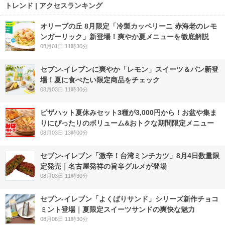
トレンド | アクセスランキング
オリーブの丘 8月限定「冷製カッペリーニ 赤海老のレモ
ンガーリック」新登場！爽やか夏メニューを徹底解説
08月01日 11時30分
セブン‐イレブンに爽やか「レモン」スイーツ＆パン新登
場！夏に食べたい限定商品をチェック
08月03日 11時30分
ピザハット夏休みセット3種が3,000円から！お盆や集ま
りにぴったりのボリューム&おトクな期間限定メニュー
08月03日 13時00分
セブン-イレブン「激辛！台湾ミンチカツ」8月4日数量限
定発売｜名古屋発祥の旨辛グルメが登場
08月03日 11時30分
セブン‐イレブン「よくばりサンド」シリーズ新作チョコ
ミント登場｜夏限定スイーツサンドの爽快な魅力
08月06日 11時30分