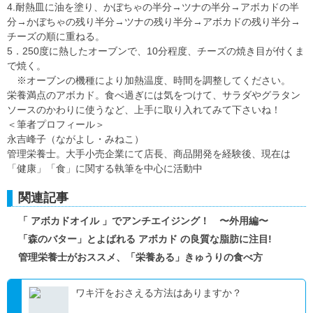
4.耐熱皿に油を塗り、かぼちゃの半分→ツナの半分→アボカドの半
分→かぼちゃの残り半分→ツナの残り半分→アボカドの残り半分→
チーズの順に重ねる。
5．250度に熱したオーブンで、10分程度、チーズの焼き目が付くま
で焼く。
※オーブンの機種により加熱温度、時間を調整してください。
栄養満点のアボカド。食べ過ぎには気をつけて、サラダやグラタン
ソースのかわりに使うなど、上手に取り入れてみて下さいね！
＜筆者プロフィール＞
永吉峰子（ながよし・みねこ）
管理栄養士。大手小売企業にて店長、商品開発を経験後、現在は
「健康」「食」に関する執筆を中心に活動中
関連記事
「 アボカドオイル 」でアンチエイジング！ 〜外用編〜
「森のバター」とよばれる アボカド の良質な脂肪に注目!
管理栄養士がおススメ、「栄養ある」きゅうりの食べ方
ワキ汗をおさえる方法はありますか？