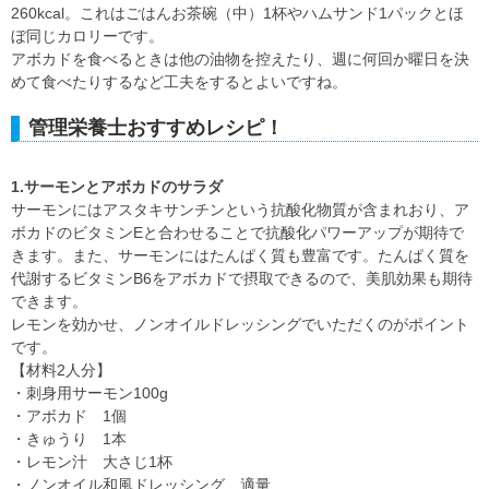
260kcal。これはごはんお茶碗（中）1杯やハムサンド1パックとほ
ぼ同じカロリーです。
アボカドを食べるときは他の油物を控えたり、週に何回か曜日を決
めて食べたりするなど工夫をするとよいですね。
管理栄養士おすすめレシピ！
1.サーモンとアボカドのサラダ
サーモンにはアスタキサンチンという抗酸化物質が含まれおり、ア
ボカドのビタミンEと合わせることで抗酸化パワーアップが期待で
きます。また、サーモンにはたんぱく質も豊富です。たんぱく質を
代謝するビタミンB6をアボカドで摂取できるので、美肌効果も期待
できます。
レモンを効かせ、ノンオイルドレッシングでいただくのがポイント
です。
【材料2人分】
・刺身用サーモン100g
・アボカド 1個
・きゅうり 1本
・レモン汁 大さじ1杯
・ノンオイル和風ドレッシング 適量