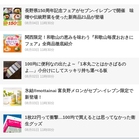
長野県150周年記念フェアがセブン-イレブンで開催 味
噌や伝統野菜を使った新商品21品が登場
08月04日 11時30分
関西限定！和歌山の恵みを味わう『和歌山毎度おおきに
フェア』全商品徹底紹介
08月03日 11時30分
100均に便利なの出たよ～「1本丸ごとはかさばるの
よ…」小分けにしてスッキリ持ち運べる板
08月02日 11時00分
氷結®mottainai 富良野メロンがセブン‐イレブン限定で
新登場！
08月03日 11時30分
1枚22円って衝撃…100均で買えるとは思ってなかった衛
生グッズ
08月01日 11時00分