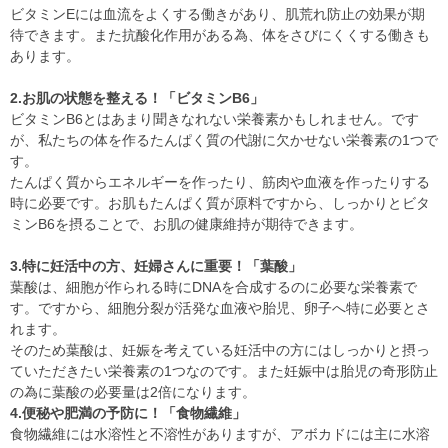
ビタミンEには血流をよくする働きがあり、肌荒れ防止の効果が期
待できます。また抗酸化作用がある為、体をさびにくくする働きも
あります。
2.お肌の状態を整える！「ビタミンB6」
ビタミンB6とはあまり聞きなれない栄養素かもしれません。です
が、私たちの体を作るたんぱく質の代謝に欠かせない栄養素の1つで
す。
たんぱく質からエネルギーを作ったり、筋肉や血液を作ったりする
時に必要です。お肌もたんぱく質が原料ですから、しっかりとビタ
ミンB6を摂ることで、お肌の健康維持が期待できます。
3.特に妊活中の方、妊婦さんに重要！「葉酸」
葉酸は、細胞が作られる時にDNAを合成するのに必要な栄養素で
す。ですから、細胞分裂が活発な血液や胎児、卵子へ特に必要とさ
れます。
そのため葉酸は、妊娠を考えている妊活中の方にはしっかりと摂っ
ていただきたい栄養素の1つなのです。また妊娠中は胎児の奇形防止
の為に葉酸の必要量は2倍になります。
4.便秘や肥満の予防に！「食物繊維」
食物繊維には水溶性と不溶性がありますが、アボカドには主に水溶