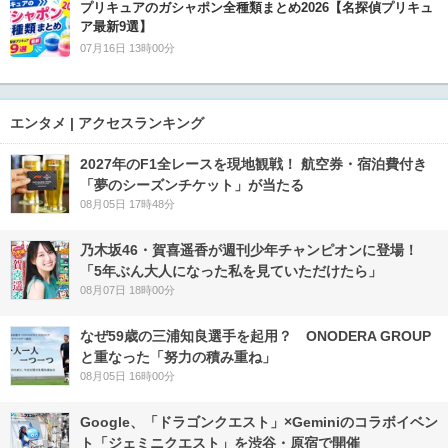
プリキュアのガシャポン全種類まとめ2026【名探偵プリキュ
ア最新9選】
07月16日 13時00分
エンタメ | アクセスランキング
2027年のF1全レースを現地観戦！ 航空券・宿泊費付き
「夢のシーズンチケット」が当たる
08月05日 17時48分
乃木坂46・賀喜遥香が週刊少年チャンピオンに登場！
「5年ぶん大人になった私を見ていただけたら」
08月07日 18時00分
なぜ59歳の三浦知良選手を起用？ ONODERA GROUP
と重なった「努力の積み重ね」
08月05日 16時00分
Google、「ドラゴンクエスト」×Geminiのコラボイベン
ト「ジェミニクエスト」を渋谷・原宿で開催