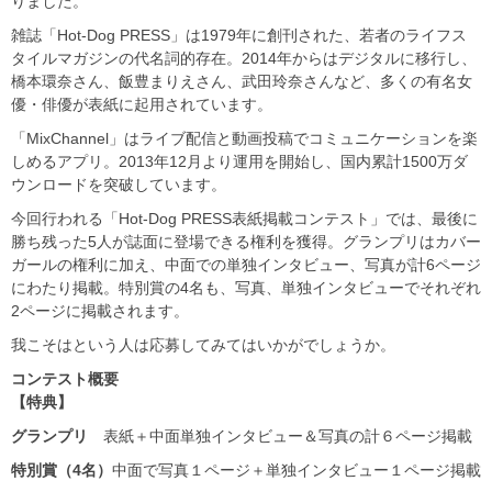
りました。
雑誌「Hot-Dog PRESS」は1979年に創刊された、若者のライフス
タイルマガジンの代名詞的存在。2014年からはデジタルに移行し、
橋本環奈さん、飯豊まりえさん、武田玲奈さんなど、多くの有名女
優・俳優が表紙に起用されています。
「MixChannel」はライブ配信と動画投稿でコミュニケーションを楽
しめるアプリ。2013年12月より運用を開始し、国内累計1500万ダ
ウンロードを突破しています。
今回行われる「Hot-Dog PRESS表紙掲載コンテスト」では、最後に
勝ち残った5人が誌面に登場できる権利を獲得。グランプリはカバー
ガールの権利に加え、中面での単独インタビュー、写真が計6ページ
にわたり掲載。特別賞の4名も、写真、単独インタビューでそれぞれ
2ページに掲載されます。
我こそはという人は応募してみてはいかがでしょうか。
コンテスト概要
【特典】
グランプリ
表紙＋中面単独インタビュー＆写真の計６ページ掲載
特別賞（4名）
中面で写真１ページ＋単独インタビュー１ページ掲載