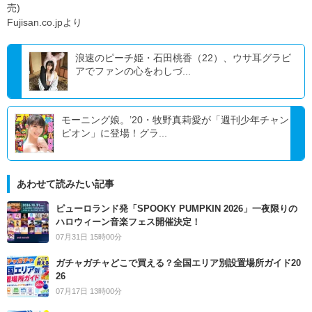
売)
Fujisan.co.jpより
浪速のピーチ姫・石田桃香（22）、ウサ耳グラビ
アでファンの心をわしづ...
モーニング娘。’20・牧野真莉愛が「週刊少年チャン
ピオン」に登場！グラ...
あわせて読みたい記事
ピューロランド発「SPOOKY PUMPKIN 2026」一夜限りの
ハロウィーン音楽フェス開催決定！
07月31日 15時00分
ガチャガチャどこで買える？全国エリア別設置場所ガイド20
26
07月17日 13時00分