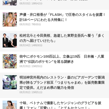
08月03日 18時42分
声優・井口裕香が「FLASH」で圧巻のスタイルを披露！
計18ページにわたる大特集に！
08月05日 7時00分
松村北斗と今田美桜、急逝した東野圭吾氏へ誓う「多く
の方へ届けていけたら」
08月04日 14時00分
街中にポケモン100匹以上、立像は19匹 日本橋・八重
洲で“伝説のポケモン”を巡る謎解き
08月05日 15時55分
明治神宮外苑内のレストラン・森のビアガーデンで新潟
県が誇るブランド枝豆「つまりちゃまめ」を販売数量限
定で提供。えだまめ県の魅力を発信
08月05日 15時51分
十味、ベトナムで撮影したヤンジャンのグラビアを披
露！ファン「可愛い！」「とてもセクシー！」