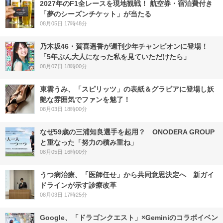
2027年のF1全レースを現地観戦！ 航空券・宿泊費付き
「夢のシーズンチケット」が当たる
08月05日 17時48分
乃木坂46・賀喜遥香が週刊少年チャンピオンに登場！
「5年ぶん大人になった私を見ていただけたら」
08月07日 18時00分
東雲うみ、「スピリッツ」の表紙＆グラビアに登場し妖
艶な雰囲気でファンを魅了！
08月03日 18時00分
なぜ59歳の三浦知良選手を起用？ ONODERA GROUP
と重なった「努力の積み重ね」
08月05日 16時00分
うつ病治療、「医師任せ」から共同意思決定へ 新ガイ
ドラインが示す診療改革
08月03日 17時25分
Google、「ドラゴンクエスト」×Geminiのコラボイベン