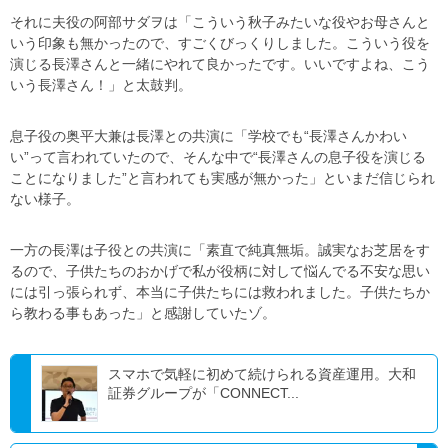
それに夫役の阿部サダヲは「こういう秋子みたいな役やお母さんと
いう印象も無かったので、すごくびっくりしました。こういう役を
演じる長澤さんと一緒にやれて良かったです。いいですよね、こう
いう長澤さん！」と太鼓判。
息子役の奥平大兼は長澤との共演に「学校でも“長澤さんかわい
い”って言われていたので、そんな中で“長澤さんの息子役を演じる
ことになりました”と言われても実感が無かった」といまだ信じられ
ない様子。
一方の長澤は子役との共演に「素直で純真無垢。誠実なお芝居をす
るので、子供たちのおかげで私が役柄に対して悩んでる不安な思い
には引っ張られず、本当に子供たちには救われました。子供たちか
ら教わる事もあった」と感謝していたゾ。
スマホで気軽に初めて続けられる資産運用。大和
証券グループが「CONNECT...