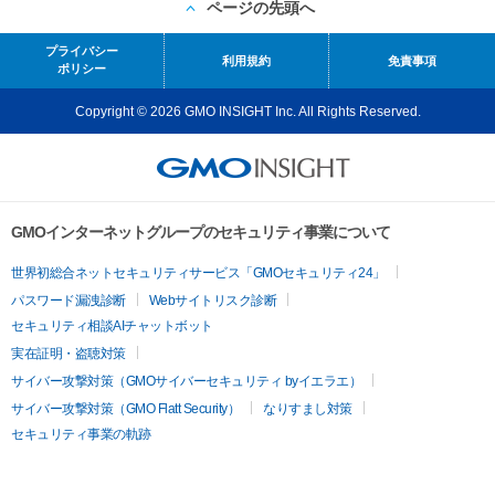
ページの先頭へ
プライバシー
利用規約
免責事項
ポリシー
Copyright © 2026 GMO INSIGHT Inc. All Rights Reserved.
GMOインターネットグループのセキュリティ事業について
世界初総合ネットセキュリティサービス「GMOセキュリティ24」
パスワード漏洩診断
Webサイトリスク診断
セキュリティ相談AIチャットボット
実在証明・盗聴対策
サイバー攻撃対策（GMOサイバーセキュリティ byイエラエ）
サイバー攻撃対策（GMO Flatt Security）
なりすまし対策
セキュリティ事業の軌跡