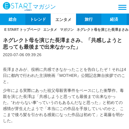
マガジン
総合
トレンド
旅行
経済
エンタメ
E START トップページ
エンタメ
マガジン
ネグレクト母を演じた長澤まさみ
ネグレクト母を演じた長澤まさみ、「共感しようと
思っても最後まで出来なかった」
2020-07-06 09:39:26
長澤まさみが、役柄に共感できなかったことを告白したぞ！それは4
日に都内で行われた主演映画『MOTHER』公開記念舞台挨拶でのこ
と。
少年による実際にあった祖父母殺害事件をベースにした衝撃作。毒
親を演じた長澤は「共感しようと思っても最後まで出来なかっ
た。“わからない事”っていうのもあるんだなと思った」と初めての
感情が芽生えたようで「本当にこの作品を手放していいのかと、こ
こまで後ろ髪を引かれる感覚になった作品は初めて」と葛藤を明か
した。