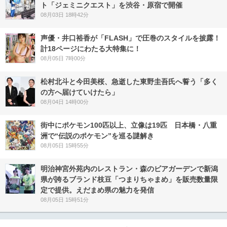
ト「ジェミニクエスト」を渋谷・原宿で開催
08月03日 18時42分
声優・井口裕香が「FLASH」で圧巻のスタイルを披露！
計18ページにわたる大特集に！
08月05日 7時00分
松村北斗と今田美桜、急逝した東野圭吾氏へ誓う「多く
の方へ届けていけたら」
08月04日 14時00分
街中にポケモン100匹以上、立像は19匹 日本橋・八重
洲で“伝説のポケモン”を巡る謎解き
08月05日 15時55分
明治神宮外苑内のレストラン・森のビアガーデンで新潟
県が誇るブランド枝豆「つまりちゃまめ」を販売数量限
定で提供。えだまめ県の魅力を発信
08月05日 15時51分