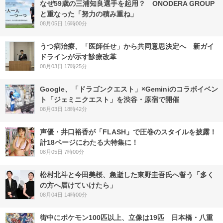
なぜ59歳の三浦知良選手を起用？ ONODERA GROUP
と重なった「努力の積み重ね」
08月05日 16時00分
うつ病治療、「医師任せ」から共同意思決定へ 新ガイ
ドラインが示す診療改革
08月03日 17時25分
Google、「ドラゴンクエスト」×Geminiのコラボイベン
ト「ジェミニクエスト」を渋谷・原宿で開催
08月03日 18時42分
声優・井口裕香が「FLASH」で圧巻のスタイルを披露！
計18ページにわたる大特集に！
08月05日 7時00分
松村北斗と今田美桜、急逝した東野圭吾氏へ誓う「多く
の方へ届けていけたら」
08月04日 14時00分
街中にポケモン100匹以上、立像は19匹 日本橋・八重