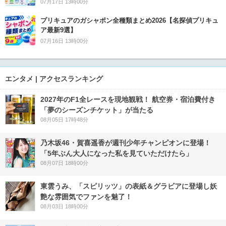
07月17日 13時00分
プリキュアのガシャポン全種類まとめ2026【名探偵プリキュ
ア最新9選】
07月16日 13時00分
エンタメ | アクセスランキング
2027年のF1全レースを現地観戦！ 航空券・宿泊費付き
「夢のシーズンチケット」が当たる
08月05日 17時48分
乃木坂46・賀喜遥香が週刊少年チャンピオンに登場！
「5年ぶん大人になった私を見ていただけたら」
08月07日 18時00分
東雲うみ、「スピリッツ」の表紙＆グラビアに登場し妖
艶な雰囲気でファンを魅了！
08月03日 18時00分