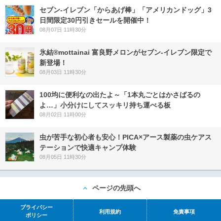
セブン‐イレブン「からあげ棒」「アメリカンドッグ」3
日間限定30円引きセールを開催中！
08月07日 11時30分
氷結®mottainai 富良野メロンがセブン‐イレブン限定で
新登場！
08月03日 11時30分
100均に便利なの出たよ～「1本丸ごとはかさばるの
よ…」小分けにしてスッキリ持ち運べる板
08月02日 11時00分
虫が苦手な初心者も安心！PICA×アース製薬の虫ケアス
テーションで快適キャンプ体験
08月05日 11時30分
ページの先頭へ
プライバシー
利用規約
免責事項
ポリシー