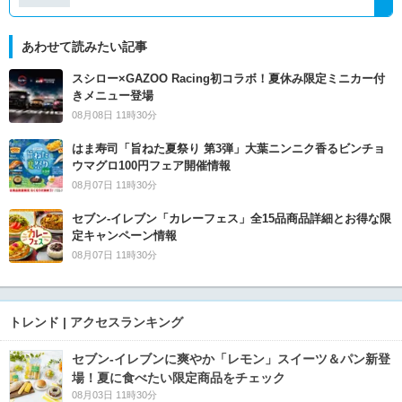
あわせて読みたい記事
スシロー×GAZOO Racing初コラボ！夏休み限定ミニカー付
きメニュー登場
08月08日 11時30分
はま寿司「旨ねた夏祭り 第3弾」大葉ニンニク香るビンチョ
ウマグロ100円フェア開催情報
08月07日 11時30分
セブン‐イレブン「カレーフェス」全15品商品詳細とお得な限
定キャンペーン情報
08月07日 11時30分
トレンド | アクセスランキング
セブン‐イレブンに爽やか「レモン」スイーツ＆パン新登
場！夏に食べたい限定商品をチェック
08月03日 11時30分