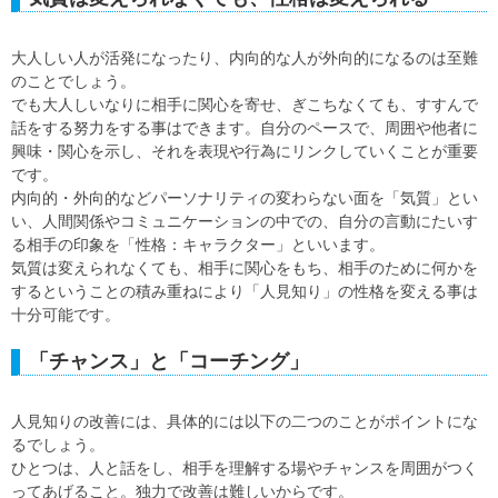
大人しい人が活発になったり、内向的な人が外向的になるのは至難
のことでしょう。
でも大人しいなりに相手に関心を寄せ、ぎこちなくても、すすんで
話をする努力をする事はできます。自分のペースで、周囲や他者に
興味・関心を示し、それを表現や行為にリンクしていくことが重要
です。
内向的・外向的などパーソナリティの変わらない面を「気質」とい
い、人間関係やコミュニケーションの中での、自分の言動にたいす
る相手の印象を「性格：キャラクター」といいます。
気質は変えられなくても、相手に関心をもち、相手のために何かを
するということの積み重ねにより「人見知り」の性格を変える事は
十分可能です。
「チャンス」と「コーチング」
人見知りの改善には、具体的には以下の二つのことがポイントにな
るでしょう。
ひとつは、人と話をし、相手を理解する場やチャンスを周囲がつく
ってあげること。独力で改善は難しいからです。