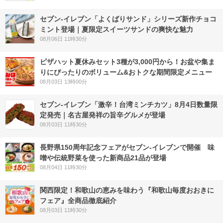
セブン‐イレブン「よくばりサンド」シリーズ新作チョコ
ミント登場｜夏限定スイーツサンドの爽快な魅力
08月06日 11時30分
ピザハット夏休みセット3種が3,000円から！お盆や集ま
りにぴったりのボリューム&おトクな期間限定メニュー
08月03日 13時00分
セブン-イレブン「激辛！台湾ミンチカツ」8月4日数量限
定発売｜名古屋発祥の旨辛グルメが登場
08月03日 11時30分
長野県150周年記念フェアがセブン-イレブンで開催 味
噌や伝統野菜を使った新商品21品が登場
08月04日 11時30分
関西限定！和歌山の恵みを味わう『和歌山毎度おおきに
フェア』全商品徹底紹介
08月03日 11時30分