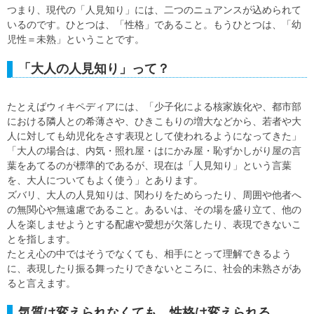
つまり、現代の「人見知り」には、二つのニュアンスが込められて
いるのです。ひとつは、「性格」であること。もうひとつは、「幼
児性＝未熟」ということです。
「大人の人見知り」って？
たとえばウィキペディアには、「少子化による核家族化や、都市部
における隣人との希薄さや、ひきこもりの増大などから、若者や大
人に対しても幼児化をさす表現として使われるようになってきた」
「大人の場合は、内気・照れ屋・はにかみ屋・恥ずかしがり屋の言
葉をあてるのが標準的であるが、現在は「人見知り」という言葉
を、大人についてもよく使う」とあります。
ズバリ、大人の人見知りは、関わりをためらったり、周囲や他者へ
の無関心や無遠慮であること。あるいは、その場を盛り立て、他の
人を楽しませようとする配慮や愛想が欠落したり、表現できないこ
とを指します。
たとえ心の中ではそうでなくても、相手にとって理解できるよう
に、表現したり振る舞ったりできないところに、社会的未熟さがあ
ると言えます。
気質は変えられなくても、性格は変えられる