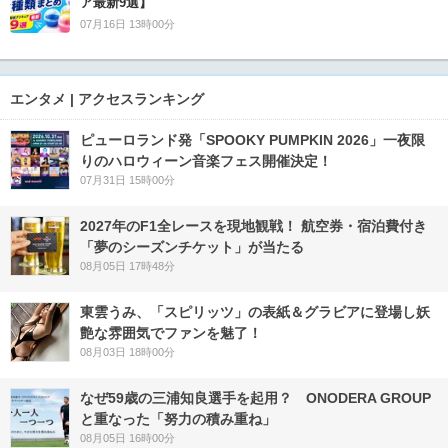
ア最新9選】
07月16日 13時00分
エンタメ | アクセスランキング
ピューロランド発「SPOOKY PUMPKIN 2026」一夜限
りのハロウィーン音楽フェス開催決定！
07月31日 15時00分
2027年のF1全レースを現地観戦！ 航空券・宿泊費付き
「夢のシーズンチケット」が当たる
08月05日 17時48分
東雲うみ、「スピリッツ」の表紙＆グラビアに登場し妖
艶な雰囲気でファンを魅了！
08月03日 18時00分
なぜ59歳の三浦知良選手を起用？ ONODERA GROUP
と重なった「努力の積み重ね」
08月05日 16時00分