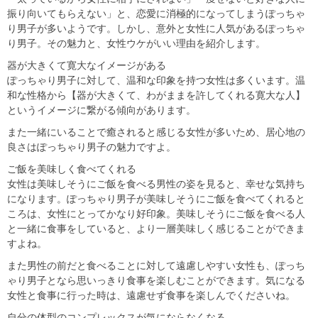
振り向いてもらえない」と、恋愛に消極的になってしまうぽっちゃ
り男子が多いようです。しかし、意外と女性に人気があるぽっちゃ
り男子。その魅力と、女性ウケがいい理由を紹介します。
器が大きくて寛大なイメージがある
ぽっちゃり男子に対して、温和な印象を持つ女性は多くいます。温
和な性格から【器が大きくて、わがままを許してくれる寛大な人】
というイメージに繋がる傾向があります。
また一緒にいることで癒されると感じる女性が多いため、居心地の
良さはぽっちゃり男子の魅力ですよ。
ご飯を美味しく食べてくれる
女性は美味しそうにご飯を食べる男性の姿を見ると、幸せな気持ち
になります。ぽっちゃり男子が美味しそうにご飯を食べてくれると
ころは、女性にとってかなり好印象。美味しそうにご飯を食べる人
と一緒に食事をしていると、より一層美味しく感じることができま
すよね。
また男性の前だと食べることに対して遠慮しやすい女性も、ぽっち
ゃり男子となら思いっきり食事を楽しむことができます。気になる
女性と食事に行った時は、遠慮せず食事を楽しんでくださいね。
自分の体型のコンプレックスが気にならなくなる