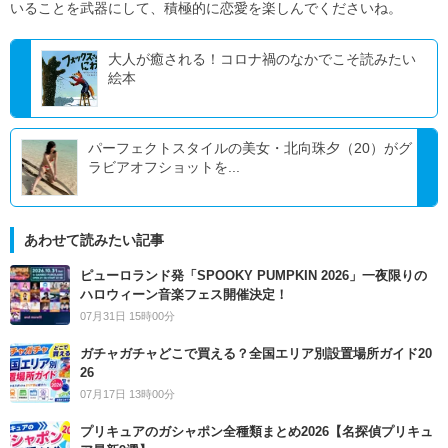
いることを武器にして、積極的に恋愛を楽しんでくださいね。
大人が癒される！コロナ禍のなかでこそ読みたい
絵本
パーフェクトスタイルの美女・北向珠夕（20）がグ
ラビアオフショットを...
あわせて読みたい記事
ピューロランド発「SPOOKY PUMPKIN 2026」一夜限りの
ハロウィーン音楽フェス開催決定！
07月31日 15時00分
ガチャガチャどこで買える？全国エリア別設置場所ガイド20
26
07月17日 13時00分
プリキュアのガシャポン全種類まとめ2026【名探偵プリキュ