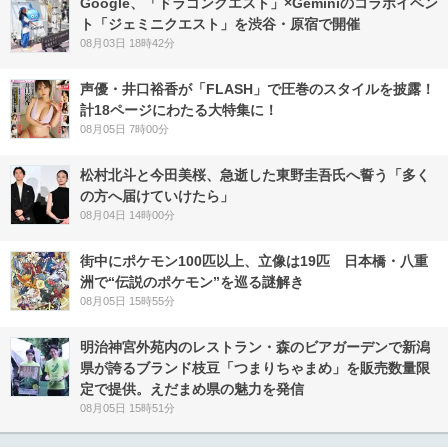
Google、「ドラゴンクエスト」×Geminiのコラボイベン
ト「ジェミニクエスト」を渋谷・原宿で開催
08月03日 18時42分
声優・井口裕香が「FLASH」で圧巻のスタイルを披露！
計18ページにわたる大特集に！
08月05日 7時00分
松村北斗と今田美桜、急逝した東野圭吾氏へ誓う「多く
の方へ届けていけたら」
08月04日 14時00分
街中にポケモン100匹以上、立像は19匹 日本橋・八重
洲で“伝説のポケモン”を巡る謎解き
08月05日 15時55分
明治神宮外苑内のレストラン・森のビアガーデンで新潟
県が誇るブランド枝豆「つまりちゃまめ」を販売数量限
定で提供。えだまめ県の魅力を発信
08月05日 15時51分