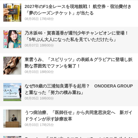
2027年のF1全レースを現地観戦！ 航空券・宿泊費付き
「夢のシーズンチケット」が当たる
08月05日 17時48分
乃木坂46・賀喜遥香が週刊少年チャンピオンに登場！
「5年ぶん大人になった私を見ていただけたら」
08月07日 18時00分
東雲うみ、「スピリッツ」の表紙＆グラビアに登場し妖
艶な雰囲気でファンを魅了！
08月03日 18時00分
なぜ59歳の三浦知良選手を起用？ ONODERA GROUP
と重なった「努力の積み重ね」
08月05日 16時00分
うつ病治療、「医師任せ」から共同意思決定へ 新ガイ
ドラインが示す診療改革
08月03日 17時25分