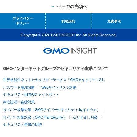
ページの先頭へ
プライバシー
利用規約
免責事項
ポリシー
Copyright © 2026 GMO INSIGHT Inc. All Rights Reserved.
GMOインターネットグループのセキュリティ事業について
世界初総合ネットセキュリティサービス「GMOセキュリティ24」
パスワード漏洩診断
Webサイトリスク診断
セキュリティ相談AIチャットボット
実在証明・盗聴対策
サイバー攻撃対策（GMOサイバーセキュリティ byイエラエ）
サイバー攻撃対策（GMO Flatt Security）
なりすまし対策
セキュリティ事業の軌跡