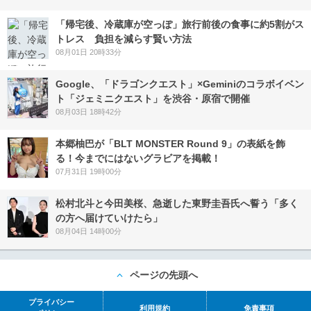
「帰宅後、冷蔵庫が空っぽ」旅行前後の食事に約5割がス
トレス 負担を減らす賢い方法
08月01日 20時33分
Google、「ドラゴンクエスト」×Geminiのコラボイベン
ト「ジェミニクエスト」を渋谷・原宿で開催
08月03日 18時42分
本郷柚巴が「BLT MONSTER Round 9」の表紙を飾
る！今までにはないグラビアを掲載！
07月31日 19時00分
松村北斗と今田美桜、急逝した東野圭吾氏へ誓う「多く
の方へ届けていけたら」
08月04日 14時00分
ページの先頭へ
プライバシー
利用規約
免責事項