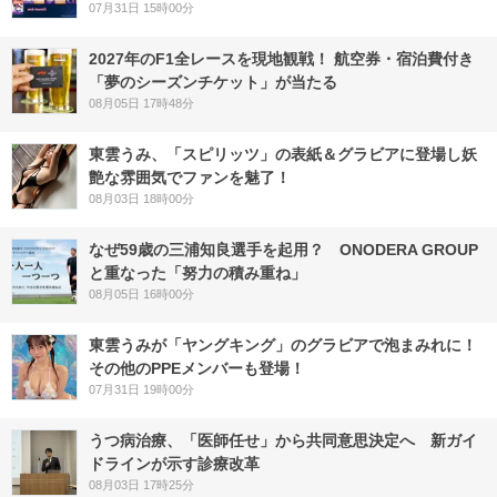
07月31日 15時00分
2027年のF1全レースを現地観戦！ 航空券・宿泊費付き
「夢のシーズンチケット」が当たる
08月05日 17時48分
東雲うみ、「スピリッツ」の表紙＆グラビアに登場し妖
艶な雰囲気でファンを魅了！
08月03日 18時00分
なぜ59歳の三浦知良選手を起用？ ONODERA GROUP
と重なった「努力の積み重ね」
08月05日 16時00分
東雲うみが「ヤングキング」のグラビアで泡まみれに！
その他のPPEメンバーも登場！
07月31日 19時00分
うつ病治療、「医師任せ」から共同意思決定へ 新ガイ
ドラインが示す診療改革
08月03日 17時25分