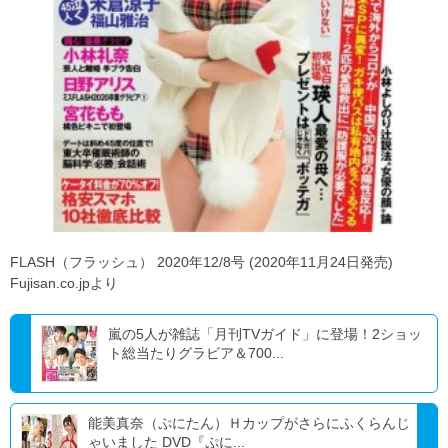
FLASH（フラッシュ） 2020年12/8号 (2020年11月24日発売)
Fujisan.co.jpより
嵐の5人が雑誌「月刊TVガイド」に登場！2ショッ
ト総当たりグラビア＆700...
能美真奈（ぷにたん）Ｈカップがさらにふくらんじ
ゃいました DVD『ぷに...