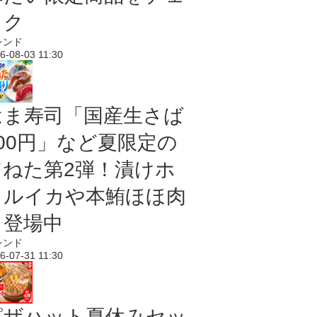
ック
レンド
6-08-03 11:30
はま寿司「国産生さば
100円」など夏限定の
旨ねた第2弾！漬けホ
タルイカや本鮪ほほ肉
も登場中
レンド
6-07-31 11:30
ピザハット夏休みセッ