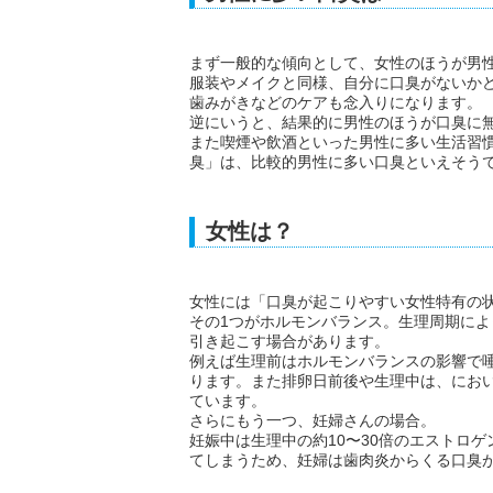
まず一般的な傾向として、女性のほうが男
服装やメイクと同様、自分に口臭がないか
歯みがきなどのケアも念入りになります。
逆にいうと、結果的に男性のほうが口臭に
また喫煙や飲酒といった男性に多い生活習
臭」は、比較的男性に多い口臭といえそう
女性は？
女性には「口臭が起こりやすい女性特有の
その1つがホルモンバランス。生理周期に
引き起こす場合があります。
例えば生理前はホルモンバランスの影響で
ります。また排卵日前後や生理中は、にお
ています。
さらにもう一つ、妊婦さんの場合。
妊娠中は生理中の約10〜30倍のエストロ
てしまうため、妊婦は歯肉炎からくる口臭