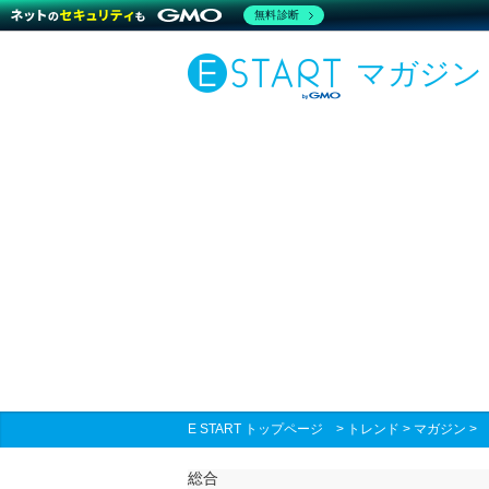
無料診断
マガジン
E START トップページ
>
トレンド
>
マガジン
総合