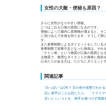
女性の大敵・便秘も原因？
さらに女性がなりやすい便秘。
じつはこれも口臭の原因になるのです。
便秘によって腸内に老廃物が溜まると、そ
に溶け込んで全身を回ります。そうして肺
す。
また食事制限によるダイエットをしている
食事制限で栄養不足となった身体は、それ
「ケトン体」という物質が口臭の原因とな
る物質で、無理なダイエットが身体に負担
心当たりがある方は、ただちにダイエット
関連記事
“白っぽい”はOK？ 舌の色や状態でわか
話し相手がこんな顔したら… 「ドライ
言いにくいコトを、相手を傷つけず指摘