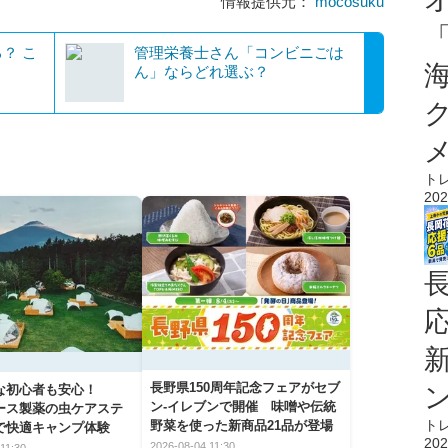
情報提供元：
mocosuku
？ こ
管理栄養士さん「コンビニごは
ん」ならどれ選ぶ？
ト
202
長野県150周年記念フェアがセブ
な初心者も安心！
ン-イレブンで開催 味噌や伝統
アース製薬の虫ケアステ
ト
野菜を使った新商品21品が登場
で快適キャンプ体験
202
2026-08-04 11:30