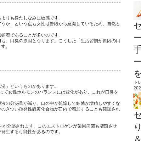
性よりも身だしなみに敏感です。
どうか、という点も女性は普段から意識しているため、自然と
無頓着であることが多いのです。
慣も、口臭の原因となります。こうした「生活習慣が原因の口
です。
ト
状況」というものがあります。
202
よって女性ホルモンのバランスには変化があり、これが口臭を
唾液の分泌量が減り、口の中が乾燥して細菌が増殖しやすくな
いのきつい揮発性硫黄化合物が口内で増加することも確認され
ゲンが分泌されます。このエストロゲンが歯周病菌も増殖させ
が発生する可能性があるのです。