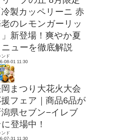
「冷製カッペリーニ 赤
海老のレモンガーリッ
ク」新登場！爽やか夏
メニューを徹底解説
レンド
6-08-01 11:30
長岡まつり大花火大会
応援フェア｜商品6品が
新潟県セブン−イレブ
ンに登場中！
レンド
6-07-31 11:30