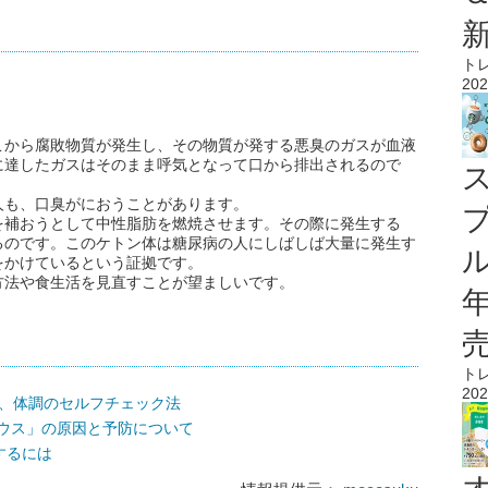
ト
202
こから腐敗物質が発生し、その物質が発する悪臭のガスが血液
に達したガスはそのまま呼気となって口から排出されるので
人も、口臭がにおうことがあります。
を補おうとして中性脂肪を燃焼させます。その際に発生する
るのです。このケトン体は糖尿病の人にしばしば大量に発生す
ル
をかけているという証拠です。
方法や食生活を見直すことが望ましいです。
ト
202
る、体調のセルフチェック法
マウス」の原因と予防について
するには