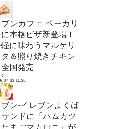
セブンカフェ ベーカリ
ーに本格ピザ新登場！
手軽に味わうマルゲリ
ータ＆照り焼きチキン
を全国発売
レンド
6-07-31 11:30
セブン‐イレブンよくば
りサンドに「ハムカツ
＆たまごマカロニ」が