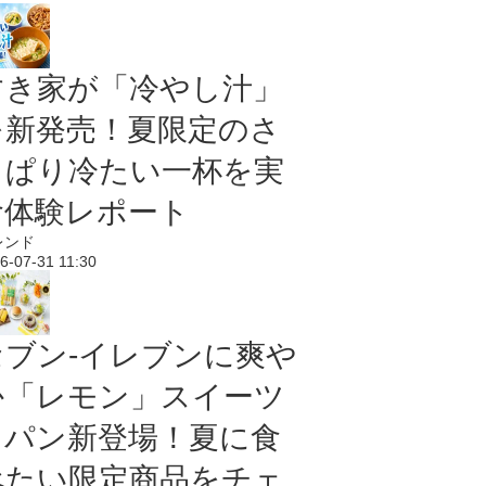
すき家が「冷やし汁」
を新発売！夏限定のさ
っぱり冷たい一杯を実
食体験レポート
レンド
6-07-31 11:30
セブン‐イレブンに爽や
か「レモン」スイーツ
＆パン新登場！夏に食
べたい限定商品をチェ