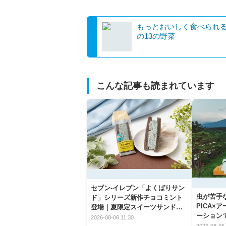
もっとおいしく食べられる
の13の野菜
こんな記事も読まれています
セブン‐イレブン「よくばりサン
虫が苦手
ド」シリーズ新作チョコミント
PICA×
登場｜夏限定スイーツサンドの
ーション
爽快な魅力
2026-08-06 11:30