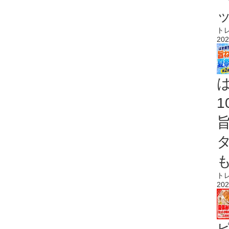
ト
202
ト
202