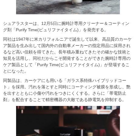
シュアラスターは、12月5日に腕時計専用クリーナー＆コーティン
グ剤「Purify Time(ピュリファイタイム)」を発売する。
同社は1947年に米カリフォルニアで誕生して以来、高品質のカーケ
ア製品を生み出して国内外の自動車メーカーの指定用品に採用され
るなど高い信頼を得てきた。長年積み重ねてきたその確かな技術と
知見を活用し、同社だからこそ開発することができた腕時計専用の
ケア製品として「Purify Time(ピュリファイタイム)」が登場するこ
とになった。
同製品は、カーケアにも用いる「ガラス系特殊ハイブリッドコー
ト」を採用。汚れを落とすと同時にコーティング被膜を形成し、艶
を出すとともに小傷や汚れをつきにくくする。さらに「帯電防止
剤」を配合することで精密機器の大敵である静電気を抑制する。