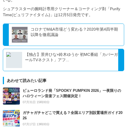
シュアラスターの腕時計専用クリーナー＆コーティング剤「Purify
Time(ピュリファイタイム)」は12月5日発売です。
コロナでM&A市場どう変わる？2020年第4四半期
以降を徹底議論
【独占】景井ひな×鈴木ゆうか 初MC番組「カバーガ
ールTVネクスト」アフ...
あわせて読みたい記事
ピューロランド発「SPOOKY PUMPKIN 2026」一夜限りの
ハロウィーン音楽フェス開催決定！
07月31日 15時00分
ガチャガチャどこで買える？全国エリア別設置場所ガイド20
26
07月17日 13時00分