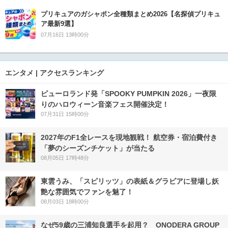
プリキュアのガシャポン全種類まとめ2026【名探偵プリキュ
ア最新9選】
07月16日 13時00分
エンタメ | アクセスランキング
ピューロランド発「SPOOKY PUMPKIN 2026」一夜限
りのハロウィーン音楽フェス開催決定！
07月31日 15時00分
2027年のF1全レースを現地観戦！ 航空券・宿泊費付き
「夢のシーズンチケット」が当たる
08月05日 17時48分
東雲うみ、「スピリッツ」の表紙＆グラビアに登場し妖
艶な雰囲気でファンを魅了！
08月03日 18時00分
なぜ59歳の三浦知良選手を起用？ ONODERA GROUP