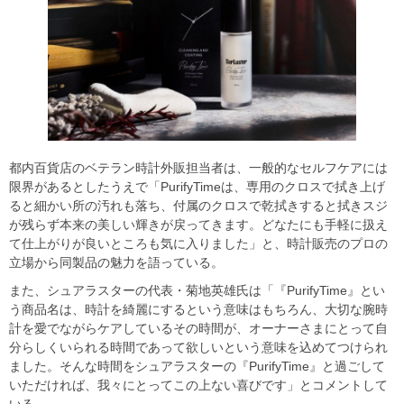
都内百貨店のベテラン時計外販担当者は、一般的なセルフケアには
限界があるとしたうえで「PurifyTimeは、専用のクロスで拭き上げ
ると細かい所の汚れも落ち、付属のクロスで乾拭きすると拭きスジ
が残らず本来の美しい輝きが戻ってきます。どなたにも手軽に扱え
て仕上がりが良いところも気に入りました」と、時計販売のプロの
立場から同製品の魅力を語っている。
また、シュアラスターの代表・菊地英雄氏は「『PurifyTime』とい
う商品名は、時計を綺麗にするという意味はもちろん、大切な腕時
計を愛でながらケアしているその時間が、オーナーさまにとって自
分らしくいられる時間であって欲しいという意味を込めてつけられ
ました。そんな時間をシュアラスターの『PurifyTime』と過ごして
いただければ、我々にとってこの上ない喜びです」とコメントして
いる。