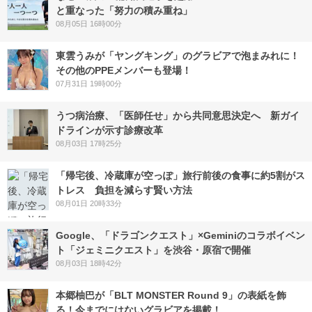
と重なった「努力の積み重ね」
08月05日 16時00分
東雲うみが「ヤングキング」のグラビアで泡まみれに！
その他のPPEメンバーも登場！
07月31日 19時00分
うつ病治療、「医師任せ」から共同意思決定へ 新ガイ
ドラインが示す診療改革
08月03日 17時25分
「帰宅後、冷蔵庫が空っぽ」旅行前後の食事に約5割がス
トレス 負担を減らす賢い方法
08月01日 20時33分
Google、「ドラゴンクエスト」×Geminiのコラボイベン
ト「ジェミニクエスト」を渋谷・原宿で開催
08月03日 18時42分
本郷柚巴が「BLT MONSTER Round 9」の表紙を飾
る！今までにはないグラビアを掲載！