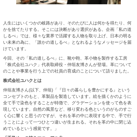
人生にはいくつかの岐路があり、そのたびに人は何かを得たり、何
かを捨てたりする。そこには決断があり選択がある。企画「私の道
しるべ」では、様々な業界で活躍する人物を取り上げ、日本の明る
い未来の為に、「誰かの道しるべ」となれるようなメッセージを届
けています。
今回、その「私の道しるべ」に、靴や鞄、革小物を製作する工房
「株式会社ユハク」代表取締役・仲垣友博さんが登場。革について
のことや事業を行う上での社員の育成のことについて語りました。
株式会社ユハクとは
仲垣友博さん(以下、仲垣)「『日々の暮らしを豊かにする』という
コンセプトのもと、革製品を製造しています。絵を描くかのように
全て手で染色をすることが特徴で、グラデーションを使って色を表
現しています。自然の風景など、移り変わる色というのがものすご
く心に響くと思うのですが、それを革の中に表現する中で、手で行
うことによって一つひとつ違いが生まれる。それを革の中に閉じ込
めているという感覚です。」