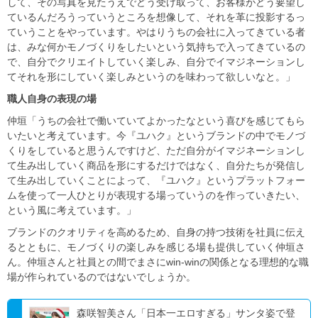
して、その写真を見たうえでどう受け取って、お客様がどう要望し
ているんだろうっていうところを想像して、それを革に投影するっ
ていうことをやっています。やはりうちの会社に入ってきている者
は、みな何かモノづくりをしたいという気持ちで入ってきているの
で、自分でクリエイトしていく楽しみ、自分でイマジネーションし
てそれを形にしていく楽しみというのを味わって欲しいなと。」
職人自身の表現の場
仲垣「うちの会社で働いていてよかったなという喜びを感じてもら
いたいと考えています。今『ユハク』というブランドの中でモノづ
くりをしていると思うんですけど、ただ自分がイマジネーションし
て生み出していく商品を形にするだけではなく、自分たちが発信し
て生み出していくことによって、『ユハク』というプラットフォー
ムを使って一人ひとりが表現する場っていうのを作っていきたい、
という風に考えています。」
ブランドのクオリティを高めるため、自身の持つ技術を社員に伝え
るとともに、モノづくりの楽しみを感じる場も提供していく仲垣さ
ん。仲垣さんと社員との間でまさにwin-winの関係となる理想的な職
場が作られているのではないでしょうか。
森咲智美さん「日本一エロすぎる」サンタ姿で登