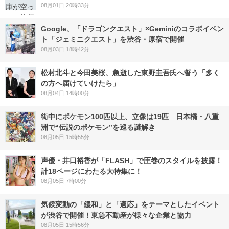
08月01日 20時33分
Google、「ドラゴンクエスト」×Geminiのコラボイベン
ト「ジェミニクエスト」を渋谷・原宿で開催
08月03日 18時42分
松村北斗と今田美桜、急逝した東野圭吾氏へ誓う「多く
の方へ届けていけたら」
08月04日 14時00分
街中にポケモン100匹以上、立像は19匹 日本橋・八重
洲で“伝説のポケモン”を巡る謎解き
08月05日 15時55分
声優・井口裕香が「FLASH」で圧巻のスタイルを披露！
計18ページにわたる大特集に！
08月05日 7時00分
気候変動の「緩和」と「適応」をテーマとしたイベント
が渋谷で開催！東急不動産が様々な企業と協力
08月05日 15時56分