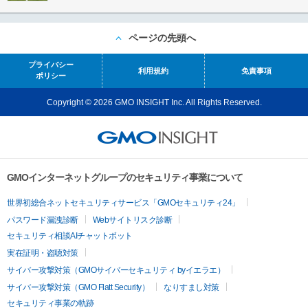
ページの先頭へ
プライバシー
利用規約
免責事項
ポリシー
Copyright © 2026 GMO INSIGHT Inc. All Rights Reserved.
GMOインターネットグループのセキュリティ事業について
世界初総合ネットセキュリティサービス「GMOセキュリティ24」
パスワード漏洩診断
Webサイトリスク診断
セキュリティ相談AIチャットボット
実在証明・盗聴対策
サイバー攻撃対策（GMOサイバーセキュリティ byイエラエ）
サイバー攻撃対策（GMO Flatt Security）
なりすまし対策
セキュリティ事業の軌跡