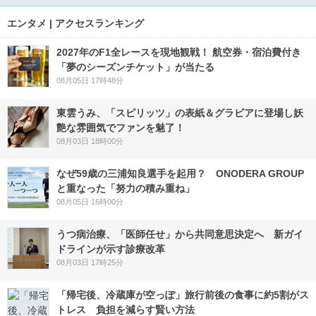
エンタメ | アクセスランキング
2027年のF1全レースを現地観戦！ 航空券・宿泊費付き
「夢のシーズンチケット」が当たる
08月05日 17時48分
東雲うみ、「スピリッツ」の表紙＆グラビアに登場し妖
艶な雰囲気でファンを魅了！
08月03日 18時00分
なぜ59歳の三浦知良選手を起用？ ONODERA GROUP
と重なった「努力の積み重ね」
08月05日 16時00分
うつ病治療、「医師任せ」から共同意思決定へ 新ガイ
ドラインが示す診療改革
08月03日 17時25分
「帰宅後、冷蔵庫が空っぽ」旅行前後の食事に約5割がス
トレス 負担を減らす賢い方法