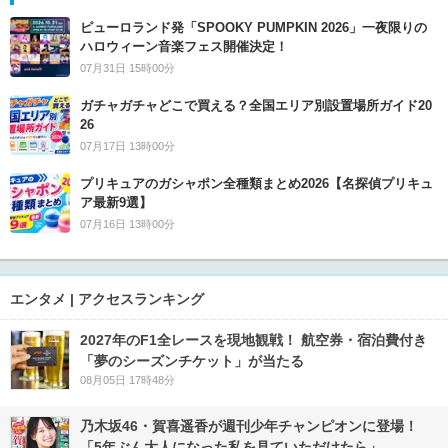
ピューロランド発「SPOOKY PUMPKIN 2026」一夜限りの
ハロウィーン音楽フェス開催決定！
07月31日 15時00分
ガチャガチャどこで買える？全国エリア別設置場所ガイド20
26
07月17日 13時00分
プリキュアのガシャポン全種類まとめ2026【名探偵プリキュ
ア最新9選】
07月16日 13時00分
エンタメ | アクセスランキング
2027年のF1全レースを現地観戦！ 航空券・宿泊費付き
「夢のシーズンチケット」が当たる
08月05日 17時48分
乃木坂46・賀喜遥香が週刊少年チャンピオンに登場！
「5年ぶん大人になった私を見ていただけたら」