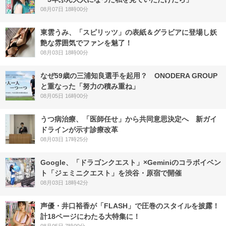
08月07日 18時00分
東雲うみ、「スピリッツ」の表紙＆グラビアに登場し妖
艶な雰囲気でファンを魅了！
08月03日 18時00分
なぜ59歳の三浦知良選手を起用？ ONODERA GROUP
と重なった「努力の積み重ね」
08月05日 16時00分
うつ病治療、「医師任せ」から共同意思決定へ 新ガイ
ドラインが示す診療改革
08月03日 17時25分
Google、「ドラゴンクエスト」×Geminiのコラボイベン
ト「ジェミニクエスト」を渋谷・原宿で開催
08月03日 18時42分
声優・井口裕香が「FLASH」で圧巻のスタイルを披露！
計18ページにわたる大特集に！