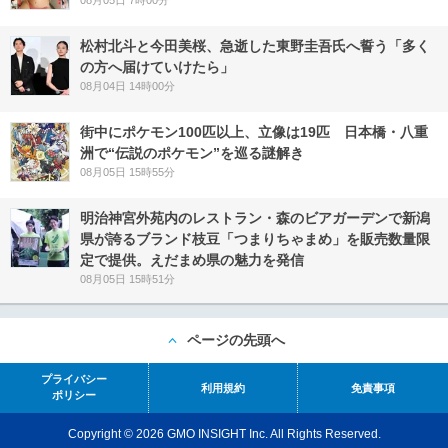
08月05日 7時00分
松村北斗と今田美桜、急逝した東野圭吾氏へ誓う「多く
の方へ届けていけたら」
08月04日 14時00分
街中にポケモン100匹以上、立像は19匹 日本橋・八重
洲で“伝説のポケモン”を巡る謎解き
08月05日 15時55分
明治神宮外苑内のレストラン・森のビアガーデンで新潟
県が誇るブランド枝豆「つまりちゃまめ」を販売数量限
定で提供。えだまめ県の魅力を発信
08月05日 15時51分
ページの先頭へ
プライバシー
利用規約
免責事項
ポリシー
Copyright © 2026 GMO INSIGHT Inc. All Rights Reserved.