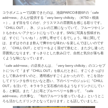
コラボメニューで試飲できたのは、池袋PARCO本館6Fの「cafe
add+ress」さんが提供する「very berry chillcity」（¥750＜税抜
＞）。まず目を引くのが、クリスマスの雰囲気を感じる彩りです。
「CHILL OUT」、氷、ジュレの三層になっていて、フルーツやミン
トもかわいいアクセントになっています。SNSに写真を投稿すれ
ば、すぐに「いいね！」が押し寄せてくるでしょう。味に関して
は、まずはそのまま飲んで爽やかな味わいを楽しんでほしいのです
が、「CHILL OUT」とゼリーをよく混ぜて飲むと、また少し違った
雰囲気になります。すっきりとした飲み口で、自然と気分が落ち着
くような味になっています。
「cafe add+ress」の店長さんは、「very berry chillcity」のコンセプ
トについて「まず『CHILL OUT』を飲んだときに、すごくさっぱり
として飲みやすいのと、透明感がすごくよかったので、そこを活か
してドリンクを作りたいなと思い、下のベリーのジュレに『CHILL
OUT』を注いで、キラキラと宝石感の出るようなドリンクにしてい
る」と解説。また「上に苺とブルーベリーを飾って、『cafe
add+ress』の大事な、『旬のフルーツを使っているよ』というとこ
ろも活かしたドリンクとなっております」とも話していました。