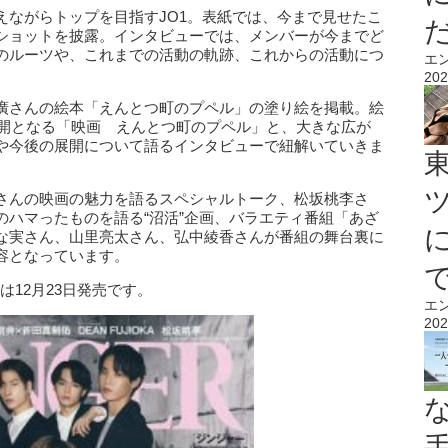
えながらトップを目指すJO1。表紙では、今まで見せたこ
ショットを披露。インタビューでは、メンバーが今までど
のルーツや、これまでの活動の軌跡、これからの活動につ
エ
202
廣さんの絵本「えんとつ町のプペル」の塗り絵を掲載。絵
公開となる「映画 えんとつ町のプペル」と、大きな広が
や今後の展開について語るインタビューで紐解いていきま
さんの映画の魅力を語るスペシャルトーク、松坂桃李さ
のハマったものを語る“沼活”企画、バラエティ番組「あざ
な実さん、山里亮太さん、弘中綾香さんが番組の舞台裏に
容となっています。
号は12月23日発売です。
エ
202