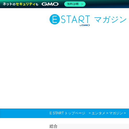
無料診断
マガジン
E START トップページ
>
エンタメ
>
マガジン
総合