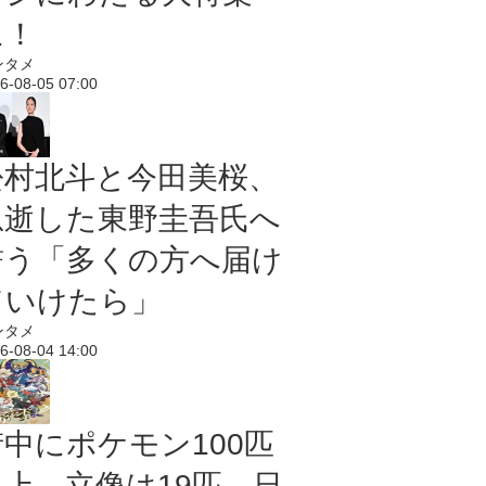
に！
ンタメ
6-08-05 07:00
松村北斗と今田美桜、
急逝した東野圭吾氏へ
誓う「多くの方へ届け
ていけたら」
ンタメ
6-08-04 14:00
街中にポケモン100匹
以上、立像は19匹 日