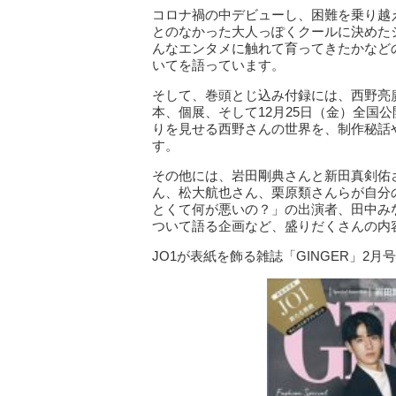
コロナ禍の中デビューし、困難を乗り越
とのなかった大人っぽくクールに決めた
んなエンタメに触れて育ってきたかなど
いてを語っています。
そして、巻頭とじ込み付録には、西野亮
本、個展、そして12月25日（金）全国
りを見せる西野さんの世界を、制作秘話
す。
その他には、岩田剛典さんと新田真剣佑
ん、松大航也さん、栗原類さんらが自分
とくて何が悪いの？」の出演者、田中み
ついて語る企画など、盛りだくさんの内
JO1が表紙を飾る雑誌「GINGER」2月