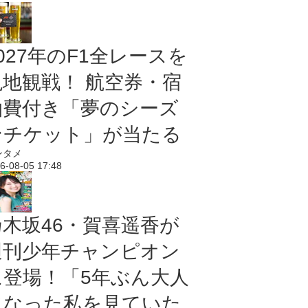
027年のF1全レースを
現地観戦！ 航空券・宿
泊費付き「夢のシーズ
ンチケット」が当たる
ンタメ
6-08-05 17:48
乃木坂46・賀喜遥香が
週刊少年チャンピオン
に登場！「5年ぶん大人
になった私を見ていた