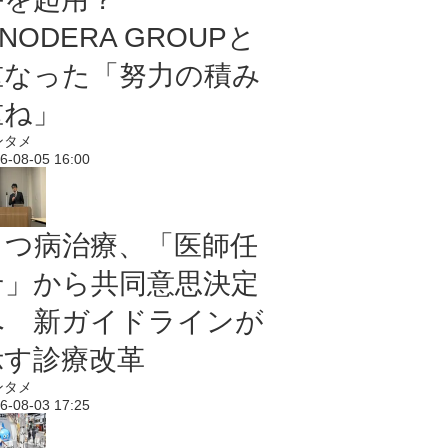
NODERA GROUPと
重なった「努力の積み
重ね」
ンタメ
6-08-05 16:00
うつ病治療、「医師任
せ」から共同意思決定
へ 新ガイドラインが
示す診療改革
ンタメ
6-08-03 17:25