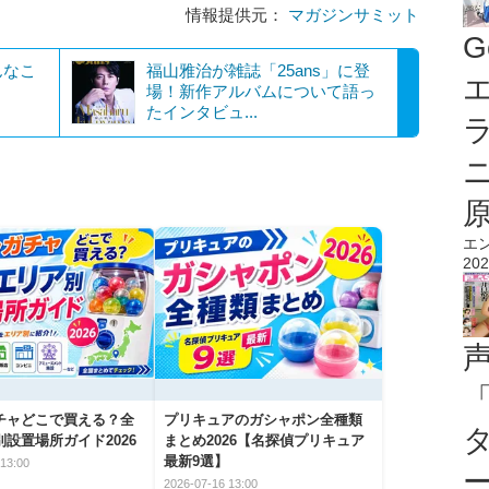
情報提供元：
マガジンサミット
G
んなこ
福山雅治が雑誌「25ans」に登
エ
場！新作アルバムについて語っ
たインタビュ...
エ
202
チャどこで買える？全
プリキュアのガシャポン全種類
設置場所ガイド2026
まとめ2026【名探偵プリキュア
最新9選】
13:00
2026-07-16 13:00