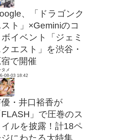
oogle、「ドラゴンク
スト」×Geminiのコ
ラボイベント「ジェミ
ニクエスト」を渋谷・
原宿で開催
ンタメ
6-08-03 18:42
声優・井口裕香が
「FLASH」で圧巻のス
タイルを披露！計18ペ
ージにわたる大特集