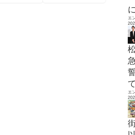
エ
202
エ
202