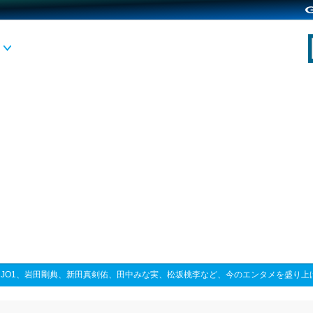
>
JO1、岩田剛典、新田真剣佑、田中みな実、松坂桃李など、今のエンタメを盛り上げ