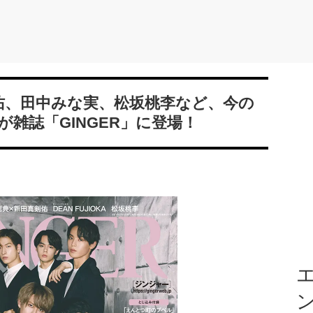
剣佑、田中みな実、松坂桃李など、今の
雑誌「GINGER」に登場！
エ