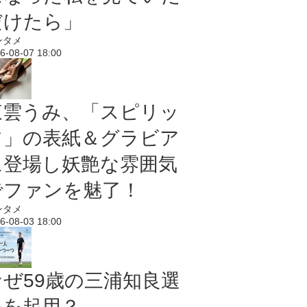
だけたら」
ンタメ
6-08-07 18:00
東雲うみ、「スピリッ
ツ」の表紙＆グラビア
に登場し妖艶な雰囲気
でファンを魅了！
ンタメ
6-08-03 18:00
なぜ59歳の三浦知良選
手を起用？