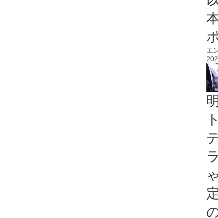
エ
202