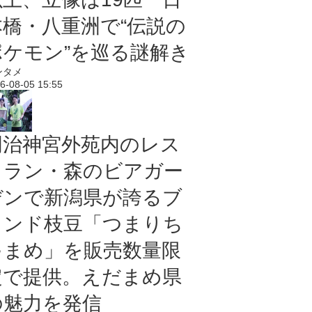
本橋・八重洲で“伝説の
ポケモン”を巡る謎解き
ンタメ
6-08-05 15:55
明治神宮外苑内のレス
トラン・森のビアガー
デンで新潟県が誇るブ
ランド枝豆「つまりち
ゃまめ」を販売数量限
定で提供。えだまめ県
の魅力を発信