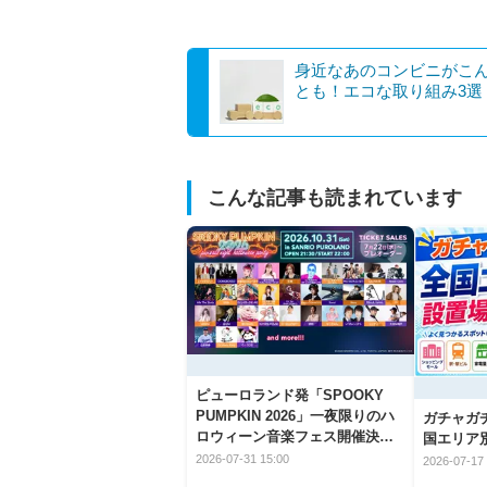
身近なあのコンビニがこ
とも！エコな取り組み3選
こんな記事も読まれています
ピューロランド発「SPOOKY
PUMPKIN 2026」一夜限りのハ
ガチャガ
ロウィーン音楽フェス開催決
国エリア別
定！
2026-07-31 15:00
2026-07-17 