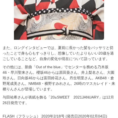
また、ロングインタビューでは、夏前に長かった髪をバッサリと切
ったことで身も心もすっきりし、想像していたよりもいい20歳を過
ごしていることなど、自身の変化や現在について語っています。
その他には、新曲「Out of the blue」でセンターを務める乃木坂
46・早川聖来さん。櫻坂46からは原田葵さん、井上梨名さん、大園
玲さん。日向坂46からは富田鈴花さん、丹生明里さん。AKB48・倉
野尾成美さん。NMB48・横野すみれさん。26時のマスカレイド・来
栖りんさんが登場しています。
与田祐希さんが表紙を飾る「20±SWEET 2021JANUARY」は12月
26日発売です。
FLASH（フラッシュ） 2020年2/18号 (発売日2020年02月04日)