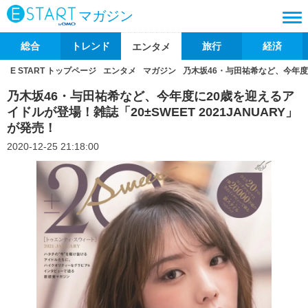
マガジン
総合
トレンド
旅行
経済
エンタメ
E START トップページ
エンタメ
マガジン
乃木坂46・与田祐希など、今年度に
乃木坂46・与田祐希など、今年度に20歳を迎えるア
イドルが登場！雑誌「20±SWEET 2021JANUARY」
が発売！
2020-12-25 21:18:00