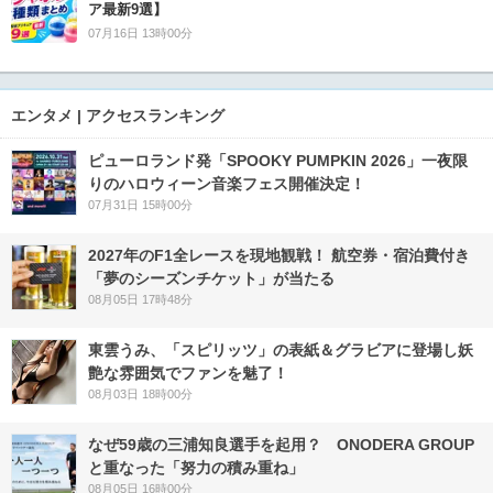
ア最新9選】
07月16日 13時00分
エンタメ | アクセスランキング
ピューロランド発「SPOOKY PUMPKIN 2026」一夜限
りのハロウィーン音楽フェス開催決定！
07月31日 15時00分
2027年のF1全レースを現地観戦！ 航空券・宿泊費付き
「夢のシーズンチケット」が当たる
08月05日 17時48分
東雲うみ、「スピリッツ」の表紙＆グラビアに登場し妖
艶な雰囲気でファンを魅了！
08月03日 18時00分
なぜ59歳の三浦知良選手を起用？ ONODERA GROUP
と重なった「努力の積み重ね」
08月05日 16時00分