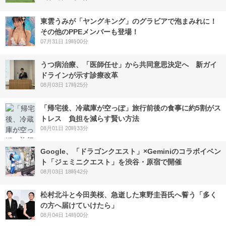
東雲うみが「ヤングキング」のグラビアで泡まみれに！
その他のPPEメンバーも登場！
07月31日 19時00分
うつ病治療、「医師任せ」から共同意思決定へ 新ガイ
ドラインが示す診療改革
08月03日 17時25分
「帰宅後、冷蔵庫が空っぽ」旅行前後の食事に約5割がス
トレス 負担を減らす賢い方法
08月01日 20時33分
Google、「ドラゴンクエスト」×Geminiのコラボイベン
ト「ジェミニクエスト」を渋谷・原宿で開催
08月03日 18時42分
松村北斗と今田美桜、急逝した東野圭吾氏へ誓う「多く
の方へ届けていけたら」
08月04日 14時00分