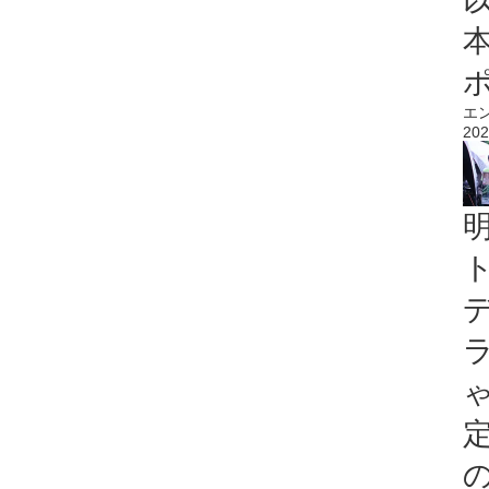
エ
202