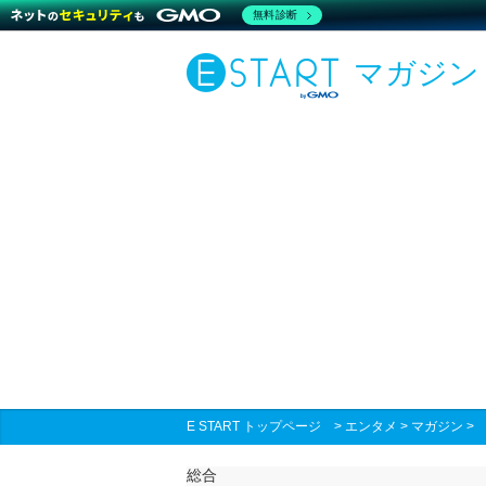
無料診断
マガジン
E START トップページ
>
エンタメ
>
マガジン
総合