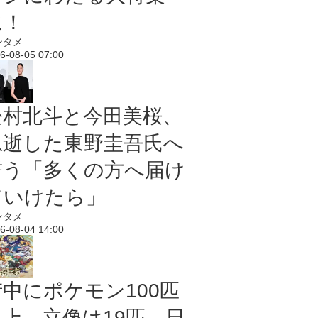
に！
ンタメ
6-08-05 07:00
松村北斗と今田美桜、
急逝した東野圭吾氏へ
誓う「多くの方へ届け
ていけたら」
ンタメ
6-08-04 14:00
街中にポケモン100匹
以上、立像は19匹 日