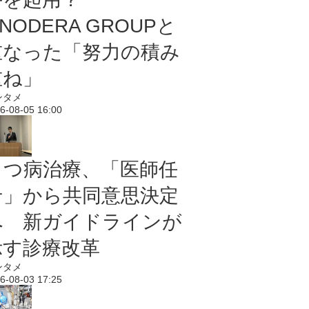
NODERA GROUPと
重なった「努力の積み
重ね」
ンタメ
6-08-05 16:00
うつ病治療、「医師任
せ」から共同意思決定
へ 新ガイドラインが
示す診療改革
ンタメ
6-08-03 17:25