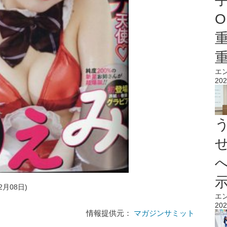
O
エ
202
2月08日)
エ
202
情報提供元：
マガジンサミット