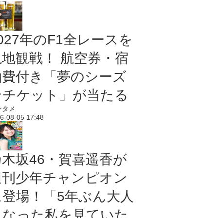
027年のF1全レースを
現地観戦！ 航空券・宿
泊費付き「夢のシーズ
ンチケット」が当たる
ンタメ
6-08-05 17:48
乃木坂46・賀喜遥香が
週刊少年チャンピオン
に登場！「5年ぶん大人
になった私を見ていた