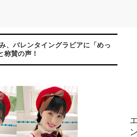
えみ、バレンタイングラビアに「めっ
と称賛の声！
エ