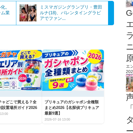
ル化。
ミスマガジングランプリ・豊田
G
テム業
ルナ(18)、バレンタイングラビ
アでファン...
エ
エ
202
チャどこで買える？全
プリキュアのガシャポン全種類
設置場所ガイド2026
まとめ2026【名探偵プリキュア
最新9選】
13:00
2026-07-16 13:00