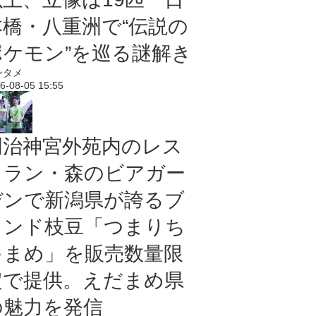
本橋・八重洲で“伝説の
ポケモン”を巡る謎解き
ンタメ
6-08-05 15:55
明治神宮外苑内のレス
トラン・森のビアガー
デンで新潟県が誇るブ
ランド枝豆「つまりち
ゃまめ」を販売数量限
定で提供。えだまめ県
の魅力を発信