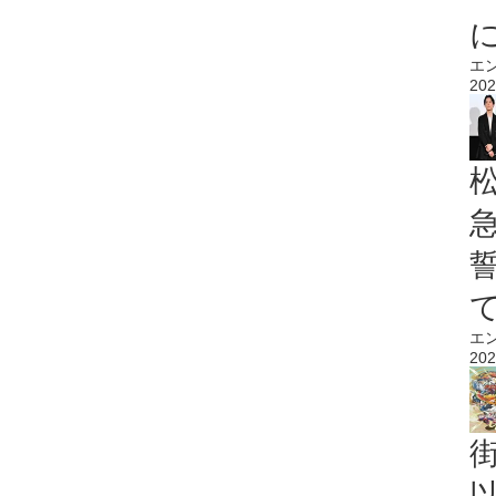
エ
202
エ
202