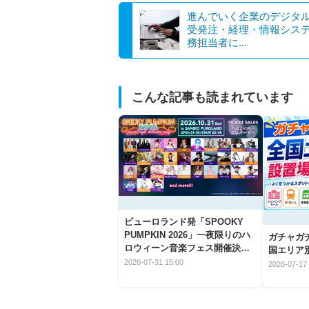
進んでいく企業のデジタ
受発注・経理・情報シス
務担当者に...
こんな記事も読まれています
ピューロランド発「SPOOKY
PUMPKIN 2026」一夜限りのハ
ガチャガ
ロウィーン音楽フェス開催決
国エリア別
定！
2026-07-31 15:00
2026-07-17 