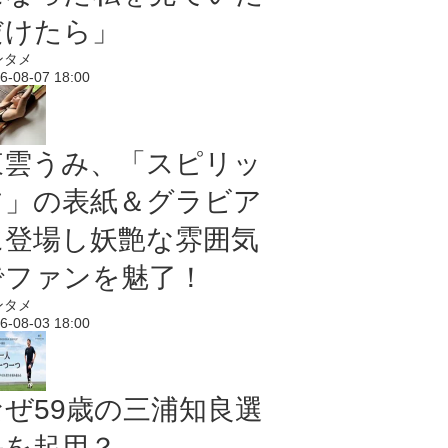
だけたら」
ンタメ
6-08-07 18:00
東雲うみ、「スピリッ
ツ」の表紙＆グラビア
に登場し妖艶な雰囲気
でファンを魅了！
ンタメ
6-08-03 18:00
なぜ59歳の三浦知良選
手を起用？