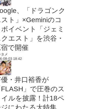
oogle、「ドラゴンク
スト」×Geminiのコ
ラボイベント「ジェミ
ニクエスト」を渋谷・
原宿で開催
ンタメ
6-08-03 18:42
声優・井口裕香が
「FLASH」で圧巻のス
タイルを披露！計18ペ
ージにわたる大特集