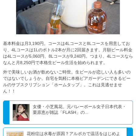
基本料金は月3,190円。コースは4Lコースと8Lコースを用意してお
り、4Lコースは1Lのボトル2本が月に2回届きます。月額ビール料金
は4Lコースが5,060円、8Lコースが9,240円。つまり、4Lコースなら
なんと月8,250円で本格生ビール生活を始められます。
外で美味しいお酒が飲めないご時世。生ビールが恋しい人も多いの
ではないでしょうか。自宅を気軽に本格ビアガーデンにできるビー
ルのサブスクリプション「ホームタップ」。これは見逃せませ
ん！！
女優・小芝風花、元バレーボール女子日本代表・
栗原恵が雑誌「FLASH」の...
花粉症は水毒が原因？アルポカで温活をはじめよ