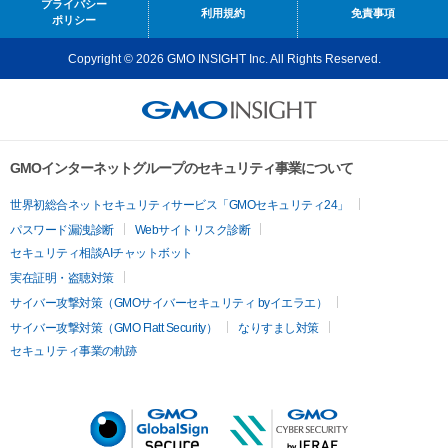
プライバシー
利用規約
免責事項
ポリシー
Copyright © 2026 GMO INSIGHT Inc. All Rights Reserved.
GMOインターネットグループのセキュリティ事業について
世界初総合ネットセキュリティサービス「GMOセキュリティ24」
パスワード漏洩診断
Webサイトリスク診断
セキュリティ相談AIチャットボット
実在証明・盗聴対策
サイバー攻撃対策（GMOサイバーセキュリティ byイエラエ）
サイバー攻撃対策（GMO Flatt Security）
なりすまし対策
セキュリティ事業の軌跡