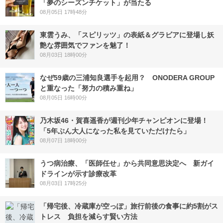
「夢のシーズンチケット」が当たる
08月05日 17時48分
東雲うみ、「スピリッツ」の表紙＆グラビアに登場し妖
艶な雰囲気でファンを魅了！
08月03日 18時00分
なぜ59歳の三浦知良選手を起用？ ONODERA GROUP
と重なった「努力の積み重ね」
08月05日 16時00分
乃木坂46・賀喜遥香が週刊少年チャンピオンに登場！
「5年ぶん大人になった私を見ていただけたら」
08月07日 18時00分
うつ病治療、「医師任せ」から共同意思決定へ 新ガイ
ドラインが示す診療改革
08月03日 17時25分
「帰宅後、冷蔵庫が空っぽ」旅行前後の食事に約5割がス
トレス 負担を減らす賢い方法