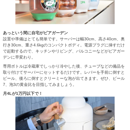
あっという間に自宅がビアガーデン
設置や準備はとても簡単です。サーバーは幅30cm、高さ40cm、奥
行き30cm、重さ4.6kgのコンパクトボディ。電源プラグに挿すだけ
で起動するので、キッチンやリビング、バルコニーなどがビアガー
デンに早変わり。
専用ボトルは冷蔵庫でしっかり冷やした後、チューブなどの備品を
取り付けてサーバーにセットするだけです。レバーを手前に倒すと
ビール、後ろに倒すとクリーミーな泡が出てきます。ぜひ、ビール
7、泡3の黄金比を目指してみましょう。
月
4L
が
1
万円以下で！