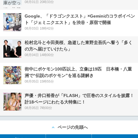
08月01日 20時33分
Google、「ドラゴンクエスト」×Geminiのコラボイベン
ト「ジェミニクエスト」を渋谷・原宿で開催
08月03日 18時42分
松村北斗と今田美桜、急逝した東野圭吾氏へ誓う「多く
の方へ届けていけたら」
08月04日 14時00分
街中にポケモン100匹以上、立像は19匹 日本橋・八重
洲で“伝説のポケモン”を巡る謎解き
08月05日 15時55分
声優・井口裕香が「FLASH」で圧巻のスタイルを披露！
計18ページにわたる大特集に！
08月05日 7時00分
ページの先頭へ