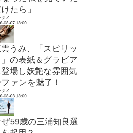
だけたら」
ンタメ
6-08-07 18:00
東雲うみ、「スピリッ
ツ」の表紙＆グラビア
に登場し妖艶な雰囲気
でファンを魅了！
ンタメ
6-08-03 18:00
なぜ59歳の三浦知良選
手を起用？