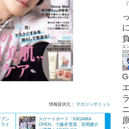
エ
202
G
エ
情報提供元：
マガジンサミット
ープン
スケートボード「KASAMA
ドライ
OPEN」で藤井雪凛、笹岡建介
エ