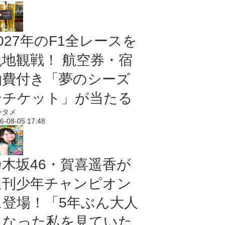
027年のF1全レースを
現地観戦！ 航空券・宿
泊費付き「夢のシーズ
ンチケット」が当たる
ンタメ
6-08-05 17:48
乃木坂46・賀喜遥香が
週刊少年チャンピオン
に登場！「5年ぶん大人
になった私を見ていた