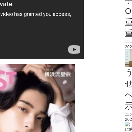
O
エ
202
エ
202