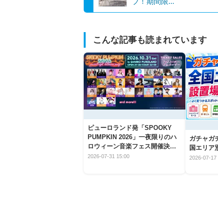
ブ！期間限...
こんな記事も読まれています
ピューロランド発「SPOOKY
PUMPKIN 2026」一夜限りのハ
ガチャガ
ロウィーン音楽フェス開催決
国エリア別
定！
2026-07-31 15:00
2026-07-17 