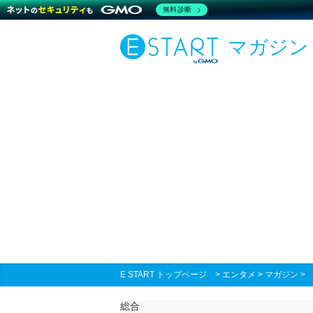
無料診断
マガジン
E START トップページ
>
エンタメ
>
マガジン
総合