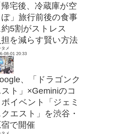
「帰宅後、冷蔵庫が空
っぽ」旅行前後の食事
に約5割がストレス
負担を減らす賢い方法
ンタメ
6-08-01 20:33
oogle、「ドラゴンク
スト」×Geminiのコ
ラボイベント「ジェミ
ニクエスト」を渋谷・
原宿で開催
ンタメ