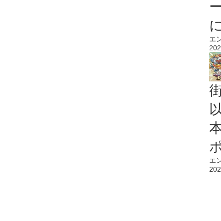
エ
202
エ
202