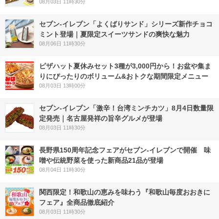
08月03日 11時30分
セブン‐イレブン「よくばりサンド」シリーズ新作チョコ
ミント登場｜夏限定スイーツサンドの爽快な魅力
08月06日 11時30分
ピザハット夏休みセット3種が3,000円から！お盆や集ま
りにぴったりのボリューム&おトクな期間限定メニュー
08月03日 13時00分
セブン-イレブン「激辛！台湾ミンチカツ」8月4日数量限
定発売｜名古屋発祥の旨辛グルメが登場
08月03日 11時30分
長野県150周年記念フェアがセブン-イレブンで開催 味
噌や伝統野菜を使った新商品21品が登場
08月04日 11時30分
関西限定！和歌山の恵みを味わう『和歌山毎度おおきに
フェア』全商品徹底紹介
08月03日 11時30分