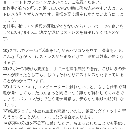
ョコレートもカフェインが多いので、ご注意ください。
8)
物事が自分の思った通りにいかない時に落ち込みやすい人は、ス
トレスを引きずりがちです。目標を高く設定しすぎないようにしま
しょう。
9)
仕事が忙しくて普段の運動ができないからといって、ヤケ食いを
してはいけません。適度な運動はストレスを解消してくれるので
す。
10)
スマホでメールに返事をしながらパソコンを見て、昼食をとる。
こんな「ながら」はストレスがたまるだけで、結局は効率が悪くな
ります。
11)
スポーツ観戦も要注意。手に汗を握る展開の場合、ごひいきのチ
ームが勝ったとしても、じつはそれなりにストレスがたまっている
ことがわかっています。
12)
オフタイムにはコンピューターに触れないこと。もしも仕事で問
題が発生しても、たぶんきっと間違いなく誰かが解決してくれるで
しょう。パソコンだけでなく電子書籍も、安らかな眠りの妨げにな
ります。
13)
健康フェチ。体重も血圧も問題ないのに、厳密なダイエットを守
ろうとすることがストレスになる場合があります。
14)
家事の分担を不公平に感じたとき。ちょっとしたことでも手伝っ