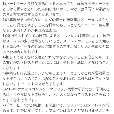
1)
パートナーと良好な関係にあると思っても、歯磨きのチューブを
どこから押すかといった些細な違いから、やがては子育てや家計で
の考え方で対立することがあります。
2)
駐車場が見つからない、レジの担当が無愛想など、一見つまらな
いことに見えますが、こんな日常のちょっとしたイライラ、積み重
なるとあるとき心が折れる原因に。
3)
2014年のドイツでの研究によると、ストレスは伝染します。同僚
がストレスの多い仕事をしていると、ストレスホルモンとして知ら
れるコルチゾールの分泌が増加するのです。親しい人が事故などに
あった場合も同じです。
4)
忙しくて会えない友達とSNSでつながっていると安心しても、そ
の友達がストレスを抱えた場合には、それを一緒に引き受けること
になります。
5)
気晴らしに友達とランチでもしよう！ ところがこれが逆効果に
なる場合も。ものすごく心配なことがあれば、気持ちはそこから離
れないままで、ストレスがたまります。
6)
2014年のウィスコンシン・マディソン大学の研究では、子供のこ
ろにトラウマになる体験をしたら、大人になってもストレスを感じ
やすくなるそうです。
7)
「コーヒーで気分転換」も間違いで、カフェインはストレスを高
めます。紅茶に変えても、カフェインはほとんど変わりません。チ