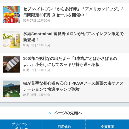
セブン‐イレブン「からあげ棒」「アメリカンドッグ」3
日間限定30円引きセールを開催中！
08月07日 11時30分
氷結®mottainai 富良野メロンがセブン‐イレブン限定で
新登場！
08月03日 11時30分
100均に便利なの出たよ～「1本丸ごとはかさばるの
よ…」小分けにしてスッキリ持ち運べる板
08月02日 11時00分
虫が苦手な初心者も安心！PICA×アース製薬の虫ケアス
テーションで快適キャンプ体験
08月05日 11時30分
ページの先頭へ
プライバシー
利用規約
免責事項
ポリシー