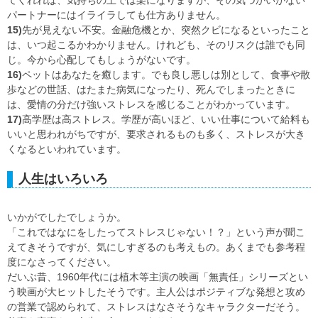
てくれれば、気持ちの上では楽になりますが、その気づかいがない
パートナーにはイライラしても仕方ありません。
15)
先が見えない不安。金融危機とか、突然クビになるといったこと
は、いつ起こるかわかりません。けれども、そのリスクは誰でも同
じ。今から心配してもしょうがないです。
16)
ペットはあなたを癒します。でも良し悪しは別として、食事や散
歩などの世話、はたまた病気になったり、死んでしまったときに
は、愛情の分だけ強いストレスを感じることがわかっています。
17)
高学歴は高ストレス。学歴が高いほど、いい仕事について給料も
いいと思われがちですが、要求されるものも多く、ストレスが大き
くなるといわれています。
人生はいろいろ
いかがでしたでしょうか。
「これではなにをしたってストレスじゃない！？」という声が聞こ
えてきそうですが、気にしすぎるのも考えもの。あくまでも参考程
度になさってください。
だいぶ昔、1960年代には植木等主演の映画「無責任」シリーズとい
う映画が大ヒットしたそうです。主人公はポジティブな発想と攻め
の営業で認められて、ストレスはなさそうなキャラクターだそう。