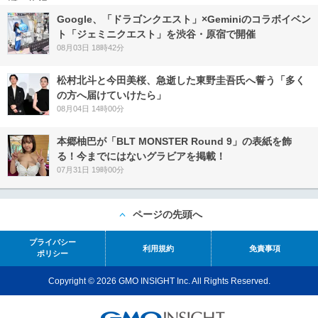
Google、「ドラゴンクエスト」×Geminiのコラボイベン
ト「ジェミニクエスト」を渋谷・原宿で開催
08月03日 18時42分
松村北斗と今田美桜、急逝した東野圭吾氏へ誓う「多く
の方へ届けていけたら」
08月04日 14時00分
本郷柚巴が「BLT MONSTER Round 9」の表紙を飾
る！今までにはないグラビアを掲載！
07月31日 19時00分
ページの先頭へ
プライバシー
利用規約
免責事項
ポリシー
Copyright © 2026 GMO INSIGHT Inc. All Rights Reserved.