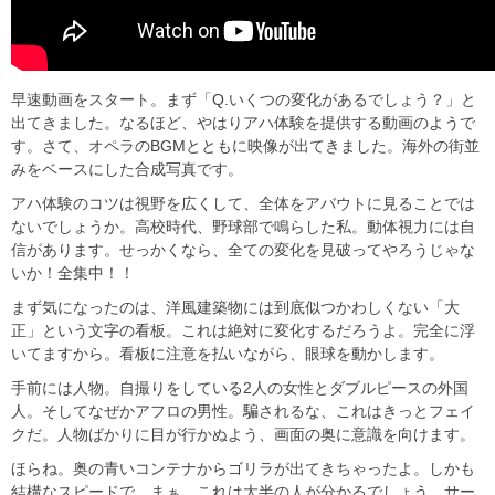
早速動画をスタート。まず「Q.いくつの変化があるでしょう？」と
出てきました。なるほど、やはりアハ体験を提供する動画のようで
す。さて、オペラのBGMとともに映像が出てきました。海外の街並
みをベースにした合成写真です。
アハ体験のコツは視野を広くして、全体をアバウトに見ることでは
ないでしょうか。高校時代、野球部で鳴らした私。動体視力には自
信があります。せっかくなら、全ての変化を見破ってやろうじゃな
いか！全集中！！
まず気になったのは、洋風建築物には到底似つかわしくない「大
正」という文字の看板。これは絶対に変化するだろうよ。完全に浮
いてますから。看板に注意を払いながら、眼球を動かします。
手前には人物。自撮りをしている2人の女性とダブルピースの外国
人。そしてなぜかアフロの男性。騙されるな、これはきっとフェイ
クだ。人物ばかりに目が行かぬよう、画面の奥に意識を向けます。
ほらね。奥の青いコンテナからゴリラが出てきちゃったよ。しかも
結構なスピードで。まぁ、これは大半の人が分かるでしょう。サー