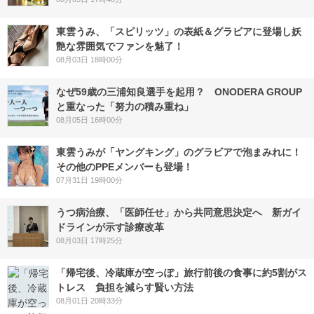
東雲うみ、「スピリッツ」の表紙＆グラビアに登場し妖
艶な雰囲気でファンを魅了！
08月03日 18時00分
なぜ59歳の三浦知良選手を起用？ ONODERA GROUP
と重なった「努力の積み重ね」
08月05日 16時00分
東雲うみが「ヤングキング」のグラビアで泡まみれに！
その他のPPEメンバーも登場！
07月31日 19時00分
うつ病治療、「医師任せ」から共同意思決定へ 新ガイ
ドラインが示す診療改革
08月03日 17時25分
「帰宅後、冷蔵庫が空っぽ」旅行前後の食事に約5割がス
トレス 負担を減らす賢い方法
08月01日 20時33分