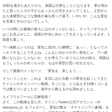
30秒を過ぎたあたりから、画面は大変なことになります。車が現れ
たと思ったらその下からおっさんが浮き上がってくるし、上空から
は人体模型のような物体が傘を持って落下。いやいや、こんな変化
を見落とすわけないでしょう。
いつの間にか建物の後ろにはロボットがいるし、ティラノサウルス
はこれ見よがしに、画面の中央に向かって大きくなっていきます。1
回落ち着こう。
アハ体験というのは、変化に気付いた瞬間に「あっ！」となってス
ッキリすることですよね。こんなに分かりやすい変化じゃ、アハ体
験にならないじゃないか。とか考えているうちに1分が経ち、画面は
もうしっちゃかめっちゃか。もはや原型が思い出せません。
そして最後のメッセージ。「変化を、楽しもう」。
そういうことか。これは、生活における数々の変化を起こしてきた
テイジンのキャンペーン動画。すごいな。とりあえず10個くらいま
では数えていましたが、途中から数えるのを諦めましたよ。
エイプリルフールに正解発表！
さて、この動画を見た方。テイジンTwitter公式アカウント（＠
dakejanai_tj）をフォローし、変化の数を「＃テイジンアハ劇場」を