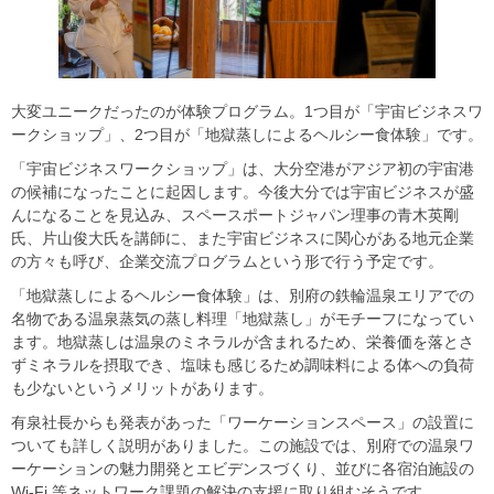
大変ユニークだったのが体験プログラム。1つ目が「宇宙ビジネスワ
ークショップ」、2つ目が「地獄蒸しによるヘルシー食体験」です。
「宇宙ビジネスワークショップ」は、大分空港がアジア初の宇宙港
の候補になったことに起因します。今後大分では宇宙ビジネスが盛
んになることを見込み、スペースポートジャパン理事の青木英剛
氏、片山俊大氏を講師に、また宇宙ビジネスに関心がある地元企業
の方々も呼び、企業交流プログラムという形で行う予定です。
「地獄蒸しによるヘルシー食体験」は、別府の鉄輪温泉エリアでの
名物である温泉蒸気の蒸し料理「地獄蒸し」がモチーフになってい
ます。地獄蒸しは温泉のミネラルが含まれるため、栄養価を落とさ
ずミネラルを摂取でき、塩味も感じるため調味料による体への負荷
も少ないというメリットがあります。
有泉社長からも発表があった「ワーケーションスペース」の設置に
ついても詳しく説明がありました。この施設では、別府での温泉ワ
ーケーションの魅力開発とエビデンスづくり、並びに各宿泊施設の
Wi-Fi 等ネットワーク課題の解決の支援に取り組むそうです。