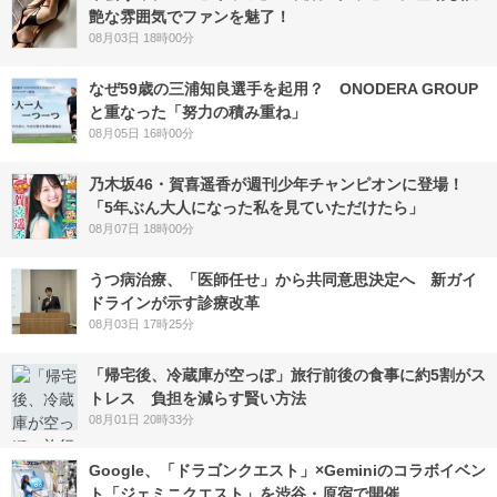
艶な雰囲気でファンを魅了！
08月03日 18時00分
なぜ59歳の三浦知良選手を起用？ ONODERA GROUP
と重なった「努力の積み重ね」
08月05日 16時00分
乃木坂46・賀喜遥香が週刊少年チャンピオンに登場！
「5年ぶん大人になった私を見ていただけたら」
08月07日 18時00分
うつ病治療、「医師任せ」から共同意思決定へ 新ガイ
ドラインが示す診療改革
08月03日 17時25分
「帰宅後、冷蔵庫が空っぽ」旅行前後の食事に約5割がス
トレス 負担を減らす賢い方法
08月01日 20時33分
Google、「ドラゴンクエスト」×Geminiのコラボイベン
ト「ジェミニクエスト」を渋谷・原宿で開催