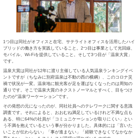
1つ目は同社がオフィスと在宅、サテライトオフィスを活用したハイ
ブリッドの働き方を実践していること。2つ目は事業として光回線、
モバイル、Wi-Fiを提供していること。そして3つ目が「温泉大賞」
です。
温泉大賞は同社が12年に渡り主催している人気温泉ランキングイベ
ントですが（ちなみに別府温泉は不動の西の横綱）、このコロナ災
禍で状況が一変。温泉地に観光客が足を運ばなくなったのは周知の
通りです。そこで温泉大賞のネクストノーマルとすべく、目をつけ
たのが“温泉ワーケーション”です。
その発想の元になったのが、同社社員へのテレワークに関する意識
調査です。それによると、おおむね満足しているけれど不満な点も
ある、特に64%の社員が「コミュニケーションが取りにくい」とい
う不満を抱えているという事が分かりました。具体的には「言いた
いことが伝わらない」「事が進まない」「経験できなくてなかなか