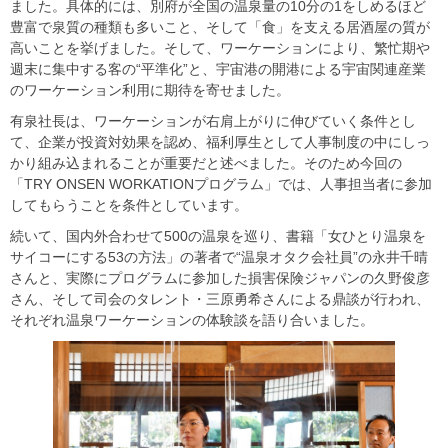
ました。具体的には、別府が全国の温泉量の10分の1をしめるほど
豊富で泉質の種類も多いこと、そして「食」を支える居酒屋の質が
高いことを挙げました。そして、ワーケーションにより、繁忙期や
週末に集中する客の“平準化”と、宇宙港の開港による宇宙関連産業
のワーケーション利用に期待を寄せました。
有泉社長は、ワーケーションが右肩上がりに伸びていく条件とし
て、企業が投資対効果を認め、福利厚生として人事制度の中にしっ
かり組み込まれることが重要だと述べました。そのため今回の
「TRY ONSEN WORKATIONプログラム」では、人事担当者に参加
してもらうことを条件としています。
続いて、国内外合わせて500の温泉を巡り、書籍「女ひとり温泉を
サイコーにする53の方法」の著者で“温泉オタク会社員”の永井千晴
さんと、実際にプログラムに参加した損害保険ジャパンの久野俊彦
さん、そして司会のタレント・三原勇希さんによる鼎談が行われ、
それぞれ温泉ワーケーションの体験談を語り合いました。