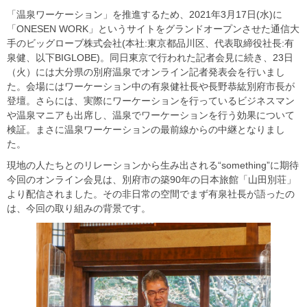
「温泉ワーケーション」を推進するため、2021年3月17日(水)に
「ONESEN WORK」というサイトをグランドオープンさせた通信大
手のビッグローブ株式会社(本社:東京都品川区、代表取締役社長:有
泉健、以下BIGLOBE)。同日東京で行われた記者会見に続き、23日
（火）には大分県の別府温泉でオンライン記者発表会を行いまし
た。会場にはワーケーション中の有泉健社長や長野恭紘別府市長が
登壇。さらには、実際にワーケーションを行っているビジネスマン
や温泉マニアも出席し、温泉でワーケーションを行う効果について
検証。まさに温泉ワーケーションの最前線からの中継となりまし
た。
現地の人たちとのリレーションから生み出される“something”に期待
今回のオンライン会見は、別府市の築90年の日本旅館「山田別荘」
より配信されました。その非日常の空間でまず有泉社長が語ったの
は、今回の取り組みの背景です。