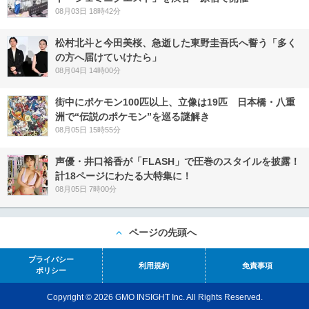
08月03日 18時42分
松村北斗と今田美桜、急逝した東野圭吾氏へ誓う「多く
の方へ届けていけたら」
08月04日 14時00分
街中にポケモン100匹以上、立像は19匹 日本橋・八重
洲で“伝説のポケモン”を巡る謎解き
08月05日 15時55分
声優・井口裕香が「FLASH」で圧巻のスタイルを披露！
計18ページにわたる大特集に！
08月05日 7時00分
ページの先頭へ
プライバシー
利用規約
免責事項
ポリシー
Copyright © 2026 GMO INSIGHT Inc. All Rights Reserved.