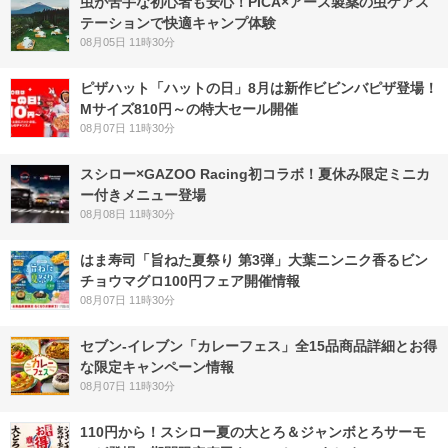
虫が苦手な初心者も安心！PICA×アース製薬の虫ケアス
テーションで快適キャンプ体験
08月05日 11時30分
ピザハット「ハットの日」8月は新作ビビンバピザ登場！
Mサイズ810円～の特大セール開催
08月07日 11時30分
スシロー×GAZOO Racing初コラボ！夏休み限定ミニカ
ー付きメニュー登場
08月08日 11時30分
はま寿司「旨ねた夏祭り 第3弾」大葉ニンニク香るビン
チョウマグロ100円フェア開催情報
08月07日 11時30分
セブン‐イレブン「カレーフェス」全15品商品詳細とお得
な限定キャンペーン情報
08月07日 11時30分
110円から！スシロー夏の大とろ＆ジャンボとろサーモ