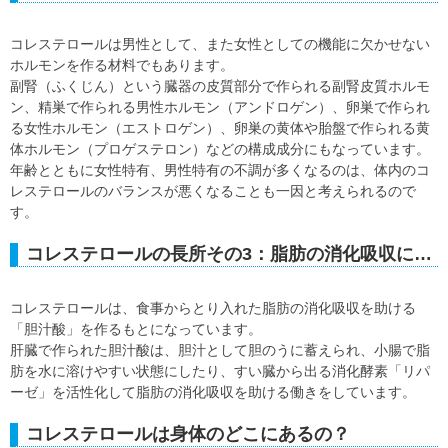
コレステロールは男性として、また女性としての機能に欠かせない
ホルモンを作る材料でもあります。
副腎（ふくじん）という臓器の皮質部分で作られる副腎皮質ホルモ
ン、精巣で作られる男性ホルモン（アンドロゲン）、卵巣で作られ
る女性ホルモン（エストロゲン）、卵巣の黄体や胎盤で作られる黄
体ホルモン（プロゲステロン）などの構成成分にもなっています。
年齢とともに女性特有、男性特有の不調が多くなるのは、体内のコ
レステロールのバランスが悪くなることも一因と考えられるので
す。
コレステロールの長所その3：脂肪の消化吸収に…
コレステロールは、食事からとり入れた脂肪の消化吸収を助ける
「胆汁酸」を作るもとになっています。
肝臓で作られた胆汁酸は、胆汁として胆のうに蓄えられ、小腸で脂
肪を水に溶けやすい状態にしたり、すい臓から出る消化酵素「リパ
ーゼ」を活性化して脂肪の消化吸収を助ける働きをしています。
コレステロールは身体のどこにあるの？