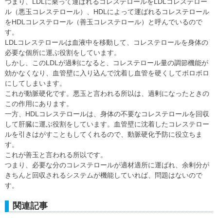
つまり、LDLに乗って運ばれるコレステロールをLDLコレステロー
ル（悪玉コレステロール）、HDLによって運ばれるコレステロール
をHDLコレステロール（善玉コレステロール）と呼んでいるので
す。
LDLコレステロールは血液中を移動して、コレステロールを身体の
必要な個所に運ぶ役割をしています。
しかし、このLDLが過剰になると、コレステロール量の調節機能が
効かなくなり、血管壁に入り込んで沈着し血管を硬くしてボロボロ
にしてしまいます。
これが動脈硬化です。悪玉と言われる所以は、過剰になったときの
この作用にあります。
一方、HDLコレステロールは、身体の不要なコレステロールを回収
して肝臓に運ぶ役割をしています。血管壁に沈着したコレステロー
ルを引きはがすこともしてくれるので、動脈硬化予防に役立ちま
す。
これが善玉と言われる所以です。
つまり、必要な分のコレステロールが適材適所に運ばれ、余剰分が
きちんと回収されるシステムが機能していれば、問題はないので
す。
関連記事