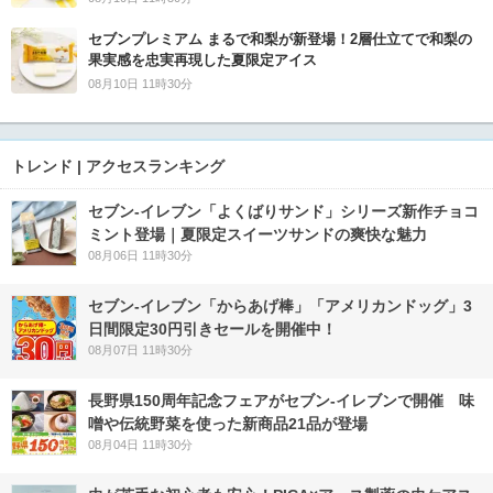
セブンプレミアム まるで和梨が新登場！2層仕立てで和梨の
果実感を忠実再現した夏限定アイス
08月10日 11時30分
トレンド | アクセスランキング
セブン‐イレブン「よくばりサンド」シリーズ新作チョコ
ミント登場｜夏限定スイーツサンドの爽快な魅力
08月06日 11時30分
セブン‐イレブン「からあげ棒」「アメリカンドッグ」3
日間限定30円引きセールを開催中！
08月07日 11時30分
長野県150周年記念フェアがセブン-イレブンで開催 味
噌や伝統野菜を使った新商品21品が登場
08月04日 11時30分