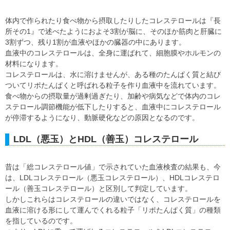
体内で作られたり食べ物から摂取したりしたコレステロールは『長
所その1』で述べたようにおよそ3割が脳に、そのほか筋肉と肝臓に
3割ずつ、残り1割が血液やほかの臓器の中にあります。
血液中のコレステロールは、全身に運ばれて、細胞膜やホルモンの
材料になります。
コレステロールは、水に溶けませんが、ある種のたんぱく質と結び
ついてリポたんぱくと呼ばれる粒子を作り血液中を流れています。
食べ物からの摂取量が過剰過ぎたり、加齢や病気などで体内のコレ
ステロール調節機能が低下したりすると、血液中にコレステロール
が停滞するようになり、動脈硬化などの原因となるのです。
LDL（悪玉）とHDL（善玉）コレステロール
昔は「総コレステロール値」で示されていた血液検査の結果も、今
は、LDLコレステロール（悪玉コレステロール）、HDLコレステロ
ール（善玉コレステロール）と区別して判定しています。
しかしこれらはコレステロールの違いではなく、コレステロールを
血液に溶ける形にして運んでくれる粒子「リポたんぱく質」の種類
を指しているのです。