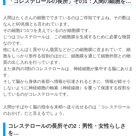
「コレステロールの長所」その1：人間の細胞を…
人間はたくさんの細胞でできているのはご存知ですよね。その数は
なんと60兆個とも言われています。
その細胞1つ1つを支えているのが細胞膜です。
じつはコレステロールは、この細胞膜を生成するために必要な物質
なのです。
他にもたんぱく質やりん脂質などがこの細胞膜に含まれていて、細
胞をしっかり形作る役割のほかに、細胞膜を通じて細胞外部との物
質の出し入れを行っています。
また体内の3割のコレステロールは、神経細胞が集中する脳にありま
す。
そして脳から身体の各部へ情報が伝達されるときに、情報が錯そう
しないように神経細胞の軸索（神経線維）を覆って保護する役割を
しているのがコレステロールです。
人間がすばやく脳の指令を末梢へ送り出せるのは「コレステロール
のおかげ」だと言えるでしょう。
コレステロールの長所その2：男性・女性らしさ
を…