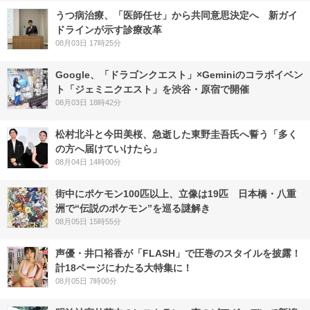
うつ病治療、「医師任せ」から共同意思決定へ 新ガイ
ドラインが示す診療改革
08月03日 17時25分
Google、「ドラゴンクエスト」×Geminiのコラボイベン
ト「ジェミニクエスト」を渋谷・原宿で開催
08月03日 18時42分
松村北斗と今田美桜、急逝した東野圭吾氏へ誓う「多く
の方へ届けていけたら」
08月04日 14時00分
街中にポケモン100匹以上、立像は19匹 日本橋・八重
洲で“伝説のポケモン”を巡る謎解き
08月05日 15時55分
声優・井口裕香が「FLASH」で圧巻のスタイルを披露！
計18ページにわたる大特集に！
08月05日 7時00分