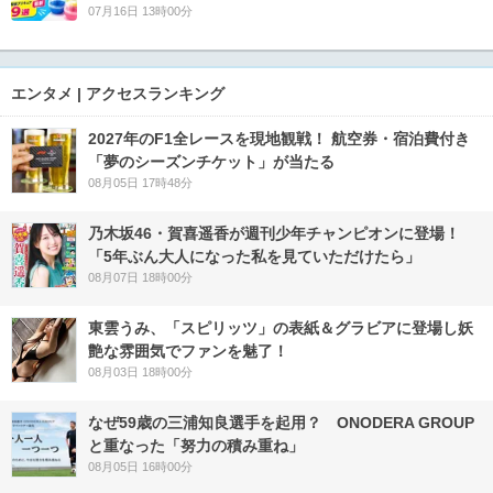
07月16日 13時00分
エンタメ | アクセスランキング
2027年のF1全レースを現地観戦！ 航空券・宿泊費付き
「夢のシーズンチケット」が当たる
08月05日 17時48分
乃木坂46・賀喜遥香が週刊少年チャンピオンに登場！
「5年ぶん大人になった私を見ていただけたら」
08月07日 18時00分
東雲うみ、「スピリッツ」の表紙＆グラビアに登場し妖
艶な雰囲気でファンを魅了！
08月03日 18時00分
なぜ59歳の三浦知良選手を起用？ ONODERA GROUP
と重なった「努力の積み重ね」
08月05日 16時00分