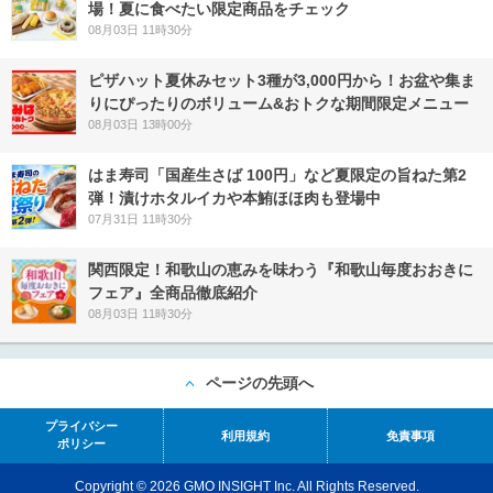
場！夏に食べたい限定商品をチェック
08月03日 11時30分
ピザハット夏休みセット3種が3,000円から！お盆や集ま
りにぴったりのボリューム&おトクな期間限定メニュー
08月03日 13時00分
はま寿司「国産生さば 100円」など夏限定の旨ねた第2
弾！漬けホタルイカや本鮪ほほ肉も登場中
07月31日 11時30分
関西限定！和歌山の恵みを味わう『和歌山毎度おおきに
フェア』全商品徹底紹介
08月03日 11時30分
ページの先頭へ
プライバシー
利用規約
免責事項
ポリシー
Copyright © 2026 GMO INSIGHT Inc. All Rights Reserved.