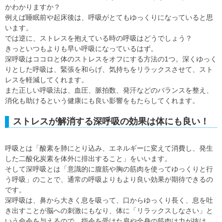
かわかりますか？
例えば睡眠前や起床後は、呼吸がとてもゆっくりになっていると思
います。
では逆に、ストレスを抱えている時の呼吸はどうでしょう？
きっといつもよりも早い呼吸になっているはず。
深呼吸はココロと体のストレスをオフにする方法の1つ。深くゆっく
りとした呼吸は、緊張を和らげ、気持ちをリラックスさせて、スト
レスを軽減してくれます。
また正しい呼吸法は、血圧、脈拍数、発汗などのバランスを整え、
消化も助けるという健康にも良い影響をもたらしてくれます。
ストレスが解消する深呼吸の効果は体にも良い！
呼吸とは「酸素を肺にとり込み、エネルギーに変えて消費し、発生
した二酸化炭素を体外に排出すること」をいいます。
そして深呼吸とは「意識的に腹筋や胸の筋肉を使ってゆっくりと行
う呼吸」のことで、通常の呼吸よりもより良い効果が期待できるの
です。
深呼吸は、鼻から大きく息を吸って、口からゆっくり長く、息を吐
き出すことが脳への刺激にもなり、体に「リラックスしなさい」と
いう命令を与えるので、指令を受けた肩や全身の筋肉は力が抜け、