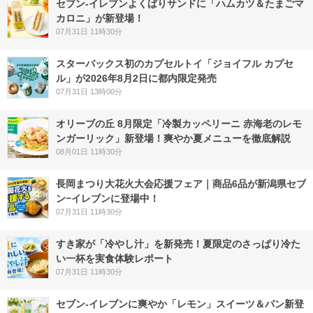
セブン‐イレブンよくばりサンドに「ハムカツ＆たまごマ
カロニ」が新登場！
07月31日 11時30分
スターバックス初のカプセルトイ「ジョイフル カプセ
ル」が2026年8月2日に都内限定発売
07月31日 13時00分
オリーブの丘 8月限定「冷製カッペリーニ 赤海老のレモ
ンガーリック」新登場！爽やか夏メニューを徹底解説
08月01日 11時30分
長岡まつり大花火大会応援フェア｜商品6品が新潟県セブ
ン−イレブンに登場中！
07月31日 11時30分
すき家が「冷やし汁」を新発売！夏限定のさっぱり冷た
い一杯を実食体験レポート
07月31日 11時30分
セブン‐イレブンに爽やか「レモン」スイーツ＆パン新登