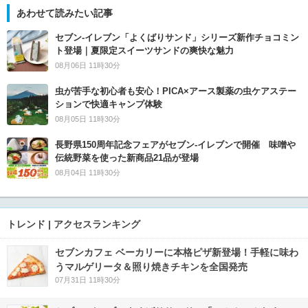
あわせて読みたい記事
セブン‐イレブン「よくばりサンド」シリーズ新作チョコミン
ト登場｜夏限定スイーツサンドの爽快な魅力
08月06日 11時30分
虫が苦手な初心者も安心！PICA×アース製薬の虫ケアステー
ションで快適キャンプ体験
08月05日 11時30分
長野県150周年記念フェアがセブン-イレブンで開催 味噌や
伝統野菜を使った新商品21品が登場
08月04日 11時30分
トレンド | アクセスランキング
セブンカフェ ベーカリーに本格ピザ新登場！手軽に味わ
うマルゲリータ＆照り焼きチキンを全国発売
07月31日 11時30分