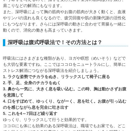
肩こりなどの解消にもなります。
また、深呼吸によって胸の筋肉やお腹の筋肉が大きく動くと、血液
やリンパの流れも良くなるので、疲労回復や肌の新陳代謝の活性化
にもつながります。さらには深呼吸の動きに合わせて胃腸も一緒に
動くので、消化の働きも高まっていきます。
深呼吸は腹式呼吸法で！その方法とは？
呼吸法にはさまざまな種類があり、ヨガや瞑想（めいそう）などで
も大切な要素ですね。ここではココロをニュートラルにし、簡単に
ストレス解消につながる深呼吸法を紹介しましょう。
1. ラクな姿勢でチカラをぬき、リラックスして椅子に座る
2. 手、足、全身のチカラをぬく
3. 鼻から一気に、大きく息を吸い込む。この時、胸は動かさずお腹
を意識して
4. 口をすぼめて、ゆっくり、ながーく、息を吐く。お腹が引っ込む
のを感じながら息を完全に吐き出す
5. これを4～7回ほど繰り返す
ゆっくり、リラックスして行うと効果的です。
ココロにも体にも効果のある深呼吸法は、職場でもお家でも、どこ