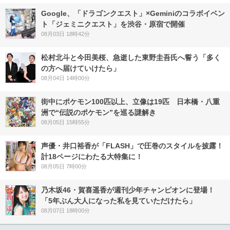
Google、「ドラゴンクエスト」×Geminiのコラボイベン
ト「ジェミニクエスト」を渋谷・原宿で開催
08月03日 18時42分
松村北斗と今田美桜、急逝した東野圭吾氏へ誓う「多く
の方へ届けていけたら」
08月04日 14時00分
街中にポケモン100匹以上、立像は19匹 日本橋・八重
洲で“伝説のポケモン”を巡る謎解き
08月05日 15時55分
声優・井口裕香が「FLASH」で圧巻のスタイルを披露！
計18ページにわたる大特集に！
08月05日 7時00分
乃木坂46・賀喜遥香が週刊少年チャンピオンに登場！
「5年ぶん大人になった私を見ていただけたら」
08月07日 18時00分