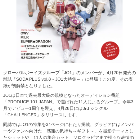
グローバルボーイズグループ「JO1」のメンバーが、4月20日発売の
雑誌「SODA PLUS vol.8～JO1大特集～」に登場！この度、その表
紙が初解禁となりました。
JO1は日本で過去最大級の規模となったオーディション番組
「PRODUCE 101 JAPAN」で選ばれた11人によるグループ。今年3
月でデビュー1周年を迎え、4月28日には3rd シングル
「CHALLENGER」をリリースします。
同誌ではJO1の特集を34ページにわたり掲載。グラビアにはメンバ
ーやファンへ向けた「感謝の気持ち～ギフト～」を撮影テーマとし
たショットや、11人の集合カット、ソログラビアまで様々な表情の