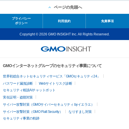
ページの先頭へ
プライバシー
利用規約
免責事項
ポリシー
Copyright © 2026 GMO INSIGHT Inc. All Rights Reserved.
GMOインターネットグループのセキュリティ事業について
世界初総合ネットセキュリティサービス「GMOセキュリティ24」
パスワード漏洩診断
Webサイトリスク診断
セキュリティ相談AIチャットボット
実在証明・盗聴対策
サイバー攻撃対策（GMOサイバーセキュリティ byイエラエ）
サイバー攻撃対策（GMO Flatt Security）
なりすまし対策
セキュリティ事業の軌跡