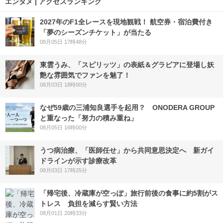
エンタメ | アクセスランキング
2027年のF1全レースを現地観戦！ 航空券・宿泊費付き
「夢のシーズンチケット」が当たる
08月05日 17時48分
東雲うみ、「スピリッツ」の表紙＆グラビアに登場し妖
艶な雰囲気でファンを魅了！
08月03日 18時00分
なぜ59歳の三浦知良選手を起用？ ONODERA GROUP
と重なった「努力の積み重ね」
08月05日 16時00分
うつ病治療、「医師任せ」から共同意思決定へ 新ガイ
ドラインが示す診療改革
08月03日 17時25分
「帰宅後、冷蔵庫が空っぽ」旅行前後の食事に約5割がス
トレス 負担を減らす賢い方法
08月01日 20時33分