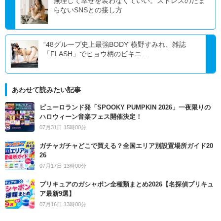
無理して幸せを装わなくていい。ストレスのたま
らないSNSとの接し方
“48グループ史上最強BODY”横野すみれ、雑誌
「FLASH」でヒョウ柄のビキニ...
あわせて読みたい記事
ピューロランド発「SPOOKY PUMPKIN 2026」一夜限りの
ハロウィーン音楽フェス開催決定！
07月31日 15時00分
ガチャガチャどこで買える？全国エリア別設置場所ガイド20
26
07月17日 13時00分
プリキュアのガシャポン全種類まとめ2026【名探偵プリキュ
ア最新9選】
07月16日 13時00分