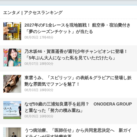
エンタメ | アクセスランキング
2027年のF1全レースを現地観戦！ 航空券・宿泊費付き
「夢のシーズンチケット」が当たる
08月05日 17時48分
乃木坂46・賀喜遥香が週刊少年チャンピオンに登場！
「5年ぶん大人になった私を見ていただけたら」
08月07日 18時00分
東雲うみ、「スピリッツ」の表紙＆グラビアに登場し妖
艶な雰囲気でファンを魅了！
08月03日 18時00分
なぜ59歳の三浦知良選手を起用？ ONODERA GROUP
と重なった「努力の積み重ね」
08月05日 16時00分
うつ病治療、「医師任せ」から共同意思決定へ 新ガイ
ドラインが示す診療改革