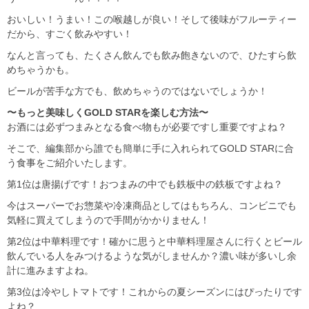
おいしい！うまい！この喉越しが良い！そして後味がフルーティー
だから、すごく飲みやすい！
なんと言っても、たくさん飲んでも飲み飽きないので、ひたすら飲
めちゃうかも。
ビールが苦手な方でも、飲めちゃうのではないでしょうか！
〜もっと美味しくGOLD STARを楽しむ方法〜
お酒には必ずつまみとなる食べ物もが必要ですし重要ですよね？
そこで、編集部から誰でも簡単に手に入れられてGOLD STARに合
う食事をご紹介いたします。
第1位は唐揚げです！おつまみの中でも鉄板中の鉄板ですよね？
今はスーパーでお惣菜や冷凍商品としてはもちろん、コンビニでも
気軽に買えてしまうので手間がかかりません！
第2位は中華料理です！確かに思うと中華料理屋さんに行くとビール
飲んでいる人をみつけるような気がしませんか？濃い味が多いし余
計に進みますよね。
第3位は冷やしトマトです！これからの夏シーズンにはぴったりです
よね？