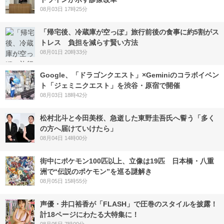
08月03日 17時25分
「帰宅後、冷蔵庫が空っぽ」旅行前後の食事に約5割がス
トレス 負担を減らす賢い方法
08月01日 20時33分
Google、「ドラゴンクエスト」×Geminiのコラボイベン
ト「ジェミニクエスト」を渋谷・原宿で開催
08月03日 18時42分
松村北斗と今田美桜、急逝した東野圭吾氏へ誓う「多く
の方へ届けていけたら」
08月04日 14時00分
街中にポケモン100匹以上、立像は19匹 日本橋・八重
洲で“伝説のポケモン”を巡る謎解き
08月05日 15時55分
声優・井口裕香が「FLASH」で圧巻のスタイルを披露！
計18ページにわたる大特集に！
08月05日 7時00分