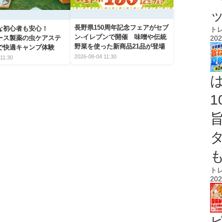
長野県150周年記念フェアがセブ
な初心者も安心！
ト
ン-イレブンで開催 味噌や伝統
202
アース製薬の虫ケアステ
野菜を使った新商品21品が登場
で快適キャンプ体験
2026-08-04 11:30
11:30
ト
202