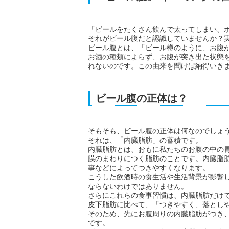
「ビールをたくさん飲んで太ってしまい、
それがビール腹だと認識していませんか？
ビール腹とは、「ビール樽のように、お腹
お酒の種類によらず、お腹が突き出た状態
れないのです。この由来を聞けば納得いき
ビール腹の正体は？
そもそも、ビール腹の正体は何なのでしょ
それは、「内臓脂肪」の蓄積です。
内臓脂肪とは、おもに私たちのお腹の中の
膜のまわりにつく脂肪のことです。内臓脂
事などによってつきやすくなります。
こうした飲酒時の食生活や生活背景が影響
ならないわけではありません。
さらにこれらの食事習慣は、内臓脂肪だけ
皮下脂肪に比べて、「つきやすく、落とし
そのため、先にお腹周りの内臓脂肪がつき
です。