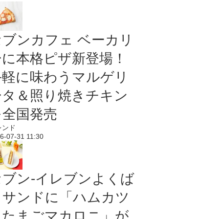
セブンカフェ ベーカリ
ーに本格ピザ新登場！
手軽に味わうマルゲリ
ータ＆照り焼きチキン
を全国発売
レンド
6-07-31 11:30
セブン‐イレブンよくば
りサンドに「ハムカツ
＆たまごマカロニ」が