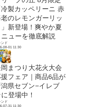
「冷製カッペリーニ 赤
海老のレモンガーリッ
ク」新登場！爽やか夏
メニューを徹底解説
レンド
6-08-01 11:30
長岡まつり大花火大会
応援フェア｜商品6品が
新潟県セブン−イレブ
ンに登場中！
レンド
6-07-31 11:30