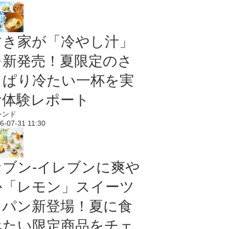
すき家が「冷やし汁」
を新発売！夏限定のさ
っぱり冷たい一杯を実
食体験レポート
レンド
6-07-31 11:30
セブン‐イレブンに爽や
か「レモン」スイーツ
＆パン新登場！夏に食
べたい限定商品をチェ