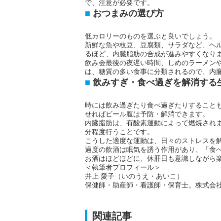
で、注意が必要です。
おつまみの選び方
低カロリーのものを選ぶと良いでしょう。
新鮮な魚や枝豆、豆腐類、サラダなど、ヘ
るほど、内臓脂肪の合成が進みやすくなり
飲み会最後の夜遅い時間、しめのラーメン
は、糖質の多い食事に分類されるので、内
飲みすぎ・食べ過ぎを解消する
時には飲み過ぎたり食べ過ぎたりすること
せればビール腹は予防・解消できます。
内臓脂肪は、有酸素運動によって燃焼されま
分程度行うことです。
こうした適度な運動は、日々のストレスを
過度の飲酒は眠気を誘う作用があり、「食
お酒はほどほどに、休肝日も意識しながら
＜執筆者プロフィール＞
井上 愛子（いのうえ・あいこ）
保健師・助産師・看護師・保育士。株式会
関連記事