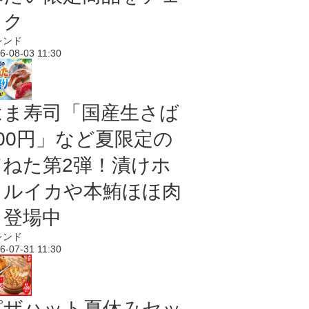
ック
レンド
6-08-03 11:30
はま寿司「国産生さば
100円」など夏限定の
旨ねた第2弾！漬けホ
タルイカや本鮪ほほ肉
も登場中
レンド
6-07-31 11:30
ピザハット夏休みセッ