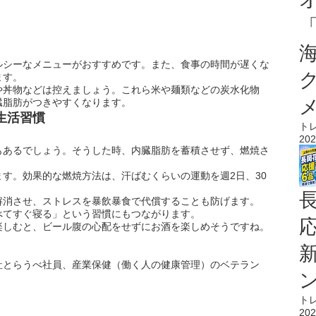
ルシーなメニューがおすすめです。また、食事の時間が遅くな
ます。
や丼物などは控えましょう。これら米や麺類などの炭水化物
臓脂肪がつきやすくなります。
生活習慣
ト
202
もあるでしょう。そうした時、内臓脂肪を蓄積させず、燃焼さ
す。効果的な燃焼方法は、汗ばむくらいの運動を週2日、30
解消させ、ストレスを暴飲暴食で代償することも防げます。
べてすぐ寝る」という習慣にもつながります。
楽しむと、ビール腹の心配をせずにお酒を楽しめそうですね。
社とらうべ社員、産業保健（働く人の健康管理）のベテラン
ト
202