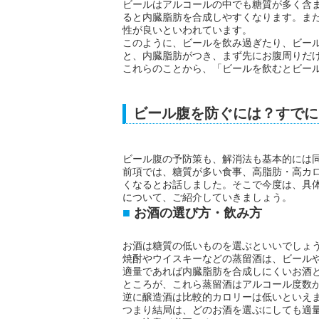
ビールはアルコールの中でも糖質が多く含
ると内臓脂肪を合成しやすくなります。ま
性が良いといわれています。
このように、ビールを飲み過ぎたり、ビー
と、内臓脂肪がつき、まず先にお腹周りだ
これらのことから、「ビールを飲むとビー
ビール腹を防ぐには？すでに
ビール腹の予防策も、解消法も基本的には
前項では、糖質が多い食事、高脂肪・高カ
くなるとお話しました。そこで今度は、具
について、ご紹介していきましょう。
お酒の選び方・飲み方
お酒は糖質の低いものを選ぶといいでしょ
焼酎やウイスキーなどの蒸留酒は、ビール
適量であれば内臓脂肪を合成しにくいお酒
ところが、これら蒸留酒はアルコール度数
逆に醸造酒は比較的カロリーは低いといえ
つまり結局は、どのお酒を選ぶにしても適