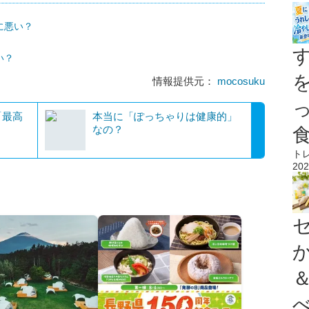
に悪い？
い？
情報提供元：
mocosuku
「最高
本当に「ぽっちゃりは健康的」
なの？
ト
202