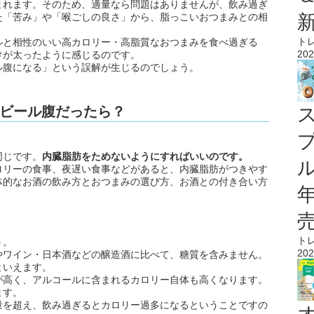
まれます。そのため、適量なら問題はありませんが、飲み過ぎ
た「苦み」や「喉ごしの良さ」から、脂っこいおつまみとの相
ト
ルと相性のいい高カロリー・高脂質なおつまみを食べ過ぎる
202
けが太ったように感じるのです。
ル腹になる」という誤解が生じるのでしょう。
ビール腹だったら？
同じです。
内臓脂肪をためないようにすればいいのです。
ル
ロリーの食事、夜遅い食事などがあると、内臓脂肪がつきやす
体的なお酒の飲み方とおつまみの選び方、お酒との付き合い方
ト
う。
202
やワイン・日本酒などの醸造酒に比べて、糖質を含みません。
といえます。
が高く、アルコールに含まれるカロリー自体も高くなります。
ます。
量を超え、飲み過ぎるとカロリー過多になるということですの