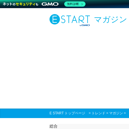
無料診断
マガジン
E START トップページ
>
トレンド
>
マガジン
総合