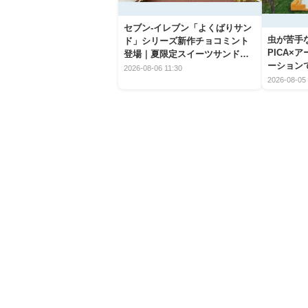
セブン‐イレブン「よくばりサン
虫が苦手
ド」シリーズ新作チョコミント
PICA×
登場｜夏限定スイーツサンドの
ーション
爽快な魅力
2026-08-06 11:30
2026-08-05 