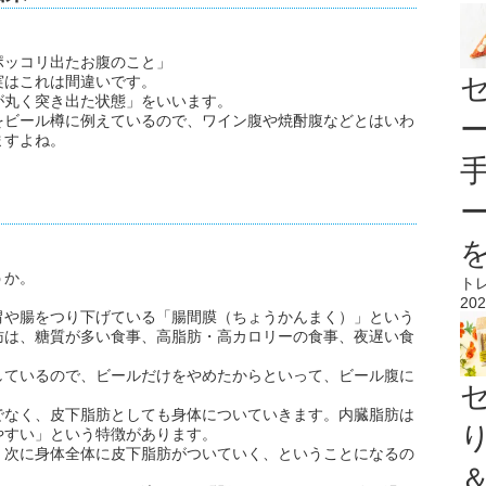
ポッコリ出たお腹のこと」
実はこれは間違いです。
が丸く突き出た状態」をいいます。
をビール樽に例えているので、ワイン腹や焼酎腹などとはいわ
ますよね。
うか。
ト
202
胃や腸をつり下げている「腸間膜（ちょうかんまく）」という
肪は、糖質が多い食事、高脂肪・高カロリーの食事、夜遅い食
しているので、ビールだけをやめたからといって、ビール腹に
でなく、皮下脂肪としても身体についていきます。内臓脂肪は
やすい」という特徴があります。
、次に身体全体に皮下脂肪がついていく、ということになるの